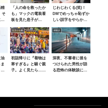
語精
「人の命を救ったか
じわじわくる(笑)！
 そ
も」マックの電装看
DMでめっちゃ恥ずか
に来
板を見た息子が…
しい誤字をやらかし
てしまった…
生活と仕事
体験談
に油
初詣帰りに『着物は
深夜、不審者に後を
しま
寒すぎる』と騒ぐ親
つけられた男性が語
きの
子。よく見たら…そ
る恐怖の体験談に…
りゃそうだ
ゾッ