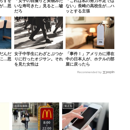
らずを
「女子の自撮りと実物みた
「これは私の努力不足では
が…思
いな寿司きた」見ると…嘘
ない」長崎の高校生が…ハ
だろ
ッとする主張
だんだ
女子中学生にわざとぶつか
「事件！」アメリカに滞在
に…思
りに行ったオジサン。それ
中の日本人が、ホテルの部
を見た女性は
屋に戻ったら
Recommended by
お店＆接客
笑える