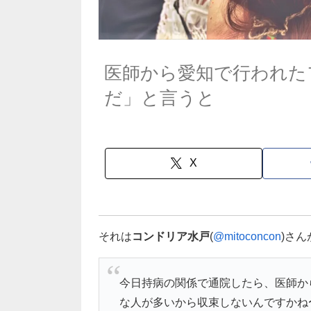
医師から愛知で行われた
だ」と言うと
X
それは
コンドリア水戸
(
@mitoconcon
)さ
今日持病の関係で通院したら、医師か
な人が多いから収束しないんですかね