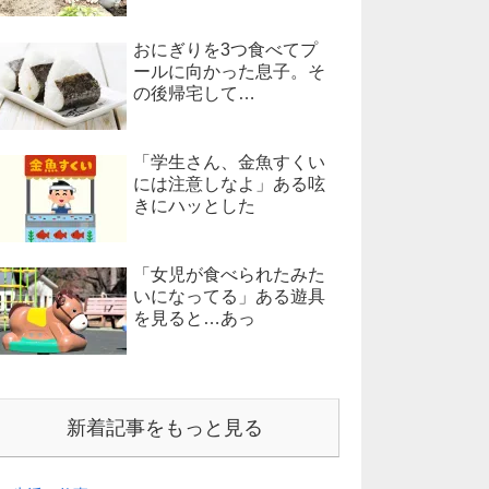
おにぎりを3つ食べてプ
ールに向かった息子。そ
の後帰宅して…
「学生さん、金魚すくい
には注意しなよ」ある呟
きにハッとした
「女児が食べられたみた
いになってる」ある遊具
を見ると…あっ
新着記事をもっと見る