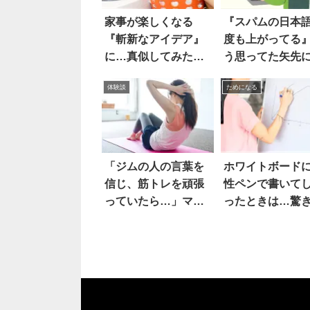
家事が楽しくなる
『スパムの日本
『斬新なアイデア』
度も上がってる』
に…真似してみたい
う思ってた矢先
人続出！！！
たメールが…
体験談
ためになる
「ジムの人の言葉を
ホワイトボード
信じ、筋トレを頑張
性ペンで書いて
っていたら…」マジ
ったときは…驚
か
裏技