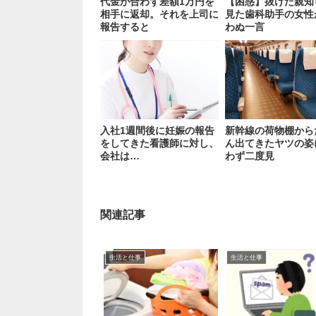
代金が合わず差額1万円を
【困惑】抜けた親知
相手に返却。それを上司に
見た歯科助手の女性
報告すると
わぬ一言
入社1週間後に妊娠の報告
新幹線の荷物棚から
をしてきた看護師に対し、
ん出てきたヤツの姿
会社は…
わず二度見
関連記事
生活と仕事
生活と仕事