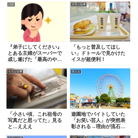
話題
生活と仕事
『弟子にしてください』
「もっと普及してほし
とある主婦がスーパーで
い」ドトールで見かけた
成し遂げた「最高のや
イスが超便利！
つ」とは！？
生活と仕事
笑える
「小さい頃、これ祖母の
遊園地でバイトしていた
写真だと思ってた」見る
「お笑い芸人」が突然表
と…えええ
彰される→理由が流石だ
った(笑)