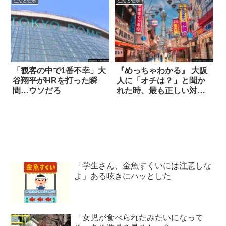
生活と仕事
生活と仕事
「観客の中で1番不幸」大
『めっちゃわかる』 大阪
谷翔平がHRを打った瞬
人に「オチは？」と聞か
間…ウソだろ
れた時、最も正しい対応
はコレ
「学生さん、金魚すくいには注意しな
よ」ある呟きにハッとした
「女児が食べられたみたいになって