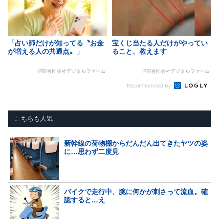
「占い師だけが知ってる〝お金
宝くじ当たる人だけがやってい
が増える人の共通点〟」
ること、教えます
[PR]合同会社デジタルファーム
[PR]合同会社デジタルファーム
Recommended by
こちらも人気
新幹線の荷物棚からだんだん出てきたヤツの姿
に…思わず二度見
バイクで走行中、腕に何かが刺さって流血。確
認すると…え