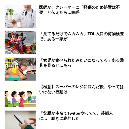
医師が、クレーマーに「軽傷のため処置は不
要」と伝えたら…嗚呼
「見てるだけでムカムカ」TDL入口の荷物検査
で、ある一家が…
「女児が食べられたみたいになってる」ある遊
具を見ると…あっ
【極意】スーパーのレジに並んだ後、やっては
いけない行動は
「父親が本名でTwitterやってて、芸能人
に…」続きに絶句した