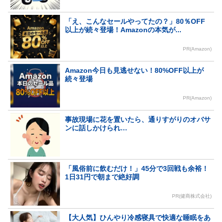
「え、こんなセールやってたの？」80％OFF
以上が続々登場！Amazonの本気が...
PR(Amazon)
Amazon今日も見逃せない！80%OFF以上が
続々登場
PR(Amazon)
事故現場に花を置いたら、通りすがりのオバサ
ンに話しかけられ…
「風俗前に飲むだけ！」45分で3回戦も余裕！
1日31円で朝まで絶好調
PR(健商株式会社)
【大人気】ひんやり冷感寝具で快適な睡眠をあ