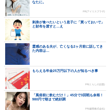
なたに。
PR(アイリスプラザ)
刺身が食べたいという息子に「買っておいで」
と財布を渡すと…え
霊感のある夫が、亡くなる2ヶ月前に話してき
た内容は…
もらえる年金25万円以下の人が知るべき事
PR(くらしの話題)
「風俗前に飲むだけ！」45分で3回戦も余裕！
980円で朝まで絶好調
PR(健商株式会社)