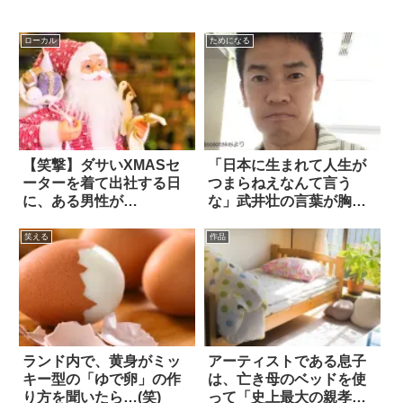
ローカル
ためになる
【笑撃】ダサいXMASセ
「日本に生まれて人生が
ーターを着て出社する日
つまらねえなんて言う
に、ある男性が…
な」武井壮の言葉が胸に
刺さる
笑える
作品
ランド内で、黄身がミッ
アーティストである息子
キー型の「ゆで卵」の作
は、亡き母のベッドを使
り方を聞いたら…(笑)
って「史上最大の親孝