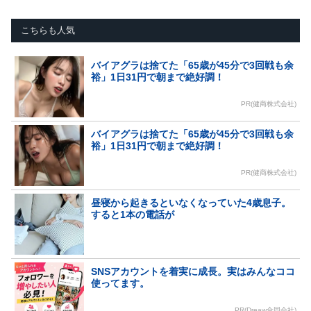
こちらも人気
バイアグラは捨てた「65歳が45分で3回戦も余
裕」1日31円で朝まで絶好調！
PR(健商株式会社)
バイアグラは捨てた「65歳が45分で3回戦も余
裕」1日31円で朝まで絶好調！
PR(健商株式会社)
昼寝から起きるといなくなっていた4歳息子。
すると1本の電話が
SNSアカウントを着実に成長。実はみんなココ
使ってます。
PR(Dreaw合同会社)