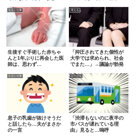
行」を実行した！
生活と仕事
考える
生後すぐ手術した赤ちゃ
「抑圧されてきた個性が
んと1年ぶりに再会した医
大学では求められ、社会
師は、思わず…
でまた…」→議論が勃発
生活と仕事
ローカル
息子の乳歯が抜けそうだ
「渋滞もないのに夜半の
と話したら…夫がまさか
市バスが遅れている理
の一言
由」見ると…嗚呼