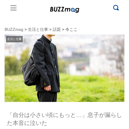
BUZZmag
>
生活と仕事
>
話題
> 今ここ
生活と仕事
「自分は小さい頃にもっと…」息子が漏らし
た本音に泣いた