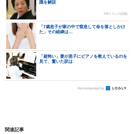
識を解説
PR(くらしの話題)
「7歳息子が家の中で窒息して命を落としかけ
た」その経緯は…
「超怖い」妻が息子にピアノを教えているのを
見て、驚いた訳は
Recommended by
関連記事