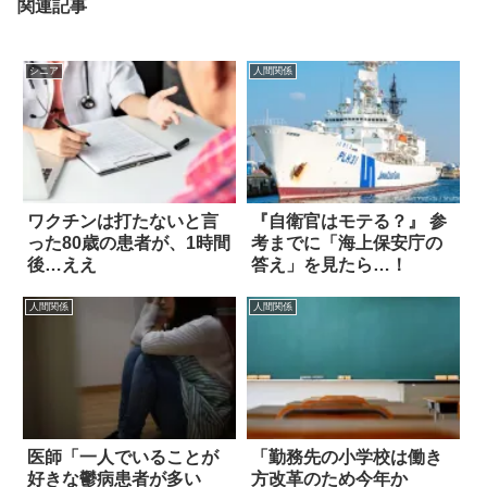
関連記事
シニア
人間関係
ワクチンは打たないと言
『自衛官はモテる？』 参
った80歳の患者が、1時間
考までに「海上保安庁の
後…ええ
答え」を見たら…！
人間関係
人間関係
医師「一人でいることが
「勤務先の小学校は働き
好きな鬱病患者が多い
方改革のため今年か