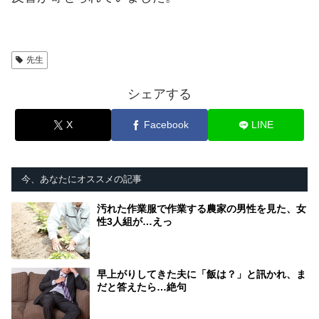
先生
シェアする
X
Facebook
LINE
今、あなたにオススメの記事
汚れた作業服で作業する農家の男性を見た、女
性3人組が…えっ
早上がりしてきた夫に「飯は？」と訊かれ、ま
だと答えたら…絶句