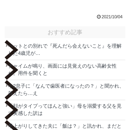
2021/10/04
おすすめ記事
ペットとの別れで『死んだら会えないこと』を理解
した4歳児が…
チャイムが鳴り、画面には見覚えのない高齢女性
が。用件を聞くと
小2息子に「なんで歯医者になったの？」と聞かれ、
答えたら…え
「顔がタイプってほんと強い」母を溺愛する父を見
て実感した訳は
早上がりしてきた夫に「飯は？」と訊かれ、まだと