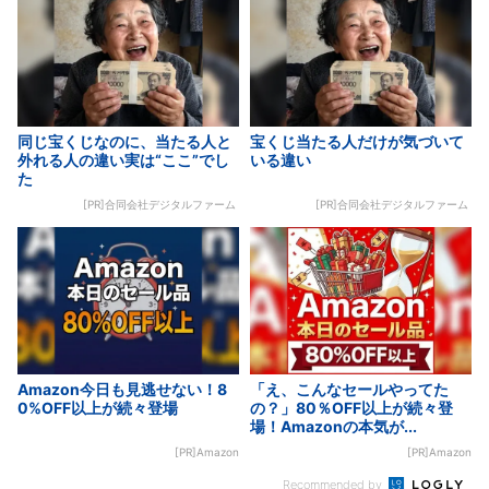
同じ宝くじなのに、当たる人と
宝くじ当たる人だけが気づいて
外れる人の違い実は“ここ”でし
いる違い
た
[PR]合同会社デジタルファーム
[PR]合同会社デジタルファーム
Amazon今日も見逃せない！8
「え、こんなセールやってた
0%OFF以上が続々登場
の？」80％OFF以上が続々登
場！Amazonの本気が...
[PR]Amazon
[PR]Amazon
Recommended by