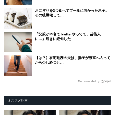
おにぎりを3つ食べてプールに向かった息子。
その後帰宅して…
「父親が本名でTwitterやってて、芸能人
に…」続きに絶句した
【は？】在宅勤務の夫は、妻子が寝室へ入って
から少し経つと…
Recommended by
オススメ記事