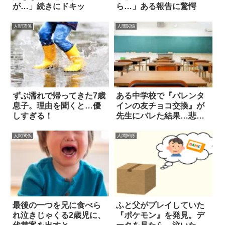
が…」続きにドキッ
ら…」ある報告に驚愕
人間関係
人間関係
ずぶ濡れで帰ってきた7歳
ある中学校で『バレンタ
息子。理由を聞くと…優
インの友チョコ交換』が
しすぎる！
先生にバレた結果…悲
劇！
人間関係
人間関係
最後の一つを兄に食べら
ふと父がプレイしていた
れ泣きじゃくる2歳児に、
『ポケモン』を発見。デ