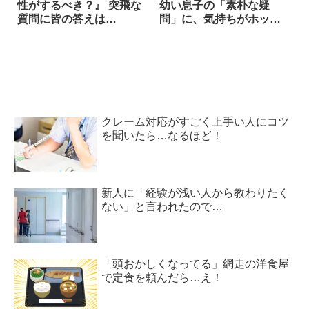
性がするべき？』 突飛な
幼い息子の「素朴な疑
質問に皆の答えは…
問」に、気持ちがホッコ
リした！！
クレーム対応がすごく上手い人にコツ
を聞いたら…なるほど！
新人に「経験が浅い人から教わりたく
ない」と言われたので…
「頭おかしくなってる」網走の洋食屋
で定食を頼んだら…え！