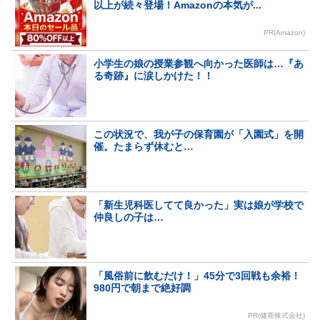
以上が続々登場！Amazonの本気が...
PR(Amazon)
小学生の娘の授業参観へ向かった医師は…『あ
る奇跡』に涙しかけた！！
この状況で、我が子の保育園が「入園式」を開
催。たまらず休むと…
「新生児科医してて良かった」実は娘が学校で
仲良しの子は…
「風俗前に飲むだけ！」45分で3回戦も余裕！
980円で朝まで絶好調
PR(健商株式会社)