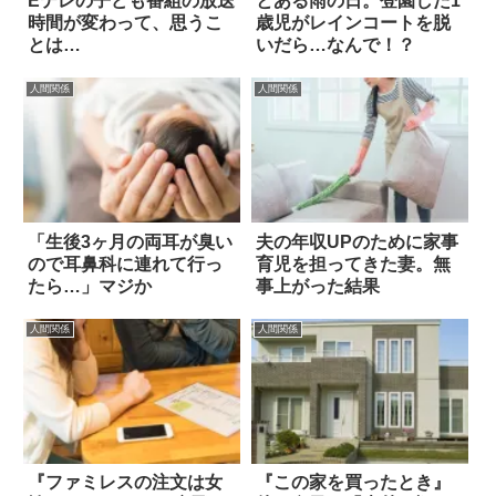
Eテレの子ども番組の放送
とある雨の日。登園した1
時間が変わって、思うこ
歳児がレインコートを脱
とは…
いだら…なんで！？
人間関係
人間関係
「生後3ヶ月の両耳が臭い
夫の年収UPのために家事
ので耳鼻科に連れて行っ
育児を担ってきた妻。無
たら…」マジか
事上がった結果
人間関係
人間関係
『ファミレスの注文は女
『この家を買ったとき』