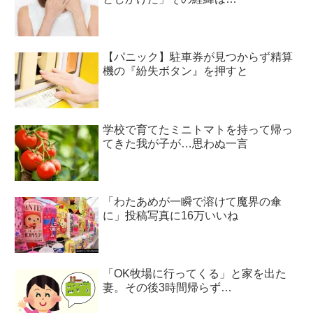
【パニック】駐車券が見つからず精算
機の『紛失ボタン』を押すと
学校で育てたミニトマトを持って帰っ
てきた我が子が…思わぬ一言
「わたあめが一瞬で溶けて魔界の傘
に」投稿写真に16万いいね
「OK牧場に行ってくる」と家を出た
妻。その後3時間帰らず…