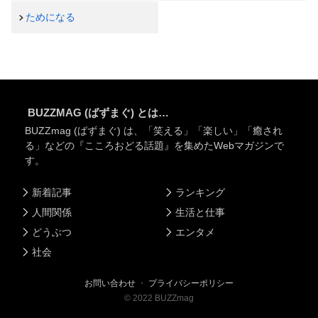
ためになる
BUZZMAG (ばずまぐ) とは…
BUZZmag (ばずまぐ) は、「笑える」「楽しい」「癒され
る」などの『こころおどる話題』を集めたWebマガジンで
す。
新着記事
ランキング
人間関係
生活と仕事
どうぶつ
エンタメ
社会
お問い合わせ
・
プライバシーポリシー
©
2022
BUZZmag