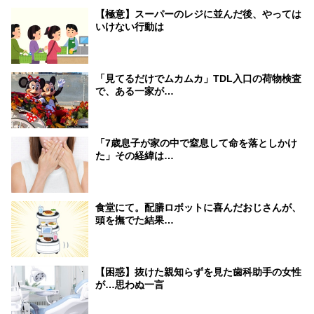
【極意】スーパーのレジに並んだ後、やっては
いけない行動は
「見てるだけでムカムカ」TDL入口の荷物検査
で、ある一家が…
「7歳息子が家の中で窒息して命を落としかけ
た」その経緯は…
食堂にて。配膳ロボットに喜んだおじさんが、
頭を撫でた結果…
【困惑】抜けた親知らずを見た歯科助手の女性
が…思わぬ一言