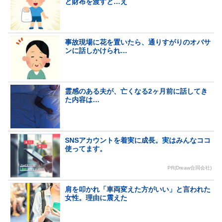
と財布を渡すと…え
事故現場に花を置いたら、通りすがりのオバサ
ンに話しかけられ…
霊感のある夫が、亡くなる2ヶ月前に話してき
た内容は…
SNSアカウントを着実に成長。実はみんなココ
使ってます。
PR(Dreaw合同会社)
肩を叩かれ「車両変えた方がいい」と言われた
女性。理由に震えた