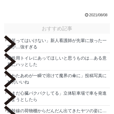
2021/08/08
おすすめ記事
「笑ってはいけない」新人看護師が先輩に放った一
言が…強すぎる
男性用トイレにあってほしいと思うものは…ある意
見にハッとした
「わたあめが一瞬で溶けて魔界の傘に」投稿写真に
16万いいね
「まだ心臓バクバクしてる」立体駐車場で車を発進
しようとしたら
新幹線の荷物棚からだんだん出てきたヤツの姿に…