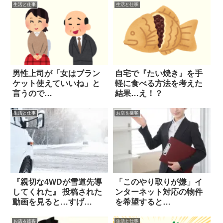
生活と仕事
生活と仕事
男性上司が「女はブラン
自宅で『たい焼き』を手
ケット使えていいね」と
軽に食べる方法を考えた
言うので…
結果…え！？
生活と仕事
お店＆接客
『親切な4WDが雪道先導
「このやり取りが嫌」イ
してくれた』 投稿された
ンターネット対応の物件
動画を見ると…すげ
を希望すると…
え！！
お店＆接客
生活と仕事