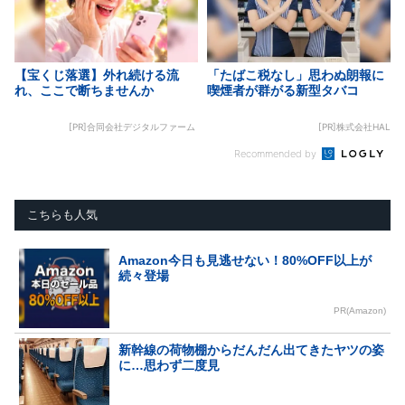
【宝くじ落選】外れ続ける流
「たばこ税なし」思わぬ朗報に
れ、ここで断ちませんか
喫煙者が群がる新型タバコ
[PR]合同会社デジタルファーム
[PR]株式会社HAL
Recommended by
こちらも人気
Amazon今日も見逃せない！80%OFF以上が
続々登場
PR(Amazon)
新幹線の荷物棚からだんだん出てきたヤツの姿
に…思わず二度見