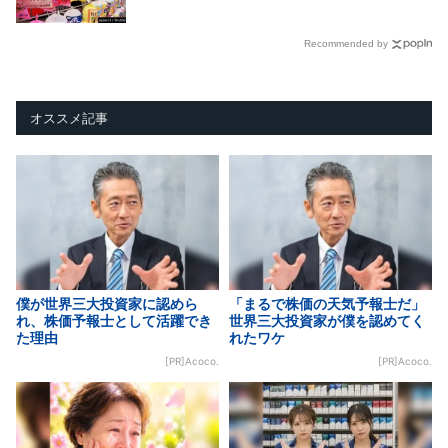
Recommended by
オススメ記事
僕が世界三大投資家に認めら
「まるで株価の天気予報士だ」
れ、株価予報士として活躍でき
世界三大投資家が僕を認めてく
た理由
れたワケ
[PR]Acoco.
[PR]Acoco.