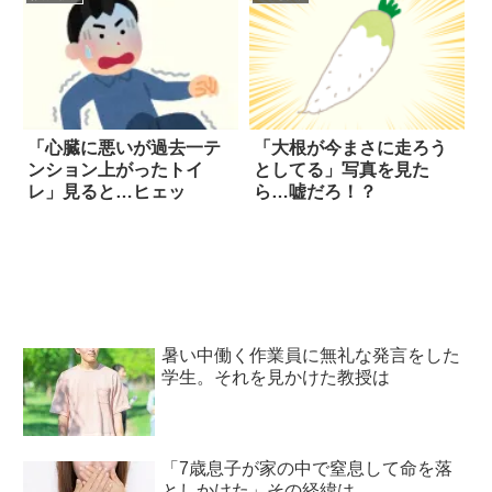
「心臓に悪いが過去一テ
「大根が今まさに走ろう
ンション上がったトイ
としてる」写真を見た
レ」見ると…ヒェッ
ら…嘘だろ！？
暑い中働く作業員に無礼な発言をした
学生。それを見かけた教授は
「7歳息子が家の中で窒息して命を落
としかけた」その経緯は…