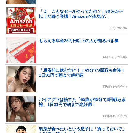
「え、こんなセールやってたの？」80％OFF
以上が続々登場！Amazonの本気が...
PR(Amazon)
もらえる年金25万円以下の人が知るべき事
PR(くらしの話題)
「風俗前に飲むだけ！」45分で3回戦も余裕！
1日31円で朝まで絶好調
PR(健商株式会社)
バイアグラは捨てた「65歳が45分で3回戦も余
裕」1日31円で朝まで絶好調！
PR(健商株式会社)
刺身が食べたいという息子に「買っておいで」