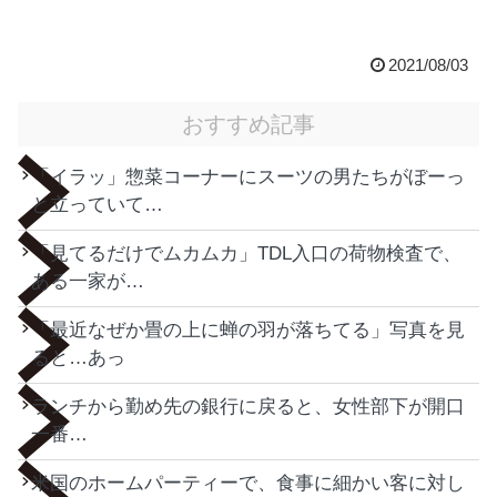
2021/08/03
おすすめ記事
「イラッ」惣菜コーナーにスーツの男たちがぼーっ
と立っていて…
「見てるだけでムカムカ」TDL入口の荷物検査で、
ある一家が…
「最近なぜか畳の上に蝉の羽が落ちてる」写真を見
ると…あっ
ランチから勤め先の銀行に戻ると、女性部下が開口
一番…
米国のホームパーティーで、食事に細かい客に対し