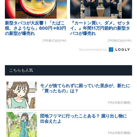
新型タバコが大反響！「たばこ
『カートン買い、ダメ。ゼッタ
税、さようなら」600円→83円
イ。』年間11万円節約の新型タ
の新型が爆売れ
バコが爆売れ
[PR]株式会社HAL
[PR]株式会社HAL
Recommended by
こちらも人気
モノが捨てられずに困っていた里歩が、新たに
「買ったもの」は？
PR(UR都市機構)
団地フリマに行ったことある？ 掘り出し物に
出会えたよ
PR(UR都市機構)