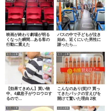
体験談
生活と仕事
映画が終わり劇場が明る
バスの中で子どもが泣き
くなった瞬間…ある客の
始め、近くにいた男性に
行動に震えた
謝ったら…
生活と仕事
生活と仕事
【効果てきめん】買い物
こんなのあり(笑)!? 買っ
中、4歳息子がウロウロす
てきたパックの甘えびを
るので…
開けて驚いた理由 2枚
生活と仕事
お店＆接客