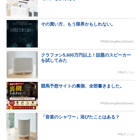
その買い方、もう限界かもしれない。
PR(BettingBreakDown)
クラファン5,600万円以上！話題のスピーカー
を試してみた
PR(デノン)
競馬予想サイトの裏側、全部書きました。
PR(BettingBreakDown)
「音楽のシャワー」浴びたことはある？
PR(デノン)