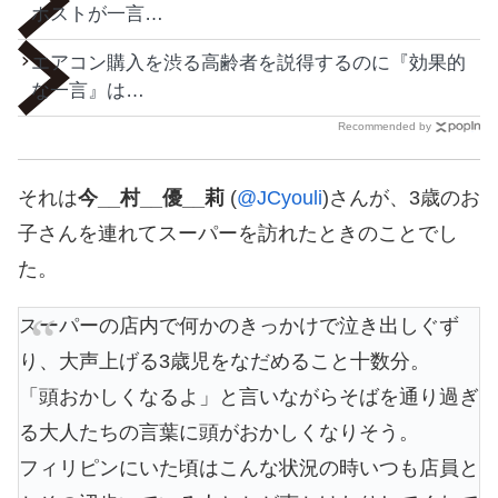
ホストが一言…
エアコン購入を渋る高齢者を説得するのに『効果的
な一言』は…
Recommended by
それは
今__村__優__莉
(
@JCyouli
)さんが、3歳のお
子さんを連れてスーパーを訪れたときのことでし
た。
スーパーの店内で何かのきっかけで泣き出しぐず
り、大声上げる3歳児をなだめること十数分。
「頭おかしくなるよ」と言いながらそばを通り過ぎ
る大人たちの言葉に頭がおかしくなりそう。
フィリピンにいた頃はこんな状況の時いつも店員と