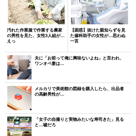
汚れた作業服で作業する農家
【困惑】抜けた親知らずを見
の男性を見た、女性3人組が…
た歯科助手の女性が…思わぬ
えっ
一言
夫に「お前って俺に興味ないよね」と言われ、
ワンオペ妻は…
メルカリで美術館の図録を購入したら、出品者
の高齢男性が…
「女子の自撮りと実物みたいな寿司きた」見る
と…嘘だろ