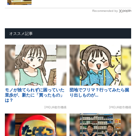
Recommended by
オススメ記事
モノが捨てられずに困っていた
団地でフリマ？行ってみたら掘
里歩が、新たに「買ったもの」
り出しものが…
は？
[PR]UR都市機構
[PR]UR都市機構