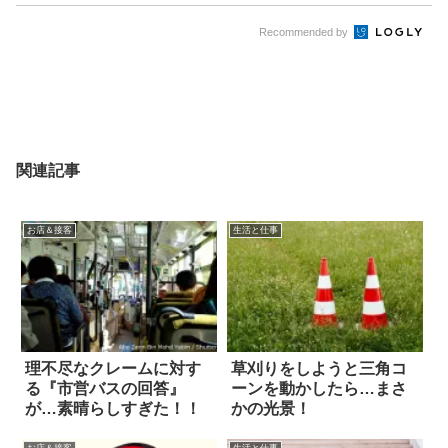
Recommended by
関連記事
お店＆接客
生活と仕事
理不尽なクレームに対す
草刈りをしようと三角コ
る『市営バスの回答』
ーンを動かしたら…まさ
が…素晴らしすぎた！！
かの光景！
お店＆接客
生活と仕事