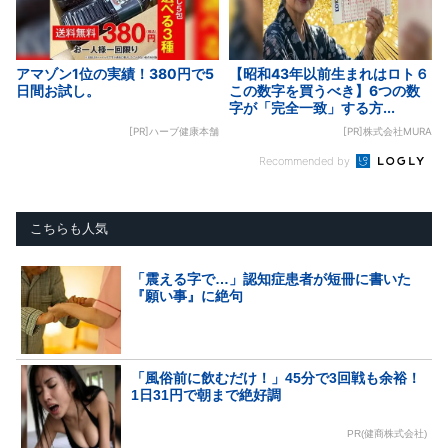
アマゾン1位の実績！380円で5
【昭和43年以前生まれはロト６
日間お試し。
この数字を買うべき】6つの数
字が「完全一致」する方...
[PR]ハーブ健康本舗
[PR]株式会社MURA
Recommended by
こちらも人気
「震える字で…」認知症患者が短冊に書いた
『願い事』に絶句
「風俗前に飲むだけ！」45分で3回戦も余裕！
1日31円で朝まで絶好調
PR(健商株式会社)