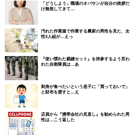
「どうしよう」職場のオバサンが自分の挨拶だ
け無視してきて…
汚れた作業服で作業する農家の男性を見た、女
性3人組が…えっ
『使い慣れた裁縫セット』を持参するよう言わ
れた自衛隊員は…あ
刺身が食べたいという息子に「買っておいで」
と財布を渡すと…え
店員から『携帯会社の見直し』を勧められた男
性は…こう返した