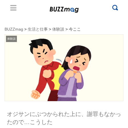
BUZZmag
>
生活と仕事
>
体験談
> 今ここ
体験談
オジサンにぶつかられた上に、謝罪もなかっ
たので…こうした