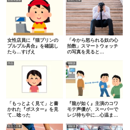
女性店員に『猫プリンの
「今から怒られる奴の心
プルプル具合』を確認し
拍数」スマートウォッチ
たら…すげえ
の写真を見ると…
作品
体験談
「もっとよく見て」と書
『龍が如く』主演のコワ
かれた『ポスター』を見
モテ声優が、スーパーで
て…唸った
レジ待ち中に…心温まる
話
生活と仕事
体験談