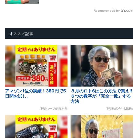
Recommended by
オススメ記事
アマゾン1位の実績！380円で5
８月のロト6はこの方法で買え!!
日間お試し。
６つの数字が『完全一致』する
方法
[PR]ハーブ健康本舗
[PR]株式会社MURA