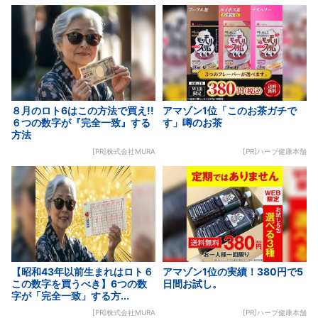
８月のロト6はこの方法で買え!!
アマゾン1位「このお茶ガチで
６つの数字が『完全一致』する
す」噂のお茶
方法
[PR]株式会社MURA
[PR]ハーブ健康本舗
【昭和43年以前生まれはロト６
アマゾン1位の実績！380円で5
この数字を買うべき】6つの数
日間お試し。
字が「完全一致」する方...
[PR]株式会社MURA
[PR]ハーブ健康本舗