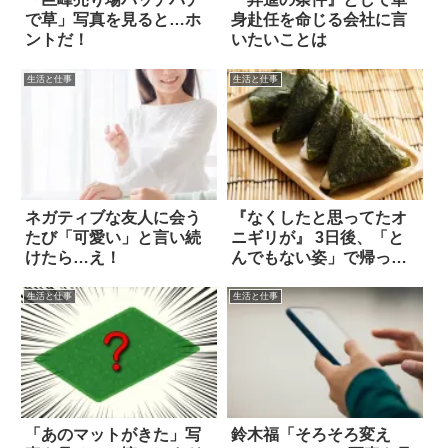
で草」写真を見ると…ホ
身赴任を命じる会社に言
ントだ！
いたいことは
生活と仕事
生活と仕事
ネガティブな友人に会う
『なくしたと思ってたオ
たび「可愛い」と言い続
ニギリが』 3日後、「と
けたら…え！
んでもない姿」で帰って
きた！！
生活と仕事
生活と仕事
「あのマットがきた」写
鈴木福「そろそろ変え