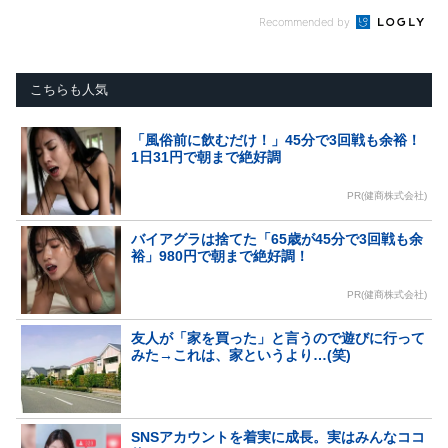
Recommended by
こちらも人気
「風俗前に飲むだけ！」45分で3回戦も余裕！
1日31円で朝まで絶好調
PR(健商株式会社)
バイアグラは捨てた「65歳が45分で3回戦も余
裕」980円で朝まで絶好調！
PR(健商株式会社)
友人が「家を買った」と言うので遊びに行って
みた→これは、家というより…(笑)
SNSアカウントを着実に成長。実はみんなココ