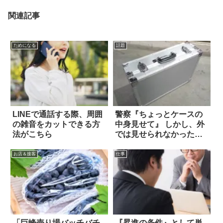
関連記事
ためになる
話題
LINEで通話する際、周囲
警察『ちょっとケースの
の雑音をカットできる方
中身見せて』 しかし、外
法がこちら
では見せられなかった。
なぜなら？
お店＆接客
仕事
「巨峰売り場バッチバチ
『昇進の条件』として単