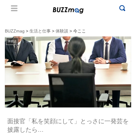
BUZZmag
>
生活と仕事
>
体験談
> 今ここ
体験談
面接官「私を笑顔にして」とっさに一発芸を
披露したら…