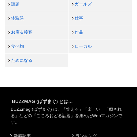
話題
ガールズ
体験談
仕事
お店＆接客
作品
食べ物
ローカル
ためになる
BUZZMAG (ばずまぐ) とは…
BUZZmag (ばずまぐ) は、「笑える」「楽しい」「癒され
る」などの『こころおどる話題』を集めたWebマガジンで
す。
新着記事
ランキング