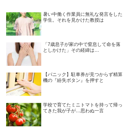
暑い中働く作業員に無礼な発言をした
学生。それを見かけた教授は
「7歳息子が家の中で窒息して命を落
としかけた」その経緯は…
【パニック】駐車券が見つからず精算
機の『紛失ボタン』を押すと
学校で育てたミニトマトを持って帰っ
てきた我が子が…思わぬ一言