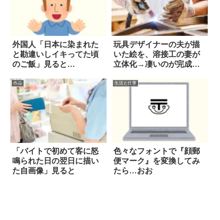
外国人「日本に染まれた
玩具デザイナーの夫が描
と勘違いしイキってた頃
いた絵を、溶接工の妻が
のご飯」見ると…
立体化→凄いのが完成し
た！
作品
生活と仕事
「バイトで初めて客に怒
色々なフォントで『顔郵
鳴られた日の翌日に描い
便マーク』を変換してみ
た自画像」見ると
たら…おお