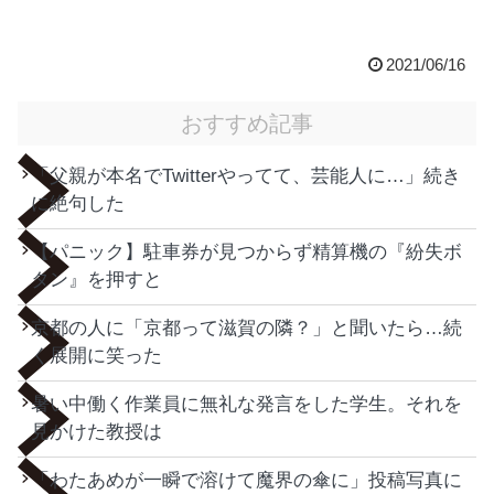
2021/06/16
おすすめ記事
「父親が本名でTwitterやってて、芸能人に…」続き
に絶句した
【パニック】駐車券が見つからず精算機の『紛失ボ
タン』を押すと
京都の人に「京都って滋賀の隣？」と聞いたら…続
く展開に笑った
暑い中働く作業員に無礼な発言をした学生。それを
見かけた教授は
「わたあめが一瞬で溶けて魔界の傘に」投稿写真に