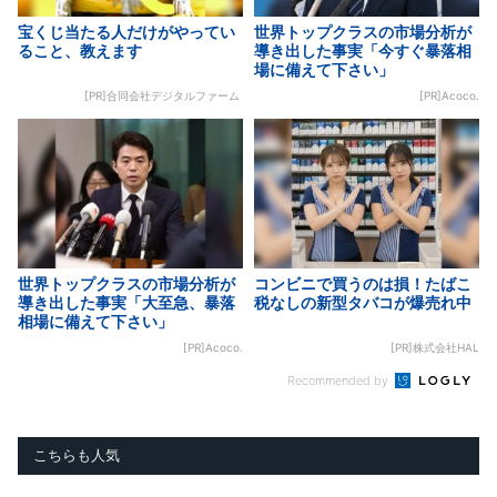
宝くじ当たる人だけがやってい
世界トップクラスの市場分析が
ること、教えます
導き出した事実「今すぐ暴落相
場に備えて下さい」
[PR]合同会社デジタルファーム
[PR]Acoco.
世界トップクラスの市場分析が
コンビニで買うのは損！たばこ
導き出した事実「大至急、暴落
税なしの新型タバコが爆売れ中
相場に備えて下さい」
[PR]Acoco.
[PR]株式会社HAL
Recommended by
こちらも人気