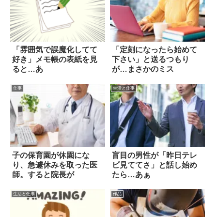
「雰囲気で誤魔化してて
「定刻になったら始めて
好き」メモ帳の表紙を見
下さい」と送るつもり
ると…あ
が…まさかのミス
仕事
生活と仕事
子の保育園が休園にな
盲目の男性が「昨日テレ
り、急遽休みを取った医
ビ見ててさ」と話し始め
師。すると院長が
たら…あぁ
生活と仕事
作品