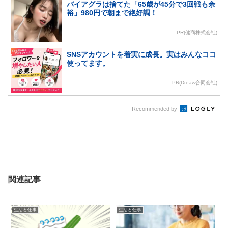
バイアグラは捨てた「65歳が45分で3回戦も余
裕」980円で朝まで絶好調！
PR(健商株式会社)
SNSアカウントを着実に成長。実はみんなココ
使ってます。
PR(Dreaw合同会社)
Recommended by
関連記事
生活と仕事
生活と仕事