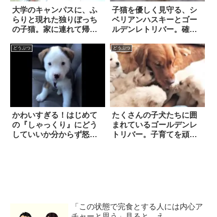
大学のキャンパスに、ふ
子猫を優しく見守る、シ
らりと現れた独りぼっち
ベリアンハスキーとゴー
の子猫。家に連れて帰る
ルデンレトリバー。確か
と…勉強を応援してくれ
な『家族愛』があふれる
る心強いパートナーとな
光景に、心が癒される！
どうぶつ
どうぶつ
った！
かわいすぎる！はじめて
たくさんの子犬たちに囲
の『しゃっくり』にどう
まれているゴールデンレ
していいか分からず怒り
トリバー。子育てを頑張
出す子犬
る姿に、胸が熱くなった
「この状態で完食とする人には内心ア
チャーと思う」見ると…え