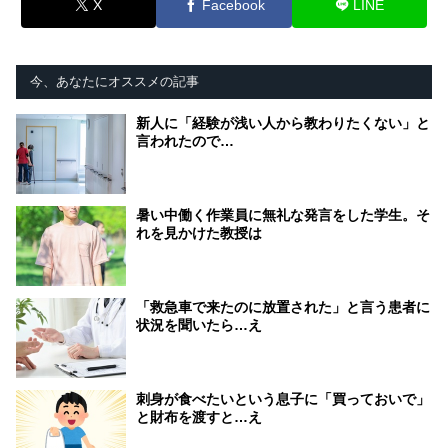
X
Facebook
LINE
今、あなたにオススメの記事
新人に「経験が浅い人から教わりたくない」と
言われたので…
暑い中働く作業員に無礼な発言をした学生。そ
れを見かけた教授は
「救急車で来たのに放置された」と言う患者に
状況を聞いたら…え
刺身が食べたいという息子に「買っておいで」
と財布を渡すと…え