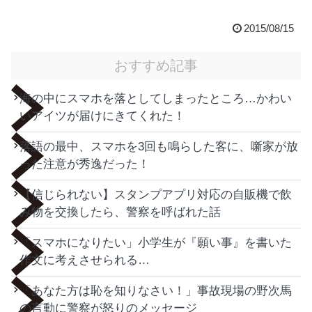
2015/08/15
おすすめ記事
海の中にスマホを落としてしまったところ…かわい
いアイツが届けにきてくれた！
落語の最中、スマホを3回も鳴らした客に、噺家が放
った注意が秀逸だった！
【信じられない】スタンプアプリ対応の自販機で飲
み物を交換したら、警察を呼ばれた話
「スマホになりたい」小学生が『願い事』を書いた
作文に考えさせられる…
「あなた方は恥を知りなさい！」事故現場の野次馬
の言動に警察が怒りのメッセージ