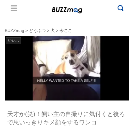
BUZZmag
>
どうぶつ
>
犬
> 今ここ
どうぶつ
天才か(笑)！飼い主の自撮りに気付くと後ろ
で思いっきりキメ顔をするワンコ