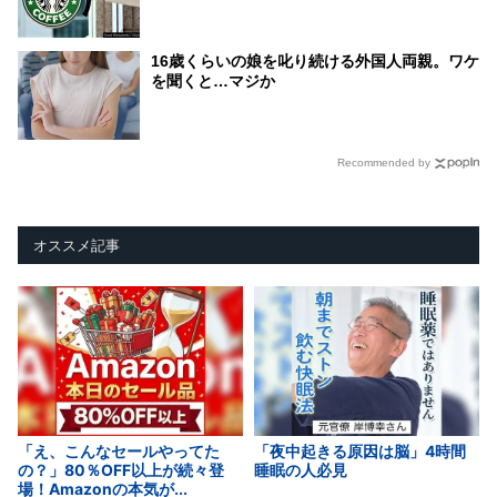
16歳くらいの娘を叱り続ける外国人両親。ワケ
を聞くと…マジか
Recommended by
オススメ記事
「え、こんなセールやってた
「夜中起きる原因は脳」4時間
の？」80％OFF以上が続々登
睡眠の人必見
場！Amazonの本気が...