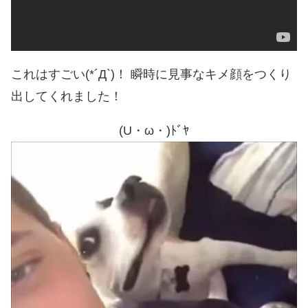
これはすごい(*´Д`)！ 瞬時に見事なキメ顔をつくり
出してくれました！
(U・ω・)ﾄﾞﾔ