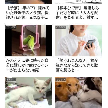
【子猫】 車の下に隠れて
【松本ひで吉】 遠慮しら
いた妊娠中のノラ猫。保
ずだけど時に『大人な配
護された後、元気な子猫
慮』を見せる犬。対する
を出産した彼女は…やが
猫は…ワガママ全開！？
て『自身の幸せ』も掴ん
どうぶつ
どうぶつ
だ！
かわええ…鏡に映った自
「笑うわこんなん」妹が
分に話しかけ続けるイン
泣きながら送ってきた動
コがたまらない(笑)
画を見ると…
どうぶつ
どうぶつ