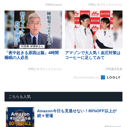
[PR]Amazon
[PR]ビタブリッドジャパン
「夜中起きる原因は脳」4時間
アマゾンで大人気！血圧対策は
睡眠の人必見
コーヒーに足してみて
[PR]ビタブリッドジャパン
[PR]森永乳業
Recommended by
こちらも人気
Amazon今日も見逃せない！80%OFF以上が
続々登場
PR(Amazon)