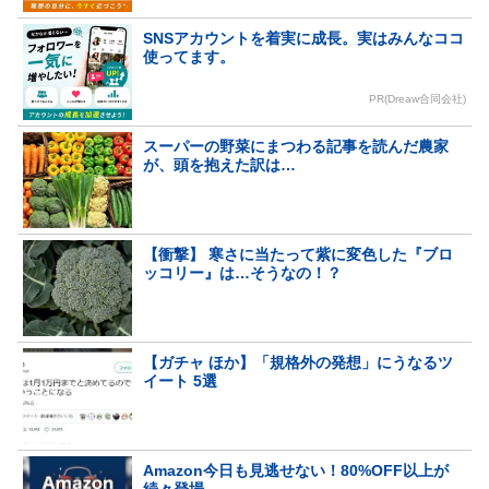
SNSアカウントを着実に成長。実はみんなココ
使ってます。
PR(Dreaw合同会社)
スーパーの野菜にまつわる記事を読んだ農家
が、頭を抱えた訳は…
【衝撃】 寒さに当たって紫に変色した『ブロ
ッコリー』は…そうなの！？
【ガチャ ほか】「規格外の発想」にうなるツ
イート 5選
Amazon今日も見逃せない！80%OFF以上が