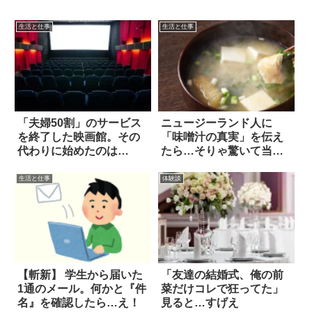
生活と仕事
生活と仕事
「夫婦50割」のサービス
ニュージーランド人に
を終了した映画館。その
「味噌汁の真実」を伝え
代わりに始めたのは…
たら…そりゃ驚いて当然
だ(笑)
生活と仕事
体験談
【斬新】 学生から届いた
「友達の結婚式、俺の前
1通のメール。何かと『件
菜だけコレで狂ってた」
名』を確認したら…え！
見ると…すげえ