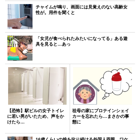
チャイムが鳴り、画面には見覚えのない高齢女
性が。用件を聞くと
「女児が食べられたみたいになってる」ある遊
具を見ると…あっ
【恐怖】駅ビルの女子トイレ
祖母の家にプロテインシェイ
に若い男がいたため、声をか
カーを忘れたら…まさかの事
けたら…
態に
16歳くらいの娘を叱り続ける外国人両親。ワケ