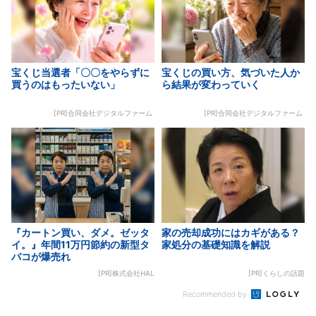
宝くじ当選者「〇〇をやらずに
宝くじの買い方、気づいた人か
買うのはもったいない」
ら結果が変わっていく
[PR]合同会社デジタルファーム
[PR]合同会社デジタルファーム
『カートン買い、ダメ。ゼッタ
家の売却成功にはカギがある？
イ。』年間11万円節約の新型タ
家処分の基礎知識を解説
バコが爆売れ
[PR]株式会社HAL
[PR]くらしの話題
Recommended by