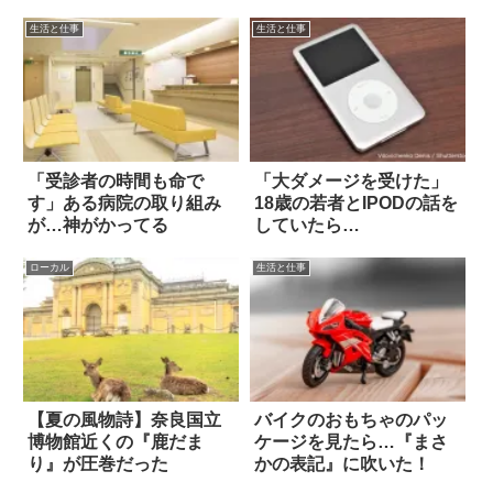
生活と仕事
生活と仕事
「受診者の時間も命で
「大ダメージを受けた」
す」ある病院の取り組み
18歳の若者とIPODの話を
が…神がかってる
していたら…
ローカル
生活と仕事
【夏の風物詩】奈良国立
バイクのおもちゃのパッ
博物館近くの『鹿だま
ケージを見たら…『まさ
り』が圧巻だった
かの表記』に吹いた！