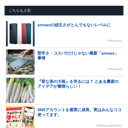
こちらも人気
arrowsの頑丈さがとんでもないレベルに
PR(arrows)
堅牢さ・コスパだけじゃない最新「arrows」
事情
PR(arrows)
『変な形の大根』を売るには？ とある農家の
アイデアが素晴らしい！
SNSアカウントを着実に成長。実はみんなココ
使ってます。
PR(Dreaw合同会社)