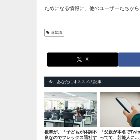
ためになる情報に、他のユーザーたちから
豆知識
X
今、あなたにオススメの記事
後輩が、「子どもが体調不
「父親が本名でTwitt
良なのでフレックス退社す
ってて、芸能人に…