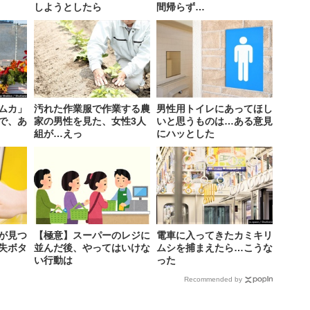
しようとしたら
間帰らず…
ムカ」
汚れた作業服で作業する農
男性用トイレにあってほし
査で、あ
家の男性を見た、女性3人
いと思うものは…ある意見
組が…えっ
にハッとした
が見つ
【極意】スーパーのレジに
電車に入ってきたカミキリ
失ボタ
並んだ後、やってはいけな
ムシを捕まえたら…こうな
い行動は
った
Recommended by