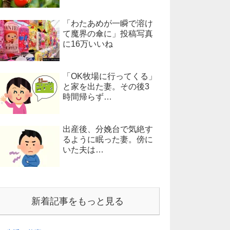
「わたあめが一瞬で溶け
て魔界の傘に」投稿写真
に16万いいね
「OK牧場に行ってくる」
と家を出た妻。その後3
時間帰らず…
出産後、分娩台で気絶す
るように眠った妻。傍に
いた夫は…
新着記事をもっと見る