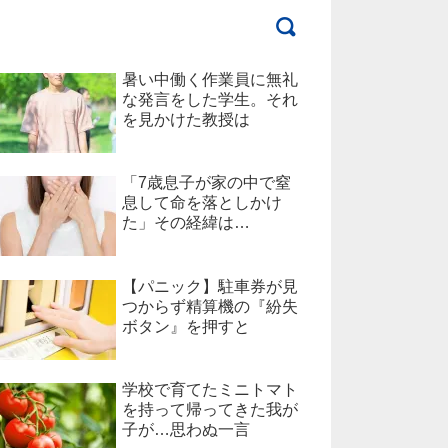
暑い中働く作業員に無礼
な発言をした学生。それ
を見かけた教授は
「7歳息子が家の中で窒
息して命を落としかけ
た」その経緯は…
【パニック】駐車券が見
つからず精算機の『紛失
ボタン』を押すと
学校で育てたミニトマト
を持って帰ってきた我が
子が…思わぬ一言