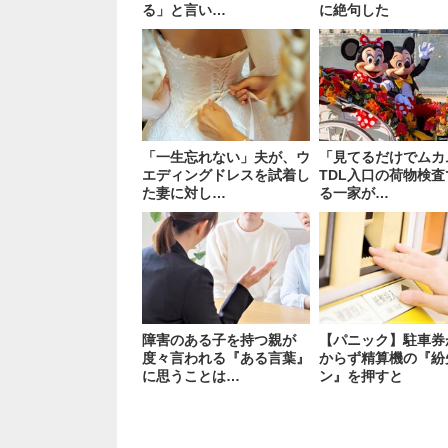
る」と言い…
に絶句した
「一生忘れない」夫が、ウ
「見てるだけでムカ
エディングドレスを試着し
TDL入口の荷物検
た妻に対し…
る一家が…
障害のある子を持つ親が
【パニック】駐車券
度々言われる『ある言葉』
からず精算機の『紛
に思うことは…
ン』を押すと