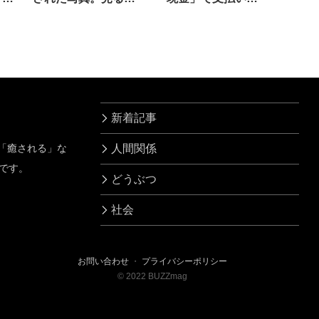
と…カッコいい！
たら…え！？
新着記事
」「癒される」な
人間関係
です。
どうぶつ
社会
お問い合わせ
・
プライバシーポリシー
©
2022
BUZZmag