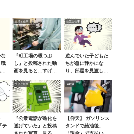
生活と仕事
生活と仕事
かな
『町工場の暇つぶ
遊んでいた子どもた
」職
し』と投稿された動
ちが急に静かにな
れ…
画を見ると…すげえ
り、部屋を見渡した
ええ
ら…ヒイイイ！
生活と仕事
体験談
っ
『公衆電話が進化を
【仰天】 ガソリンス
「テ
遂げていた』と投稿
タンドで給油後、
」が
された写真。見る
「現金」で支払いし