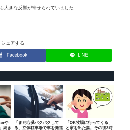
も大きな反響が寄せられていました！
シェアする
Facebook
LINE
erや
「まだ心臓バクバクして
「OK牧場に行ってくる」
」続き
る」立体駐車場で車を発進
と家を出た妻。その後3時