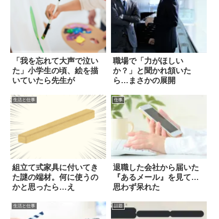
「我を忘れて大声で泣い
職場で「力がほしい
た」小学生の頃、絵を描
か？」と聞かれ頷いた
いていたら先生が
ら…まさかの展開
生活と仕事
仕事
組立て式家具に付いてき
退職した会社から届いた
た謎の端材。何に使うの
『あるメール』を見て…
かと思ったら…え
思わず呆れた
生活と仕事
話題