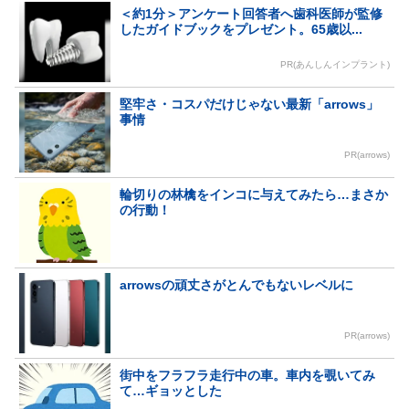
＜約1分＞アンケート回答者へ歯科医師が監修
したガイドブックをプレゼント。65歳以...
PR(あんしんインプラント)
堅牢さ・コスパだけじゃない最新「arrows」
事情
PR(arrows)
輪切りの林檎をインコに与えてみたら…まさか
の行動！
arrowsの頑丈さがとんでもないレベルに
PR(arrows)
街中をフラフラ走行中の車。車内を覗いてみ
て…ギョッとした