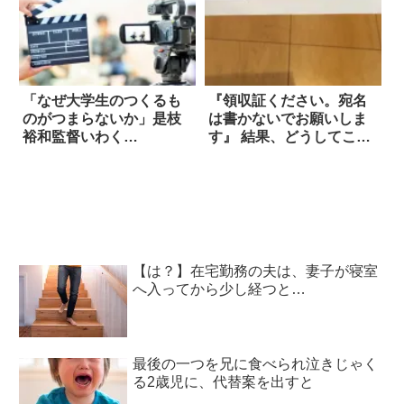
「なぜ大学生のつくるも
『領収証ください。宛名
のがつまらないか」是枝
は書かないでお願いしま
裕和監督いわく…
す』 結果、どうしてこう
なった！？
【は？】在宅勤務の夫は、妻子が寝室
へ入ってから少し経つと…
最後の一つを兄に食べられ泣きじゃく
る2歳児に、代替案を出すと