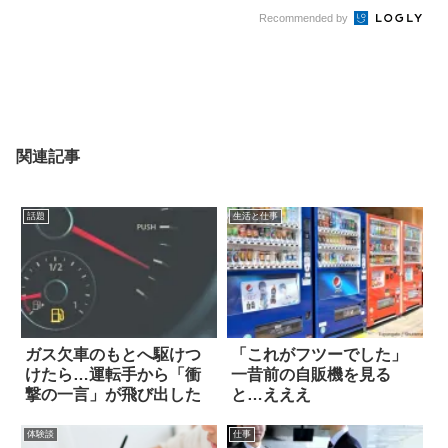
Recommended by
関連記事
話題
生活と仕事
ガス欠車のもとへ駆けつ
「これがフツーでした」
けたら…運転手から「衝
一昔前の自販機を見る
撃の一言」が飛び出した
と…えええ
体験談
仕事