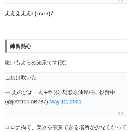
えええええΣ(･ω･ﾉ)ﾉ
練習熱心
思いもよらぬ光景です(笑)
これは吹いた
— えのびよーん✈️©︎ (公式)@原油銘柄に投資中
(@jetstreamB787)
May 12, 2021
コロナ禍で、楽器を演奏できる場所が少なくなって