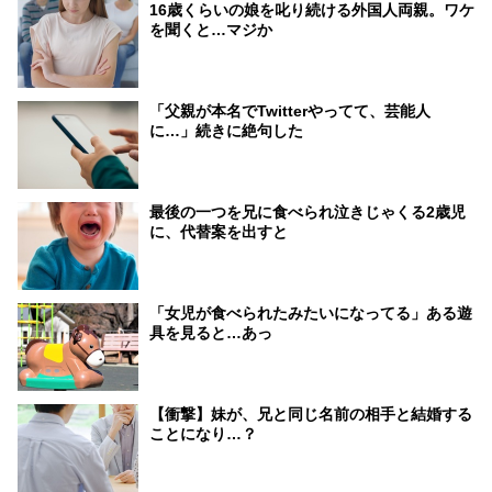
16歳くらいの娘を叱り続ける外国人両親。ワケ
を聞くと…マジか
「父親が本名でTwitterやってて、芸能人
に…」続きに絶句した
最後の一つを兄に食べられ泣きじゃくる2歳児
に、代替案を出すと
「女児が食べられたみたいになってる」ある遊
具を見ると…あっ
【衝撃】妹が、兄と同じ名前の相手と結婚する
ことになり…？