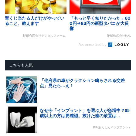
宝くじ当たる人だけがやってい
「もっと早く知りたかった」60
ること、教えます
0円→83円の新型タバコが大反
響
[PR]合同会社デジタルファーム
[PR]株式会社HAL
Recommended by
こちらも人気
「他府県の車がクラクション鳴らされる交差
点」見たら…え！
なぜ今「インプラント」を選ぶ人が急増中？65
歳以上の方は要確認。抜けた歯の放置は...
PR(あんしんインプラント)