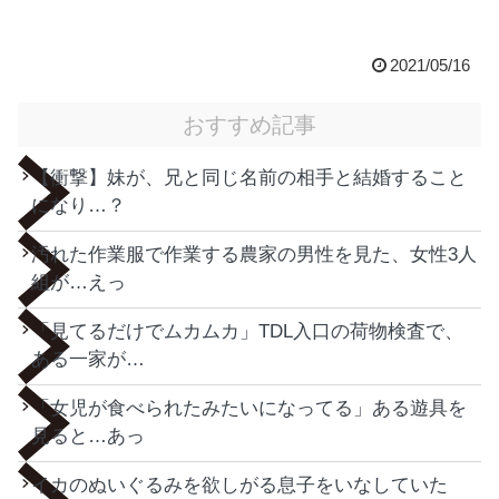
2021/05/16
おすすめ記事
【衝撃】妹が、兄と同じ名前の相手と結婚すること
になり…？
汚れた作業服で作業する農家の男性を見た、女性3人
組が…えっ
「見てるだけでムカムカ」TDL入口の荷物検査で、
ある一家が…
「女児が食べられたみたいになってる」ある遊具を
見ると…あっ
イカのぬいぐるみを欲しがる息子をいなしていた