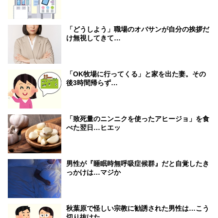
「どうしよう」職場のオバサンが自分の挨拶だ
け無視してきて…
「OK牧場に行ってくる」と家を出た妻。その
後3時間帰らず…
「致死量のニンニクを使ったアヒージョ」を食
べた翌日…ヒエッ
男性が『睡眠時無呼吸症候群』だと自覚したき
っかけは…マジか
秋葉原で怪しい宗教に勧誘された男性は…こう
切り抜けた