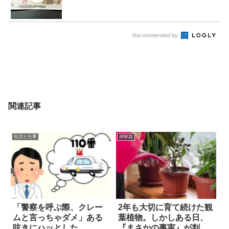
Recommended by
関連記事
生活と仕事
体験談
「警察を呼ぶ際、クレー
2年も大切に育て続けた観
ムと言っちゃダメ」ある
葉植物。しかしある日、
呟きにハッとした
『まさかの事実』が判明