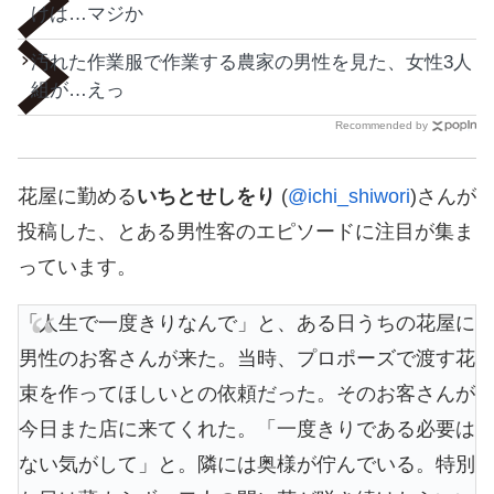
けは…マジか
汚れた作業服で作業する農家の男性を見た、女性3人
組が…えっ
Recommended by
花屋に勤める
いちとせしをり
(
@ichi_shiwori
)さんが
投稿した、とある男性客のエピソードに注目が集ま
っています。
「人生で一度きりなんで」と、ある日うちの花屋に
男性のお客さんが来た。当時、プロポーズで渡す花
束を作ってほしいとの依頼だった。そのお客さんが
今日また店に来てくれた。「一度きりである必要は
ない気がして」と。隣には奥様が佇んでいる。特別