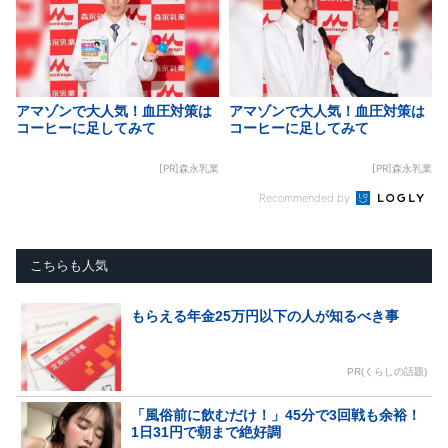
アマゾンで大人気！血圧対策は
アマゾンで大人気！血圧対策は
コーヒーに足してみて
コーヒーに足してみて
[PR]森永乳業
[PR]森永乳業
Recommended by
こちらも人気
もらえる年金25万円以下の人が知るべき事
PR(くらしの話題)
「風俗前に飲むだけ！」45分で3回戦も余裕！
1日31円で朝まで絶好調