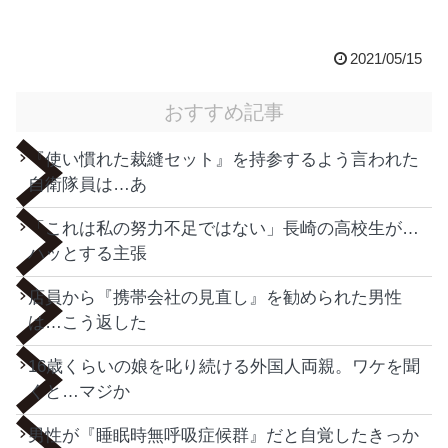
2021/05/15
おすすめ記事
『使い慣れた裁縫セット』を持参するよう言われた
自衛隊員は…あ
「これは私の努力不足ではない」長崎の高校生が…
ハッとする主張
店員から『携帯会社の見直し』を勧められた男性
は…こう返した
16歳くらいの娘を叱り続ける外国人両親。ワケを聞
くと…マジか
男性が『睡眠時無呼吸症候群』だと自覚したきっか