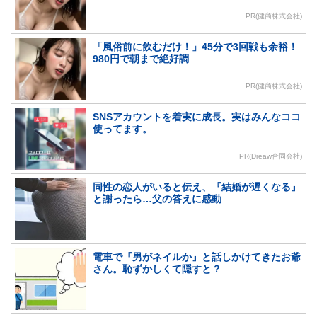
PR(健商株式会社)
「風俗前に飲むだけ！」45分で3回戦も余裕！
980円で朝まで絶好調
PR(健商株式会社)
SNSアカウントを着実に成長。実はみんなココ
使ってます。
PR(Dreaw合同会社)
同性の恋人がいると伝え、『結婚が遅くなる』
と謝ったら…父の答えに感動
電車で『男がネイルか』と話しかけてきたお爺
さん。恥ずかしくて隠すと？