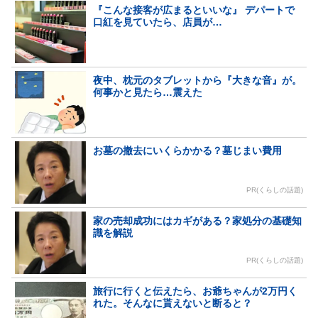
『こんな接客が広まるといいな』 デパートで
口紅を見ていたら、店員が…
夜中、枕元のタブレットから『大きな音』が。
何事かと見たら…震えた
お墓の撤去にいくらかかる？墓じまい費用
PR(くらしの話題)
家の売却成功にはカギがある？家処分の基礎知
識を解説
PR(くらしの話題)
旅行に行くと伝えたら、お爺ちゃんが2万円く
れた。そんなに貰えないと断ると？