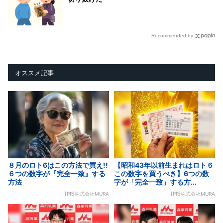
Recommended by
オススメ記事
８月のロト6はこの方法で買え!!
【昭和43年以前生まれはロト６
６つの数字が『完全一致』する
この数字を買うべき】6つの数
方法
字が「完全一致」する方...
[PR]株式会社MURA
[PR]株式会社MURA