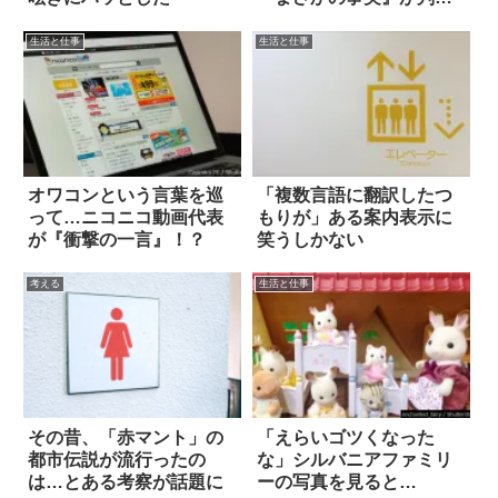
した！
生活と仕事
生活と仕事
オワコンという言葉を巡
「複数言語に翻訳したつ
って…ニコニコ動画代表
もりが」ある案内表示に
が『衝撃の一言』！？
笑うしかない
考える
生活と仕事
その昔、「赤マント」の
「えらいゴツくなった
都市伝説が流行ったの
な」シルバニアファミリ
は…とある考察が話題に
ーの写真を見ると…