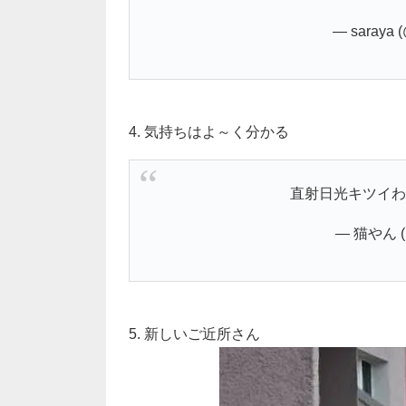
— saraya 
4. 気持ちはよ～く分かる
直射日光キツイ
— 猫やん (@
5. 新しいご近所さん