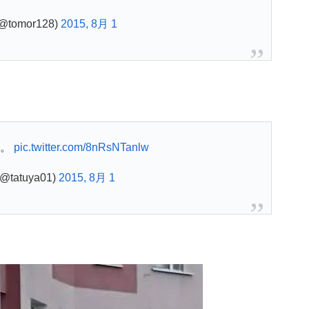
(@tomor128)
2015, 8月 1
わ。
pic.twitter.com/8nRsNTanlw
tatuya01)
2015, 8月 1