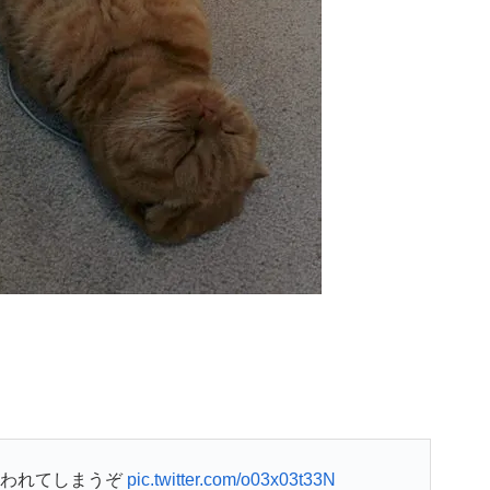
買われてしまうぞ
pic.twitter.com/o03x03t33N