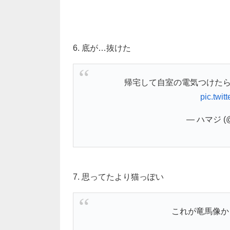
6. 底が…抜けた
帰宅して自室の電気つけたら
pic.twi
— ハマジ (@
7. 思ってたより猫っぽい
これが竜馬像