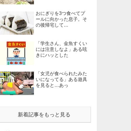
おにぎりを3つ食べてプ
ールに向かった息子。そ
の後帰宅して…
「学生さん、金魚すくい
には注意しなよ」ある呟
きにハッとした
「女児が食べられたみた
いになってる」ある遊具
を見ると…あっ
新着記事をもっと見る