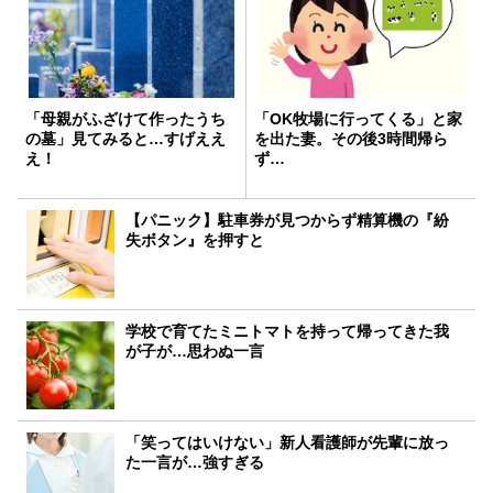
「母親がふざけて作ったうち
「OK牧場に行ってくる」と家
の墓」見てみると…すげええ
を出た妻。その後3時間帰ら
え！
ず…
【パニック】駐車券が見つからず精算機の『紛
失ボタン』を押すと
学校で育てたミニトマトを持って帰ってきた我
が子が…思わぬ一言
「笑ってはいけない」新人看護師が先輩に放っ
た一言が…強すぎる