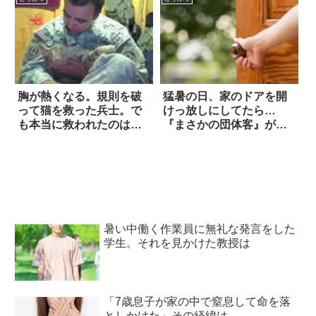
胸が熱くなる。規則を破
猛暑の日、家のドアを開
って猫を救った兵士。で
けっ放しにしてたら…
も本当に救われたのは兵
『まさかの団体客』が入
士だった
ってきた！
暑い中働く作業員に無礼な発言をした
学生。それを見かけた教授は
「7歳息子が家の中で窒息して命を落
としかけた」その経緯は…