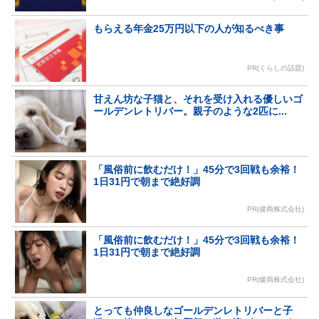
もらえる年金25万円以下の人が知るべき事
PR(くらしの話題)
甘えん坊な子猫と、それを受け入れる優しいゴ
ールデンレトリバー。親子のような2匹に...
「風俗前に飲むだけ！」45分で3回戦も余裕！
1日31円で朝まで絶好調
PR(健商株式会社)
「風俗前に飲むだけ！」45分で3回戦も余裕！
1日31円で朝まで絶好調
PR(健商株式会社)
とっても仲良しなゴールデンレトリバーと子