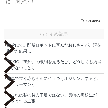
に…胸アツ！
2020/08/01
おすすめ記事
食堂にて。配膳ロボットに喜んだおじさんが、頭を
撫でた結果…
TOKIO『宙船』の歌詞を見るたび、どうしても納得
いかないことは
電車で泣く赤ちゃんにイラつくオジサン。すると、
サラリーマンが
「これは私の努力不足ではない」長崎の高校生が…
ハッとする主張