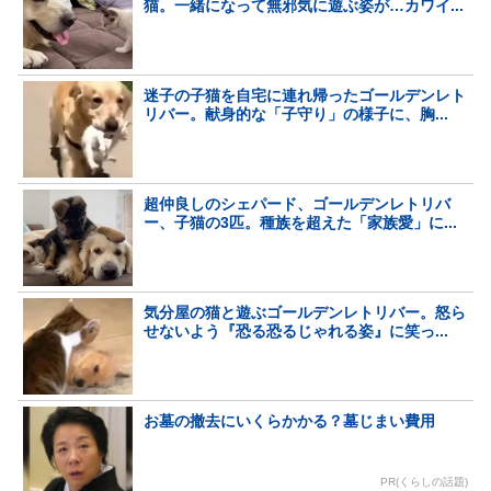
猫。一緒になって無邪気に遊ぶ姿が…カワイ...
迷子の子猫を自宅に連れ帰ったゴールデンレト
リバー。献身的な「子守り」の様子に、胸...
超仲良しのシェパード、ゴールデンレトリバ
ー、子猫の3匹。種族を超えた「家族愛」に...
気分屋の猫と遊ぶゴールデンレトリバー。怒ら
せないよう『恐る恐るじゃれる姿』に笑っ...
お墓の撤去にいくらかかる？墓じまい費用
PR(くらしの話題)