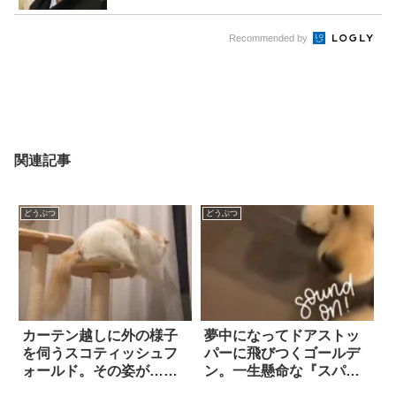
Recommended by
関連記事
どうぶつ
どうぶつ
カーテン越しに外の様子
夢中になってドアストッ
を伺うスコティッシュフ
パーに飛びつくゴールデ
ォールド。その姿が…あ
ン。一生懸命な『スパー
まりに人間っぽすぎ
リング』の様子に、ほの