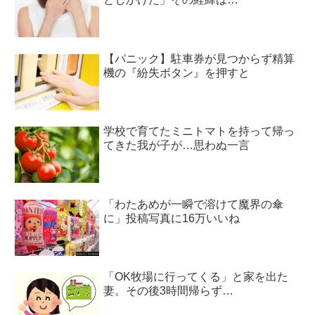
【パニック】駐車券が見つからず精算
機の『紛失ボタン』を押すと
学校で育てたミニトマトを持って帰っ
てきた我が子が…思わぬ一言
「わたあめが一瞬で溶けて魔界の傘
に」投稿写真に16万いいね
「OK牧場に行ってくる」と家を出た
妻。その後3時間帰らず…