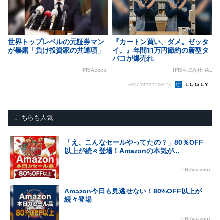
世界トップレベルの元証券マン
『カートン買い、ダメ。ゼッタ
が暴露「負け投資家の共通項」
イ。』年間11万円節約の新型タ
バコが爆売れ
[PR]Acoco.
[PR]株式会社HAL
Recommended by
こちらも人気
「え、こんなセールやってたの？」80％OFF
以上が続々登場！Amazonの本気が...
PR(Amazon)
Amazon今日も見逃せない！80%OFF以上が
続々登場
PR(Amazon)