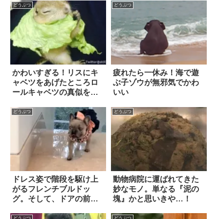
る！？
ぼのとした気持ちになっ
どうぶつ
どうぶつ
た！
かわいすぎる！リスにキ
疲れたら一休み！海で遊
ャベツをあげたところロ
ぶ子ゾウが無邪気でかわ
ールキャベツの真似をは
いい
じめた 6枚
どうぶつ
どうぶつ
ドレス姿で階段を駆け上
動物病院に運ばれてきた
がるフレンチブルドッ
妙なモノ。単なる『泥の
グ。そして、ドアの前の
塊』かと思いきや…！
「貼り紙」を見ると…？
どうぶつ
どうぶつ