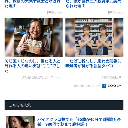
れ、株価の天気予報士と呼ばれ
だ」僕が世界三大投資家に認め
た理由
られた理由
[PR]Acoco.
[PR]Acoco.
同じ宝くじなのに、当たる人と
「たばこ税なし」思わぬ朗報に
外れる人の違い実は“ここ”でし
喫煙者が群がる新型タバコ
た
[PR]合同会社デジタルファーム
[PR]株式会社HAL
Recommended by
こちらも人気
バイアグラは捨てた「65歳が45分で3回戦も余
裕」980円で朝まで絶好調！