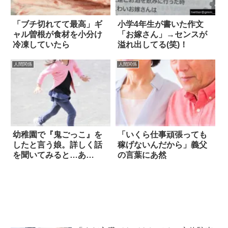
「ブチ切れてて最高」ギ
小学4年生が書いた作文
ャル曽根が食材を小分け
「お嫁さん」→センスが
冷凍していたら
溢れ出してる(笑)！
人間関係
人間関係
幼稚園で『鬼ごっこ』を
「いくら仕事頑張っても
したと言う娘。詳しく話
稼げないんだから」義父
を聞いてみると…あ
の言葉にあ然
れ！？