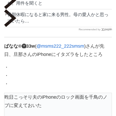
が。用件を聞くと
長期休暇になると家に来る男性。母の愛人かと思っ
ていたら…
Recommended by
ばなな®︎🥝33w
(
@msms222_222smsm
)さんが先
日、旦那さんのiPhoneにイタズラをしたところ
・
・
・
昨日こっそり夫のiPhoneのロック画面を千鳥のノ
ブに変えておいた