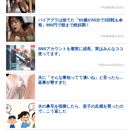
PR(健商株式会社)
バイアグラは捨てた「65歳が45分で3回戦も余
裕」980円で朝まで絶好調！
PR(健商株式会社)
SNSアカウントを着実に成長。実はみんなココ
使ってます。
PR(Dreaw合同会社)
夫に「そんな事知ってて凄いね」と言ったら…
返事が尊すぎた
夫の鼻毛を指摘したら、息子の反感を買ったの
で…こう返した