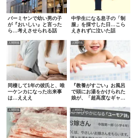
バーミヤンで幼い男の子
中学生になる息子の「制
が『おいしい』と言った
服」を採寸した日…こら
ら…考えさせられる話
えきれずに泣いた話
人間関係
人間関係
同棲して1年の彼氏と、唯
『教養がすごい』お風呂
一ケンカになった出来事
で頭にお湯をかけられた
は…えええ
娘が、「超高度なギャ
グ」を口にした！
人間関係
人間関係