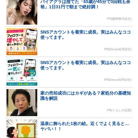
バイアグラは捨てた「65歳が45分で3回戦も余
裕」1日31円で朝まで絶好調！
PR(健商株式会社)
SNSアカウントを着実に成長。実はみんなココ
使ってます。
PR(Dreaw合同会社)
SNSアカウントを着実に成長。実はみんなココ
使ってます。
PR(Dreaw合同会社)
家の売却成功にはカギがある？家処分の基礎知
識を解説
PR(くらしの話題)
温泉に飾られた1枚の絵。近くでよく見ると…
ヤバい！！