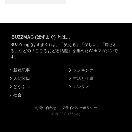
BUZZMAG (ばずまぐ) とは…
BUZZmag (ばずまぐ) は、「笑える」「楽しい」「癒され
る」などの『こころおどる話題』を集めたWebマガジンで
す。
新着記事
ランキング
人間関係
生活と仕事
どうぶつ
エンタメ
社会
お問い合わせ
・
プライバシーポリシー
©
2022
BUZZmag