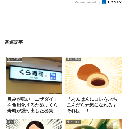
Recommended by
関連記事
お店＆接客
生活と仕事
臭みが強い「ニザダイ」
「あんぱんにコレをぶち
を食用化するため…くら
こんだら元気になれる」
寿司が繰り出した秘策
それは…！
は？
仕事
生活と仕事