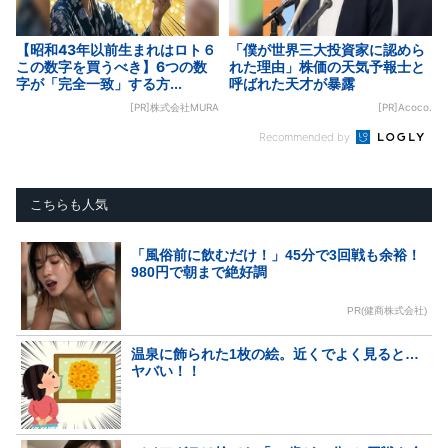
【昭和43年以前生まれはロト６
「僕が世界三大投資家に認めら
この数字を買うべき】6つの数
れた理由」株価の天気予報士と
字が「完全一致」する方...
呼ばれた天才が暴露
[PR]株式会社MURA
[PR]Acoco.
Recommended by
こちらも人気
「風俗前に飲むだけ！」45分で3回戦も余裕！
980円で朝まで絶好調
PR(健商株式会社)
温泉に飾られた1枚の絵。近くでよく見ると…
ヤバい！！