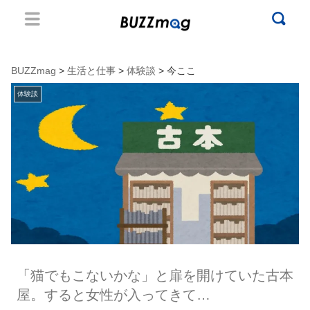
BUZZmag
>
生活と仕事
>
体験談
> 今ここ
体験談
「猫でもこないかな」と扉を開けていた古本
屋。すると女性が入ってきて…