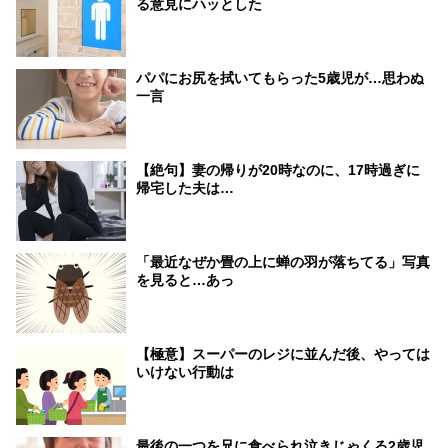
る意見にハッとした
パパにお尻を拭いてもらった5歳児が…思わぬ
一言
【絶句】妻の帰りが20時なのに、17時過ぎに
帰宅した夫は…
「最近なぜか畳の上に蝉の羽が落ちてる」写真
を見ると…あっ
【極意】スーパーのレジに並んだ後、やっては
いけない行動は
最後の一つを兄に食べられ泣きじゃくる2歳児