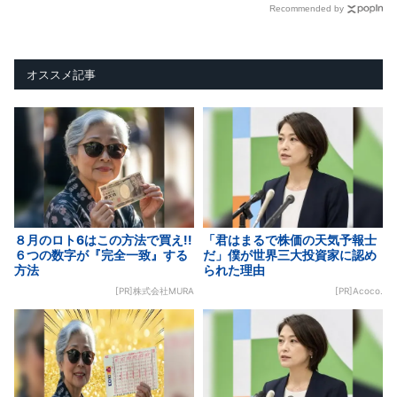
Recommended by
オススメ記事
８月のロト6はこの方法で買え!!
「君はまるで株価の天気予報士
６つの数字が『完全一致』する
だ」僕が世界三大投資家に認め
方法
られた理由
[PR]株式会社MURA
[PR]Acoco.