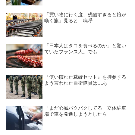
「買い物に行く度、残酷すぎると娘が
嘆く旗」見ると…嗚呼
「日本人はタコを食べるのか」と驚い
ていたフランス人。でも
『使い慣れた裁縫セット』を持参する
よう言われた自衛隊員は…あ
「まだ心臓バクバクしてる」立体駐車
場で車を発進しようとしたら