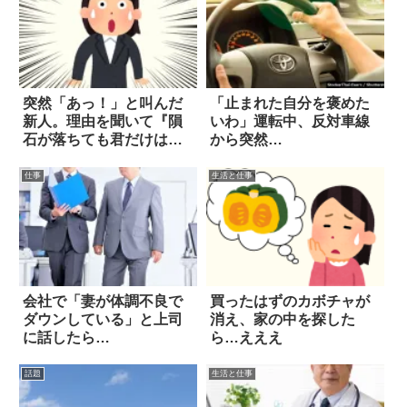
突然「あっ！」と叫んだ
「止まれた自分を褒めた
新人。理由を聞いて『隕
いわ」運転中、反対車線
石が落ちても君だけは守
から突然…
る』と誓った話
仕事
生活と仕事
会社で「妻が体調不良で
買ったはずのカボチャが
ダウンしている」と上司
消え、家の中を探した
に話したら…
ら…えええ
話題
生活と仕事