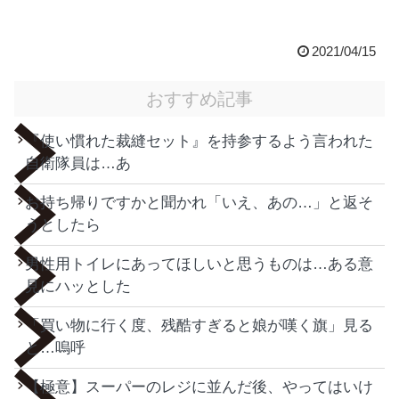
2021/04/15
おすすめ記事
『使い慣れた裁縫セット』を持参するよう言われた
自衛隊員は…あ
お持ち帰りですかと聞かれ「いえ、あの…」と返そ
うとしたら
男性用トイレにあってほしいと思うものは…ある意
見にハッとした
「買い物に行く度、残酷すぎると娘が嘆く旗」見る
と…嗚呼
【極意】スーパーのレジに並んだ後、やってはいけ