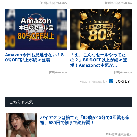
[PR]株式会社MURA
[PR]株式会社MURA
Amazon今日も見逃せない！8
「え、こんなセールやってた
0%OFF以上が続々登場
の？」80％OFF以上が続々登
場！Amazonの本気が...
[PR]Amazon
[PR]Amazon
Recommended by
こちらも人気
バイアグラは捨てた「65歳が45分で3回戦も余
裕」980円で朝まで絶好調！
PR(健商株式会社)