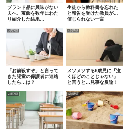
ブランド品に興味がない
生徒から教科書を忘れた
夫へ、宝飾を数年にわた
と報告を受けた教員が…
り紹介した結果…
信じられない一言
人間関係
人間関係
「お前殺すぞ」と言って
メソメソする6歳児に『泣
きた児童の保護者に連絡
くほどのことじゃない』
したら…は？
と言うと…見事な反論！
人間関係
人間関係