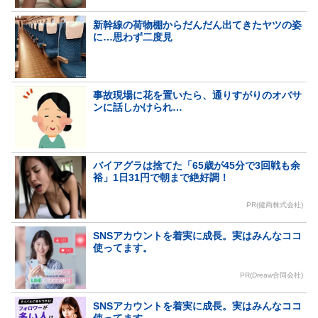
新幹線の荷物棚からだんだん出てきたヤツの姿
に…思わず二度見
事故現場に花を置いたら、通りすがりのオバサ
ンに話しかけられ…
バイアグラは捨てた「65歳が45分で3回戦も余
裕」1日31円で朝まで絶好調！
PR(健商株式会社)
SNSアカウントを着実に成長。実はみんなココ
使ってます。
PR(Dreaw合同会社)
SNSアカウントを着実に成長。実はみんなココ