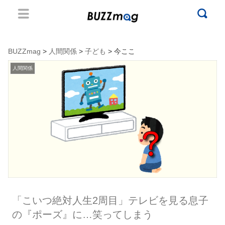
BUZZmag
>
人間関係
>
子ども
> 今ここ
人間関係
「こいつ絶対人生2周目」テレビを見る息子
の『ポーズ』に…笑ってしまう