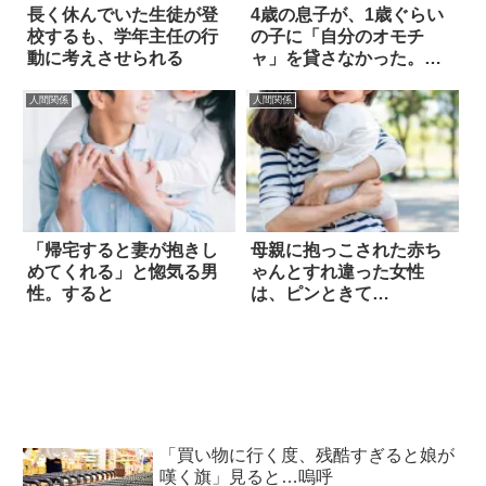
長く休んでいた生徒が登
4歳の息子が、1歳ぐらい
校するも、学年主任の行
の子に「自分のオモチ
動に考えさせられる
ャ」を貸さなかった。こ
れってどう思う？
人間関係
人間関係
「帰宅すると妻が抱きし
母親に抱っこされた赤ち
めてくれる」と惚気る男
ゃんとすれ違った女性
性。すると
は、ピンときて…
「買い物に行く度、残酷すぎると娘が
嘆く旗」見ると…嗚呼