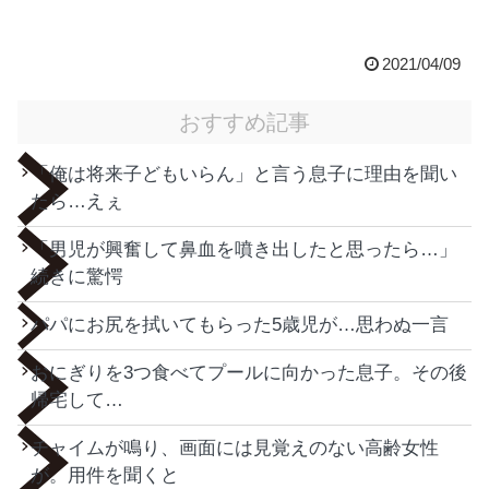
2021/04/09
おすすめ記事
「俺は将来子どもいらん」と言う息子に理由を聞い
たら…えぇ
「男児が興奮して鼻血を噴き出したと思ったら…」
続きに驚愕
パパにお尻を拭いてもらった5歳児が…思わぬ一言
おにぎりを3つ食べてプールに向かった息子。その後
帰宅して…
チャイムが鳴り、画面には見覚えのない高齢女性
が。用件を聞くと