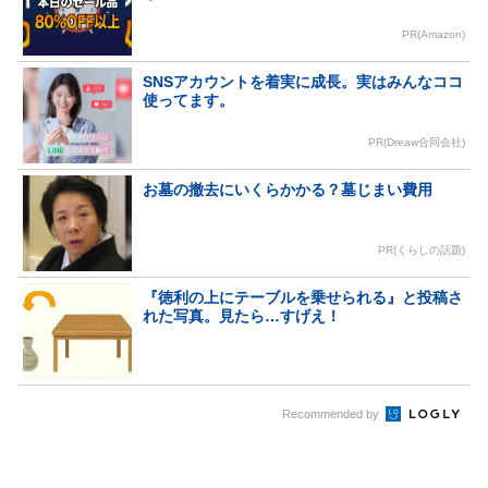
PR(Amazon)
SNSアカウントを着実に成長。実はみんなココ
使ってます。
PR(Dreaw合同会社)
お墓の撤去にいくらかかる？墓じまい費用
PR(くらしの話題)
『徳利の上にテーブルを乗せられる』と投稿さ
れた写真。見たら…すげえ！
Recommended by