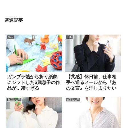
関連記事
作品
仕事
ガンプラ熱から折り紙熱
【共感】休日前、仕事相
にシフトした6歳息子の作
手へ送るメールから『あ
品が…凄すぎる
の文言』を消し去りたい
生活と仕事
生活と仕事