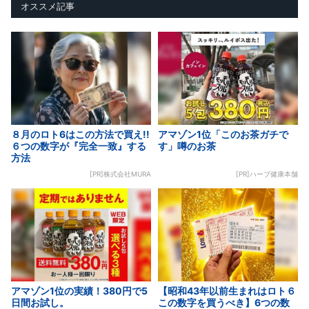
オススメ記事
８月のロト6はこの方法で買え!!
アマゾン1位「このお茶ガチで
６つの数字が『完全一致』する
す」噂のお茶
方法
[PR]株式会社MURA
[PR]ハーブ健康本舗
アマゾン1位の実績！380円で5
【昭和43年以前生まれはロト６
日間お試し。
この数字を買うべき】6つの数