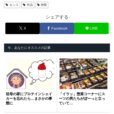
センス
作品
神業
シェアする
X
Facebook
LINE
今、あなたにオススメの記事
祖母の家にプロテインシェイ
「イラッ」惣菜コーナーにス
カーを忘れたら…まさかの事
ーツの男たちがぼーっと立っ
態に
ていて…