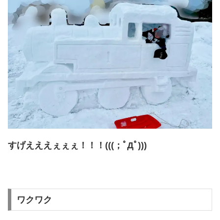
すげえええぇぇぇ！！！(((；ﾟДﾟ)))
ワクワク