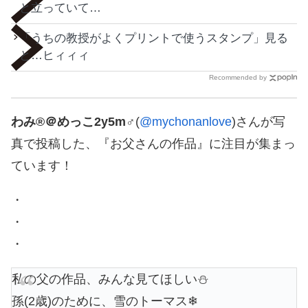
と立っていて…
「うちの教授がよくプリントで使うスタンプ」見る
と…ヒィィィ
Recommended by
わみ®＠めっこ2y5m♂
(
@mychonanlove
)さんが写
真で投稿した、『お父さんの作品』に注目が集まっ
ています！
・
・
・
私の父の作品、みんな見てほしい⛄
孫(2歳)のために、雪のトーマス❄