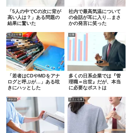
「5人の中でCの次に背が
社内で最高気温について
高い人は？」ある問題の
の会話が耳に入り…まさ
結果に驚いた
かの発言に笑った
生活と仕事
仕事
「若者はCDやMDをアナ
多くの日系企業では『管
ログと呼ぶが…」ある呟
理職＝出世』だが、本当
きにハッとした
に必要なポストは
体験談
生活と仕事