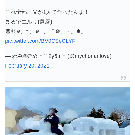
これ全部、父が1人で作ったんよ！
まるでエルサ(還暦)
🧔🤚❄。°.。❅°.。゜.❆。・。❅。
pic.twitter.com/BV0CSeCLYF
— わみ®＠めっこ2y5m♂ (@mychonanlove)
February 20, 2021