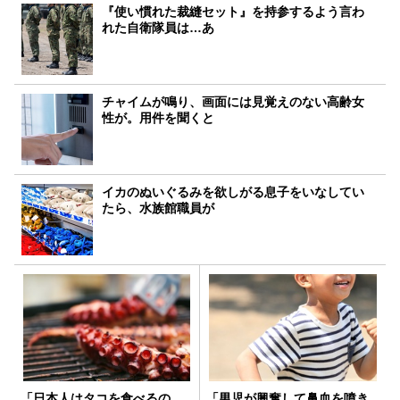
『使い慣れた裁縫セット』を持参するよう言わ
れた自衛隊員は…あ
チャイムが鳴り、画面には見覚えのない高齢女
性が。用件を聞くと
イカのぬいぐるみを欲しがる息子をいなしてい
たら、水族館職員が
「日本人はタコを食べるの
「男児が興奮して鼻血を噴き