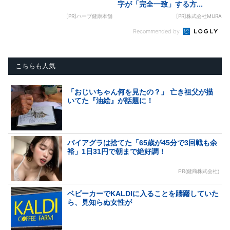
字が「完全一致」する方...
[PR]ハーブ健康本舗
[PR]株式会社MURA
Recommended by
こちらも人気
「おじいちゃん何を見たの？」 亡き祖父が描
いてた『油絵』が話題に！
バイアグラは捨てた「65歳が45分で3回戦も余
裕」1日31円で朝まで絶好調！
PR(健商株式会社)
ベビーカーでKALDIに入ることを躊躇していた
ら、見知らぬ女性が