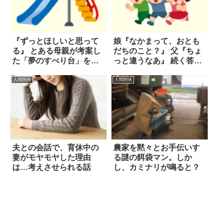
『ずっとほしいと思って
娘『なかまって、おとも
る』 とある母親が考案し
だちのこと？』 父『ちょ
た「夢のすべり台」をご
っと違うなあ』 続く答え
覧ください！
が深かった！
人間関係
人間関係
夫との会話で、育休中の
農家を黙々とお手伝いす
妻がモヤモヤした理由
る謎の餌袋マン。しか
は…考えさせられる話
し、カミナリが鳴ると？