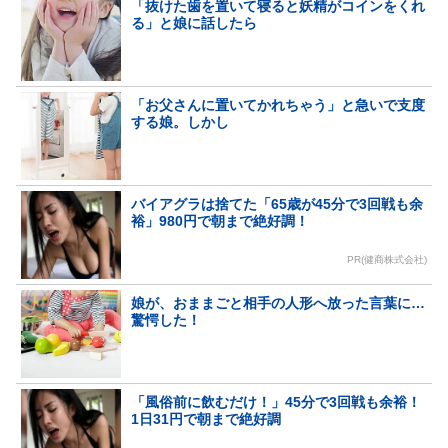
「抜けた歯を置いて寝ると妖精がコインをくれ
る」と娘に話したら
「お父さんに置いてかれちゃう」と急いで支度
する娘。しかし
バイアグラは捨てた「65歳が45分で3回戦も余
裕」980円で朝まで絶好調！
PR(健商株式会社)
娘が、おままごと相手の人形へ放った言葉に…
驚愕した！
「風俗前に飲むだけ！」45分で3回戦も余裕！
1日31円で朝まで絶好調