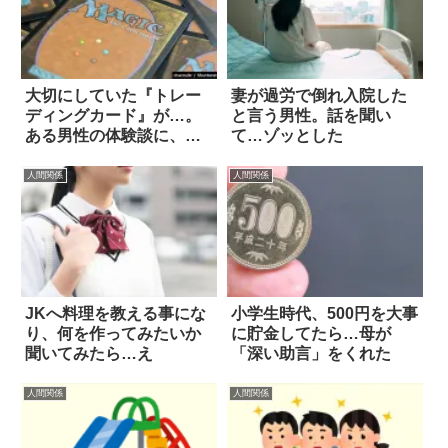
大切にしていた『トレー
妻が過労で倒れ入院した
ディングカード』が…。
と言う男性。話を聞い
ある男性の体験談に、絶
て…ゾッとした
句
人間関係
人間関係
JKへ料理を教える事にな
小学生時代、500円を大事
り、何を作ってみたいか
に貯金してたら…母が
聞いてみたら…え
「深い助言」をくれた
人間関係
人間関係