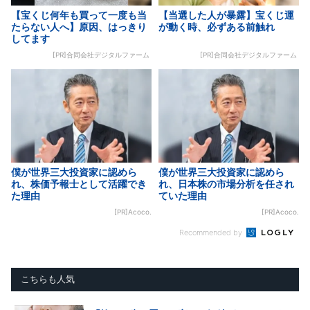
【宝くじ何年も買って一度も当
【当選した人が暴露】宝くじ運
たらない人へ】原因、はっきり
が動く時、必ずある前触れ
してます
[PR]合同会社デジタルファーム
[PR]合同会社デジタルファーム
僕が世界三大投資家に認めら
僕が世界三大投資家に認めら
れ、株価予報士として活躍でき
れ、日本株の市場分析を任され
た理由
ていた理由
[PR]Acoco.
[PR]Acoco.
Recommended by
こちらも人気