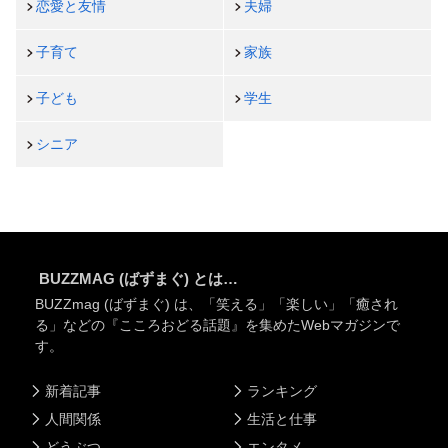
恋愛と友情
夫婦
子育て
家族
子ども
学生
シニア
BUZZMAG (ばずまぐ) とは…
BUZZmag (ばずまぐ) は、「笑える」「楽しい」「癒され
る」などの『こころおどる話題』を集めたWebマガジンで
す。
新着記事
ランキング
人間関係
生活と仕事
どうぶつ
エンタメ