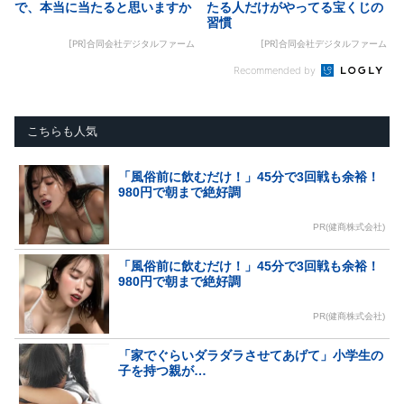
で、本当に当たると思いますか
たる人だけがやってる宝くじの
習慣
[PR]合同会社デジタルファーム
[PR]合同会社デジタルファーム
Recommended by
こちらも人気
「風俗前に飲むだけ！」45分で3回戦も余裕！
980円で朝まで絶好調
PR(健商株式会社)
「風俗前に飲むだけ！」45分で3回戦も余裕！
980円で朝まで絶好調
PR(健商株式会社)
「家でぐらいダラダラさせてあげて」小学生の
子を持つ親が…