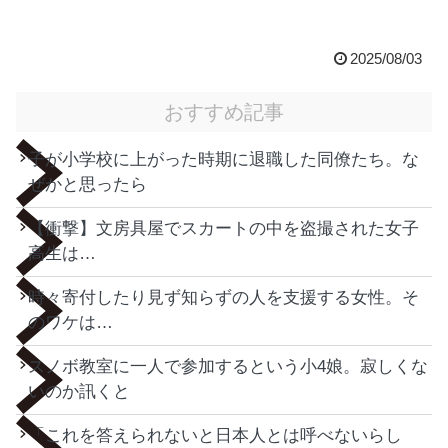
2025/08/03
おすすめ記事
子が小学校に上がった時期に退職した同僚たち。な
ぜかと思ったら
【衝撃】文房具屋でスカートの中を盗撮された女子
高生は…
時々寄付したり見ず知らずの人を支援する女性。そ
のワケは…
スノボ教室に一人で参加するという小4娘。寂しくな
いのか訊くと
「これを答えられないと日本人とは呼べないらし