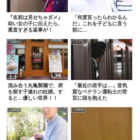
『名前は見せちゃダメ』
「何度言ったらわかるん
幼い女の子に伝えたら、
だ」これを子どもに言う
素直すぎる返事が！
前に…
人間関係
シニア
混み合う丸亀製麺で、席
「最近の若手は…」昔気
を探す子連れの妊婦。す
質なベテラン運転士の苦
ると…優しい世界！！
言に頭を抱えた
人間関係
人間関係