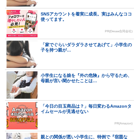
SNSアカウントを着実に成長。実はみんなココ
使ってます。
PR(Dreaw合同会社)
「家でぐらいダラダラさせてあげて」小学生の
子を持つ親が…
小学生になる娘を『外の危険』から守るため、
母親が言い聞かせたことは…
「今日の目玉商品は？」毎日変わるAmazonタ
イムセールが見逃せない
PR(Amazon)
親との関係が悪い小学生に、特例で『宿題な