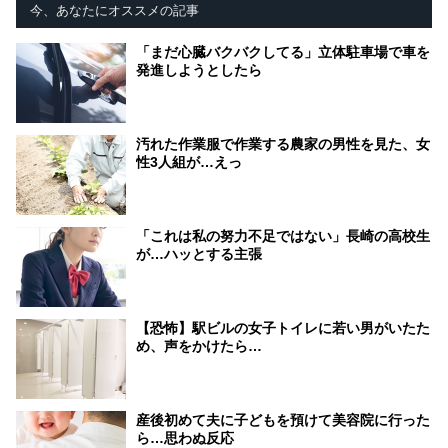
今、あなたにオススメの記事
「まだ心臓バクバクしてる」立体駐車場で車を
発進しようとしたら
汚れた作業服で作業する農家の男性を見た、女
性3人組が…えっ
「これは私の努力不足ではない」長崎の高校生
が…ハッとする主張
【恐怖】駅ビルの女子トイレに若い男がいたた
め、声をかけたら…
産後初めて夫に子どもを預けて美容院に行った
ら…思わぬ反応