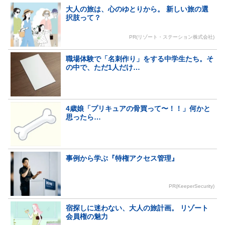
大人の旅は、心のゆとりから。 新しい旅の選
択肢って？
PR(リゾート・ステーション株式会社)
職場体験で「名刺作り」をする中学生たち。そ
の中で、ただ1人だけ…
4歳娘「プリキュアの骨買って〜！！」何かと
思ったら…
事例から学ぶ『特権アクセス管理』
PR(KeeperSecurity)
宿探しに迷わない、大人の旅計画。 リゾート
会員権の魅力