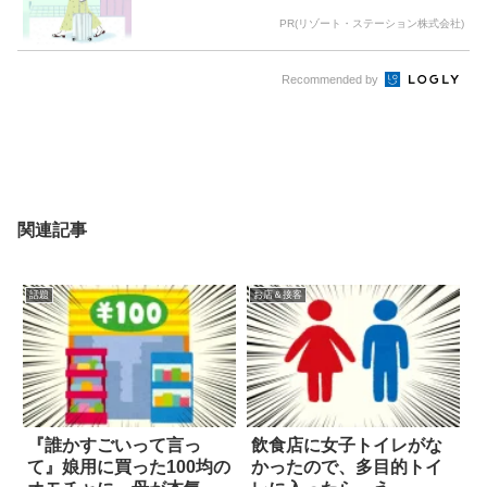
PR(リゾート・ステーション株式会社)
Recommended by
関連記事
話題
お店＆接客
『誰かすごいって言っ
飲食店に女子トイレがな
て』娘用に買った100均の
かったので、多目的トイ