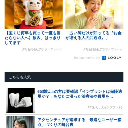
【宝くじ何年も買って一度も当
「占い師だけが知ってる〝お金
たらない人へ】原因、はっきり
が増える人の共通点〟」
してます
[PR]合同会社デジタルファーム
[PR]合同会社デジタルファーム
Recommended by
こちらも人気
65歳以上の方は要確認「インプラントは保険適
用か？」あなたに沿った治療法や費用を...
PR(あんしんインプラント)
アクセンチュアが追求する「最適なユーザー接
点」づくりの舞台裏