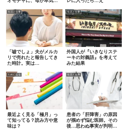
オモチャに、母が本気を
レに入ったら…え
出した結果！！
生活と仕事
生活と仕事
「嘘でしょ」夫がメルカ
外国人が『いきなりステ
リで売れたと報告してき
ーキの対義語』を考えて
た時計。実は…
みた結果
ためになる
生活と仕事
最近よく見る「極月」っ
患者の「肝障害」の原因
て知ってる？読み方や意
が掴めず悩む医師。その
味は？
後…思わぬ事実が判明し