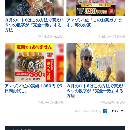
８月のロト6はこの方法で買え!!
アマゾン1位「このお茶ガチで
６つの数字が『完全一致』する
す」噂のお茶
方法
[PR]株式会社MURA
[PR]ハーブ健康本舗
アマゾン1位の実績！380円で5
８月のロト6はこの方法で買え!!
日間お試し。
６つの数字が『完全一致』する
方法
[PR]ハーブ健康本舗
[PR]株式会社MURA
Recommended by