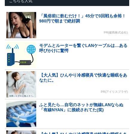
こちらも人気
「風俗前に飲むだけ！」45分で3回戦も余裕！
980円で朝まで絶好調
PR(健商株式会社)
モデムとルーターを繋ぐLANケーブルは…ある
呼びかけに驚愕
【大人気】ひんやり冷感寝具で快適な睡眠をあ
なたに。
PR(アイリスプラザ)
ふと見たら…自宅のネットが無線LANならぬ
「有線NYAN」に接続されてた(笑)