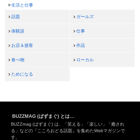
生活と仕事
話題
ガールズ
体験談
仕事
お店＆接客
作品
食べ物
ローカル
ためになる
BUZZMAG (ばずまぐ) とは…
BUZZmag (ばずまぐ) は、「笑える」「楽しい」「癒され
る」などの『こころおどる話題』を集めたWebマガジンで
す。