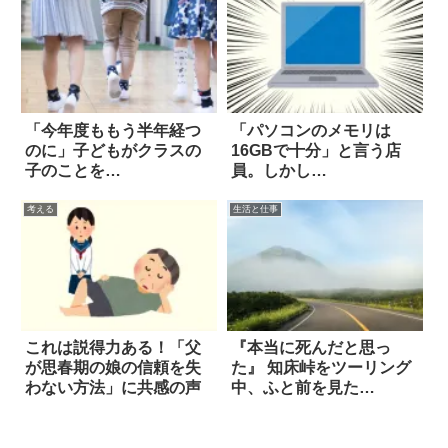
「今年度ももう半年経つ
「パソコンのメモリは
のに」子どもがクラスの
16GBで十分」と言う店
子のことを…
員。しかし…
考える
生活と仕事
これは説得力ある！「父
『本当に死んだと思っ
が思春期の娘の信頼を失
た』 知床峠をツーリング
わない方法」に共感の声
中、ふと前を見た
ら…！！