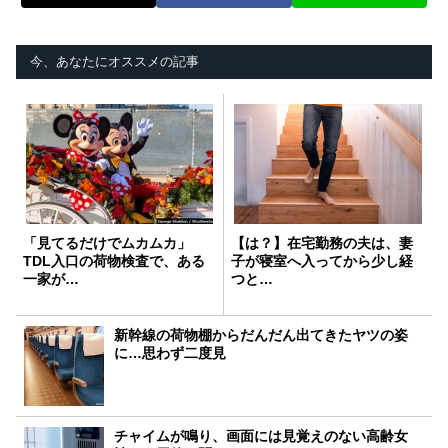
今、あなたにオススメの記事
「見てるだけでムカムカ」
【は？】在宅勤務の夫は、妻
TDL入口の荷物検査で、ある
子が寝室へ入ってから少し経
一家が…
つと…
新幹線の荷物棚からだんだん出てきたヤツの姿
に…思わず二度見
チャイムが鳴り、画面には見覚えのない高齢女