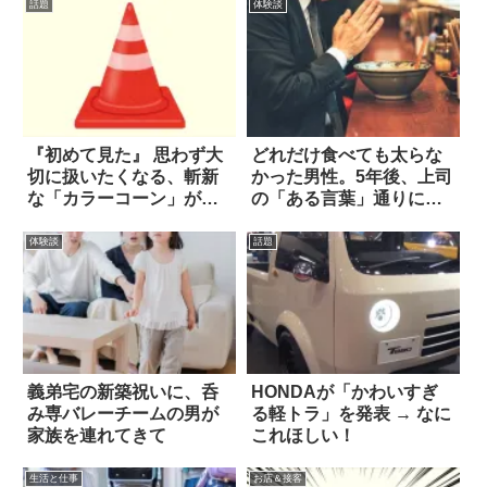
話題
体験談
『初めて見た』 思わず大
どれだけ食べても太らな
切に扱いたくなる、斬新
かった男性。5年後、上司
な「カラーコーン」が話
の「ある言葉」通りに…
題に！
体験談
話題
義弟宅の新築祝いに、呑
HONDAが「かわいすぎ
み専バレーチームの男が
る軽トラ」を発表 → なに
家族を連れてきて
これほしい！
生活と仕事
お店＆接客