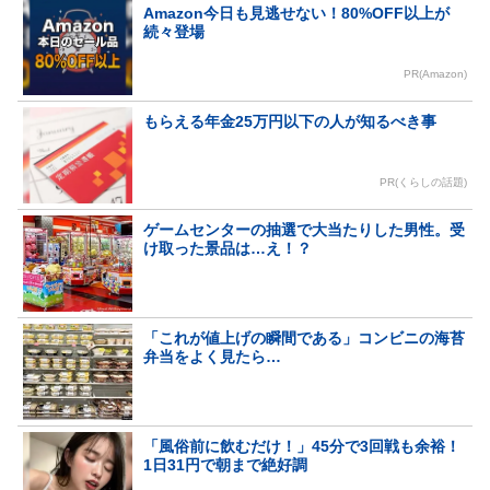
Amazon今日も見逃せない！80%OFF以上が
続々登場
PR(Amazon)
もらえる年金25万円以下の人が知るべき事
PR(くらしの話題)
ゲームセンターの抽選で大当たりした男性。受
け取った景品は…え！？
「これが値上げの瞬間である」コンビニの海苔
弁当をよく見たら…
「風俗前に飲むだけ！」45分で3回戦も余裕！
1日31円で朝まで絶好調