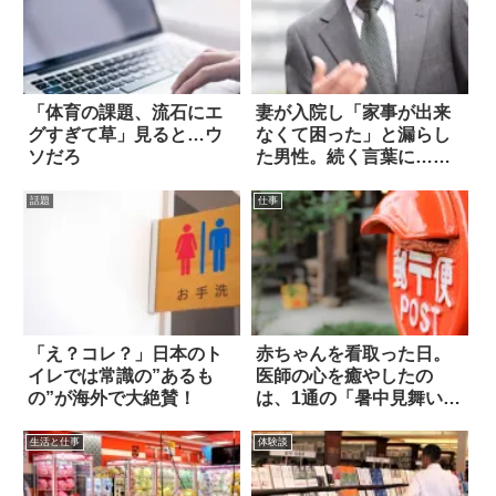
「体育の課題、流石にエ
妻が入院し「家事が出来
グすぎて草」見ると…ウ
なくて困った」と漏らし
ソだろ
た男性。続く言葉に…絶
句
話題
仕事
「え？コレ？」日本のト
赤ちゃんを看取った日。
イレでは常識の”あるも
医師の心を癒やしたの
の”が海外で大絶賛！
は、1通の「暑中見舞い」
だった
生活と仕事
体験談