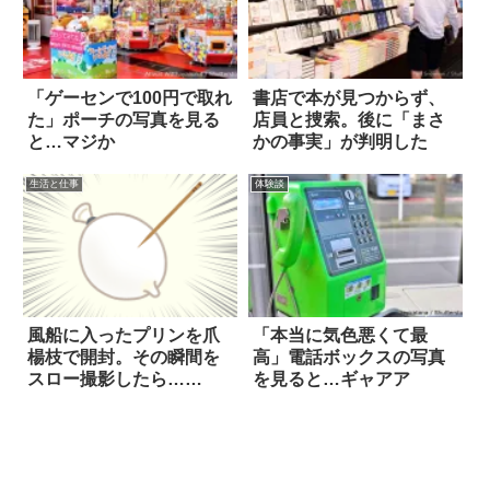
「ゲーセンで100円で取れ
書店で本が見つからず、
た」ポーチの写真を見る
店員と捜索。後に「まさ
と…マジか
かの事実」が判明した
生活と仕事
体験談
風船に入ったプリンを爪
「本当に気色悪くて最
楊枝で開封。その瞬間を
高」電話ボックスの写真
スロー撮影したら…
を見ると…ギャアア
え！？