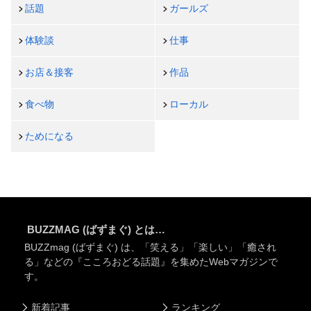
話題
ガールズ
体験談
仕事
お店＆接客
作品
食べ物
ローカル
ためになる
BUZZMAG (ばずまぐ) とは…
BUZZmag (ばずまぐ) は、「笑える」「楽しい」「癒され
る」などの『こころおどる話題』を集めたWebマガジンで
す。
新着記事
ランキング