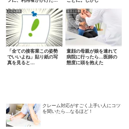
フに、利用者がかけた言
ことに。しかし
葉は？
お店＆接客
生活と仕事
「全ての接客業この姿勢
童顔の母親が娘を連れて
でいいよね」貼り紙の写
病院に行ったら…医師の
真を見ると…
態度に頭を抱えた
クレーム対応がすごく上手い人にコツ
を聞いたら…なるほど！