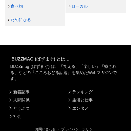
食べ物
ローカル
ためになる
BUZZMAG (ばずまぐ) とは…
BUZZmag (ばずまぐ) は、「笑える」「楽しい」「癒され
る」などの『こころおどる話題』を集めたWebマガジンで
す。
新着記事
ランキング
人間関係
生活と仕事
どうぶつ
エンタメ
社会
お問い合わせ
・
プライバシーポリシー