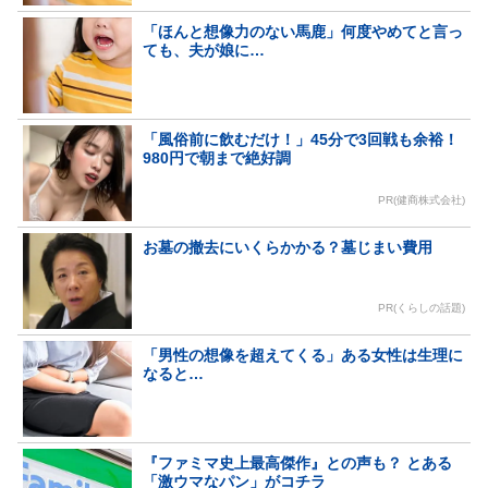
「ほんと想像力のない馬鹿」何度やめてと言っ
ても、夫が娘に…
「風俗前に飲むだけ！」45分で3回戦も余裕！
980円で朝まで絶好調
PR(健商株式会社)
お墓の撤去にいくらかかる？墓じまい費用
PR(くらしの話題)
「男性の想像を超えてくる」ある女性は生理に
なると…
『ファミマ史上最高傑作』との声も？ とある
「激ウマなパン」がコチラ