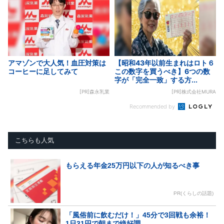
アマゾンで大人気！血圧対策は
【昭和43年以前生まれはロト６
コーヒーに足してみて
この数字を買うべき】6つの数
字が「完全一致」する方...
[PR]森永乳業
[PR]株式会社MURA
Recommended by
こちらも人気
もらえる年金25万円以下の人が知るべき事
PR(くらしの話題)
「風俗前に飲むだけ！」45分で3回戦も余裕！
1日31円で朝まで絶好調