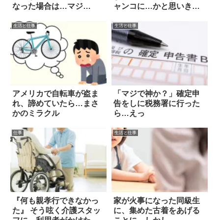
なった場合は…マジ
ャンコに…かと思いき
か！！
や！？
生活と仕事
生活と仕事
アメリカで自転車が盗ま
「マジで神か？」確定申
れ、諦めていたら…まさ
告をしに税務署に行った
かのミラクル
ら…えっ
仕事
生活と仕事
『何も親孝行できなかっ
家が火事になった同級生
た』 そう呟く介護スタッ
に、集めた古着をあげる