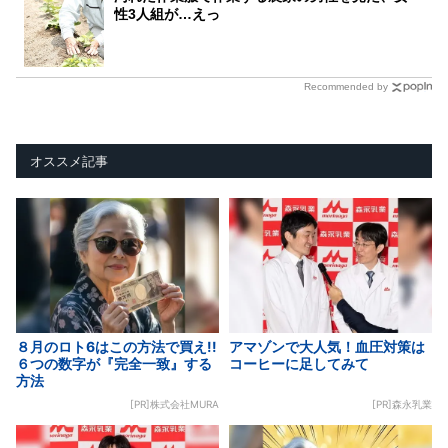
性3人組が…えっ
Recommended by
オススメ記事
８月のロト6はこの方法で買え!!
アマゾンで大人気！血圧対策は
６つの数字が『完全一致』する
コーヒーに足してみて
方法
[PR]株式会社MURA
[PR]森永乳業