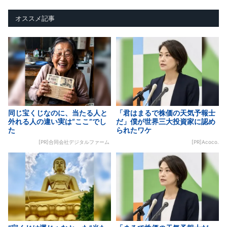
オススメ記事
同じ宝くじなのに、当たる人と
「君はまるで株価の天気予報士
外れる人の違い実は“ここ”でし
だ」僕が世界三大投資家に認め
た
られたワケ
[PR]合同会社デジタルファーム
[PR]Acoco.