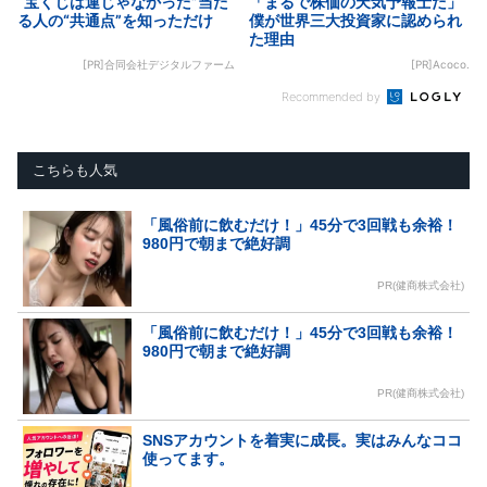
“宝くじは運じゃなかった”当た
「まるで株価の天気予報士だ」
る人の“共通点”を知っただけ
僕が世界三大投資家に認められ
た理由
[PR]合同会社デジタルファーム
[PR]Acoco.
Recommended by
こちらも人気
「風俗前に飲むだけ！」45分で3回戦も余裕！
980円で朝まで絶好調
PR(健商株式会社)
「風俗前に飲むだけ！」45分で3回戦も余裕！
980円で朝まで絶好調
PR(健商株式会社)
SNSアカウントを着実に成長。実はみんなココ
使ってます。