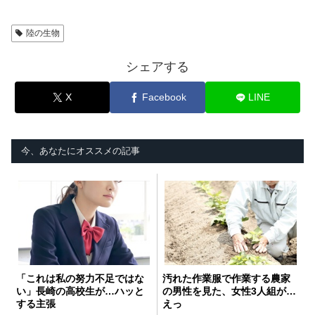
陸の生物
シェアする
X
Facebook
LINE
今、あなたにオススメの記事
「これは私の努力不足ではな
汚れた作業服で作業する農家
い」長崎の高校生が…ハッと
の男性を見た、女性3人組が…
する主張
えっ