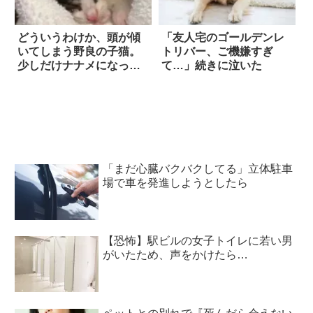
どういうわけか、頭が傾
「友人宅のゴールデンレ
いてしまう野良の子猫。
トリバー、ご機嫌すぎ
少しだけナナメになった
て…」続きに泣いた
彼女の世界は…それで
も、キラキラと輝いてい
た！
「まだ心臓バクバクしてる」立体駐車
場で車を発進しようとしたら
【恐怖】駅ビルの女子トイレに若い男
がいたため、声をかけたら…