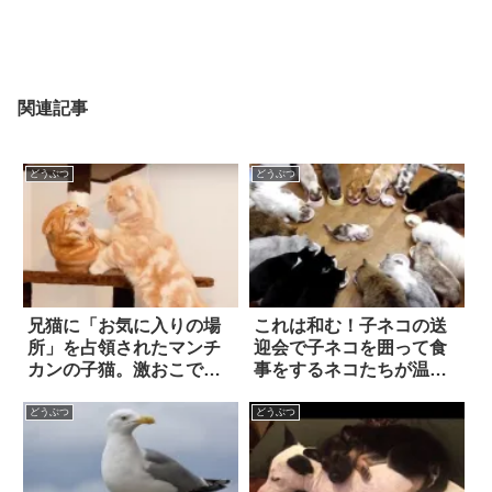
関連記事
どうぶつ
どうぶつ
兄猫に「お気に入りの場
これは和む！子ネコの送
所」を占領されたマンチ
迎会で子ネコを囲って食
カンの子猫。激おこで、
事をするネコたちが温か
戦いを挑んだ結果…！？
い
どうぶつ
どうぶつ