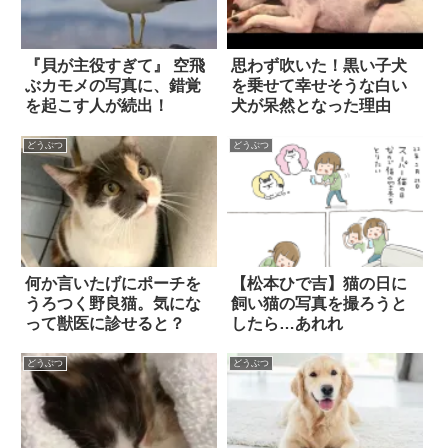
『貝が主役すぎて』 空飛
思わず吹いた！黒い子犬
ぶカモメの写真に、錯覚
を乗せて幸せそうな白い
を起こす人が続出！
犬が呆然となった理由
どうぶつ
どうぶつ
何か言いたげにポーチを
【松本ひで吉】猫の日に
うろつく野良猫。気にな
飼い猫の写真を撮ろうと
って獣医に診せると？
したら…あれれ
どうぶつ
どうぶつ