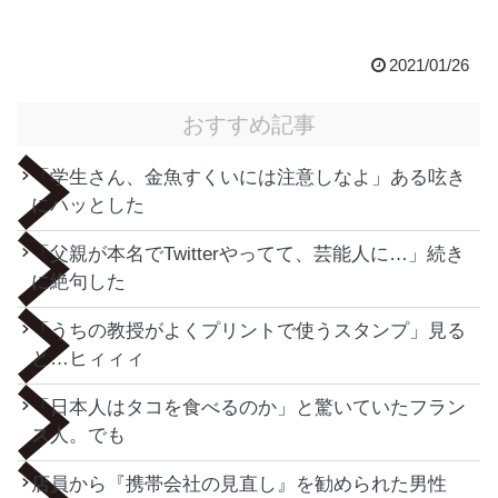
2021/01/26
おすすめ記事
「学生さん、金魚すくいには注意しなよ」ある呟き
にハッとした
「父親が本名でTwitterやってて、芸能人に…」続き
に絶句した
「うちの教授がよくプリントで使うスタンプ」見る
と…ヒィィィ
「日本人はタコを食べるのか」と驚いていたフラン
ス人。でも
店員から『携帯会社の見直し』を勧められた男性