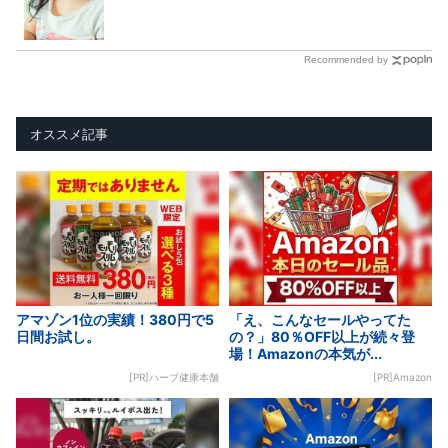
Recommended by
オススメ記事
アマゾン1位の実績！380円で5
「え、こんなセールやってた
日間お試し。
の？」80％OFF以上が続々登
場！Amazonの本気が...
[PR]ハーブ健康本舗
[PR]Amazon