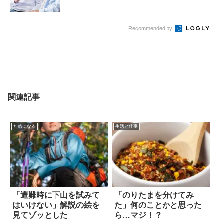
Recommended by
関連記事
ためになる
生活と仕事
「遭難時に下山を試みて
「のりたまを分けてみ
はいけない」解説の絵を
た」何のことかと思った
見てゾッとした
ら…マジ！？