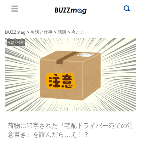
BUZZmag
>
生活と仕事
>
話題
> 今ここ
生活と仕事
荷物に印字された『宅配ドライバー宛ての注
意書き』を読んだら…え！？