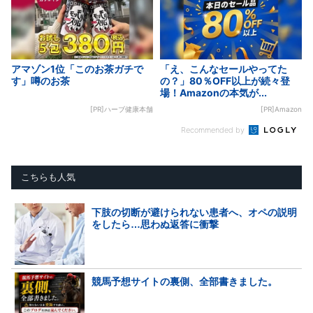
アマゾン1位「このお茶ガチで
「え、こんなセールやってた
す」噂のお茶
の？」80％OFF以上が続々登
場！Amazonの本気が...
[PR]ハーブ健康本舗
[PR]Amazon
Recommended by
こちらも人気
下肢の切断が避けられない患者へ、オペの説明
をしたら…思わぬ返答に衝撃
競馬予想サイトの裏側、全部書きました。