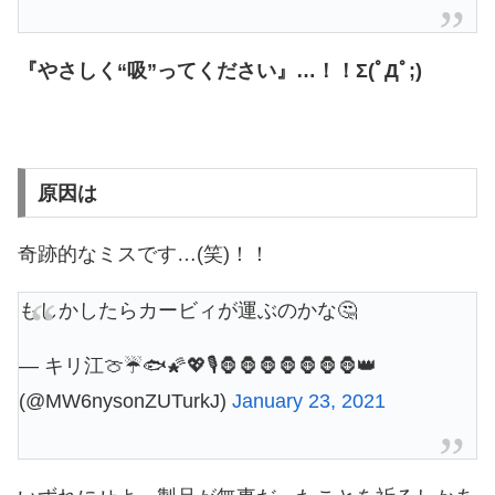
『やさしく“吸”ってください』…！！Σ(ﾟДﾟ;)
原因は
奇跡的なミスです…(笑)！！
もしかしたらカービィが運ぶのかな🤔
— キリ江🍈☔🐟🌠💖🎙🦍🦍🦍🦍🦍🦍🦍👑
(@MW6nysonZUTurkJ)
January 23, 2021