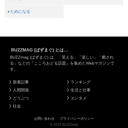
ためになる
BUZZMAG (ばずまぐ) とは…
BUZZmag (ばずまぐ) は、「笑える」「楽しい」「癒され
る」などの『こころおどる話題』を集めたWebマガジンで
す。
新着記事
ランキング
人間関係
生活と仕事
どうぶつ
エンタメ
社会
お問い合わせ
・
プライバシーポリシー
©
2022
BUZZmag