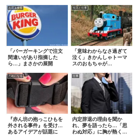
お店＆接客
生活と仕事
「バーガーキングで注文
「意味わからなさ過ぎて
間違いがあり指摘した
泣く」きかんしゃトーマ
ら…」まさかの展開
スのおもちゃが…
ためになる
仕事
『赤ん坊の抱っこひもを
内定辞退の理由を聞か
外される事件』を受け…
れ、夢を語ったら…「思
あるアイデアが話題に
わぬ対応」に胸が熱くな
った