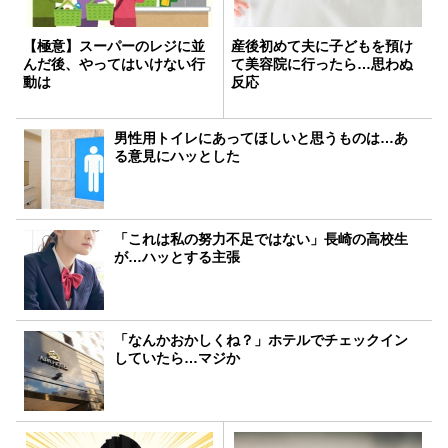
【極意】スーパーのレジに並
産後初めて夫に子どもを預け
んだ後、やってはいけない行
て美容院に行ったら…思わぬ
動は
反応
男性用トイレにあってほしいと思うものは…あ
る意見にハッとした
「これは私の努力不足ではない」長崎の高校生
が…ハッとする主張
「なんかおかしくね？」ホテルでチェックイン
していたら…マジか