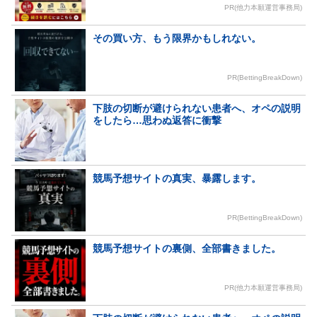
PR(他力本願運営事務局)
その買い方、もう限界かもしれない。
PR(BettingBreakDown)
下肢の切断が避けられない患者へ、オペの説明
をしたら…思わぬ返答に衝撃
競馬予想サイトの真実、暴露します。
PR(BettingBreakDown)
競馬予想サイトの裏側、全部書きました。
PR(他力本願運営事務局)