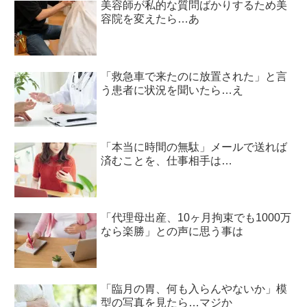
美容師が私的な質問ばかりするため美
容院を変えたら…あ
「救急車で来たのに放置された」と言
う患者に状況を聞いたら…え
「本当に時間の無駄」メールで送れば
済むことを、仕事相手は…
「代理母出産、10ヶ月拘束でも1000万
なら楽勝」との声に思う事は
「臨月の胃、何も入らんやないか」模
型の写真を見たら…マジか