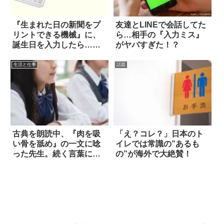
『生まれた日の新聞をプ
友達とLINEで会話してた
リントできる機械』に、
ら…相手の『入力ミス』
誕生日を入力したら…
がヤバすぎた！？
え！
生活と仕事
話題
古典を朗読中、『肉を吸
「え？コレ？」日本のト
い骨を舐め』の一文に唸
イレでは常識の”あるも
った先生。続く言葉に衝
の”が海外で大絶賛！
撃