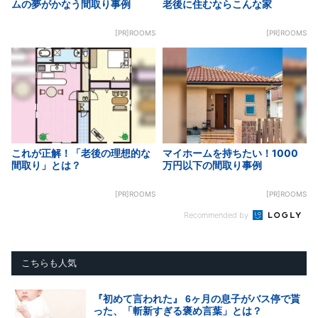
ムの夢がかなう間取り事例
老後に住むならこんな家
[PR]ROOMS
[PR]ROOMS
これが正解！「老後の理想的な
マイホームを持ちたい！1000
間取り」とは？
万円以下の間取り事例
[PR]ROOMS
[PR]ROOMS
Recommended by
こちらも人気
『初めて言われた』 6ヶ月の息子がバス停で貰
った、「斬新すぎる褒め言葉」とは？