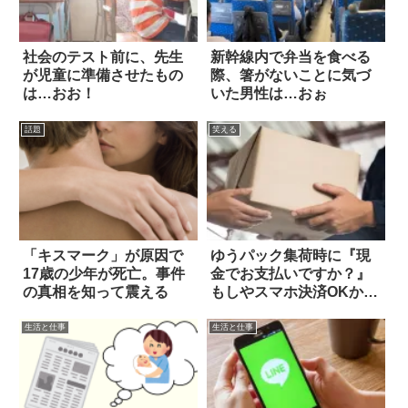
社会のテスト前に、先生
新幹線内で弁当を食べる
が児童に準備させたもの
際、箸がないことに気づ
は…おお！
いた男性は…おぉ
話題
笑える
「キスマーク」が原因で
ゆうパック集荷時に『現
17歳の少年が死亡。事件
金でお支払いですか？』
の真相を知って震える
もしやスマホ決済OKか、
と思ったら！
生活と仕事
生活と仕事