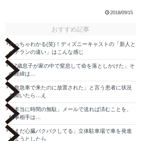
2018/09/15
おすすめ記事
めっちゃわかる(笑)！ディズニーキャストの「新人と
ベテランの違い」はこんな感じ
「7歳息子が家の中で窒息して命を落としかけた」そ
の経緯は…
「救急車で来たのに放置された」と言う患者に状況
を聞いたら…え
「本当に時間の無駄」メールで送れば済むことを、
仕事相手は…
「まだ心臓バクバクしてる」立体駐車場で車を発進
しようとしたら