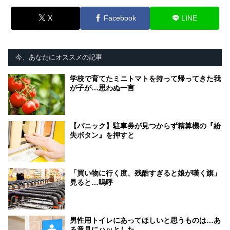
X
Facebook
LINE
今、あなたにオススメの記事
学校で育てたミニトマトを持って帰ってきた我
が子が…思わぬ一言
【パニック】駐車券が見つからず精算機の『紛
失ボタン』を押すと
「買い物に行く度、残酷すぎると娘が嘆く旗」
見ると…嗚呼
男性用トイレにあってほしいと思うものは…あ
る意見にハッとした