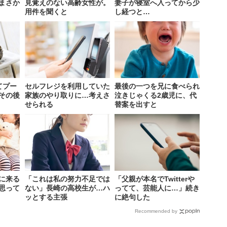
まさか
見覚えのない高齢女性が。
妻子が寝室へ入ってから少
用件を聞くと
し経つと…
てプー
セルフレジを利用していた
最後の一つを兄に食べられ
その後
家族のやり取りに…考えさ
泣きじゃくる2歳児に、代
せられる
替案を出すと
に来る
「これは私の努力不足では
「父親が本名でTwitterや
思って
ない」長崎の高校生が…ハ
ってて、芸能人に…」続き
ッとする主張
に絶句した
Recommended by