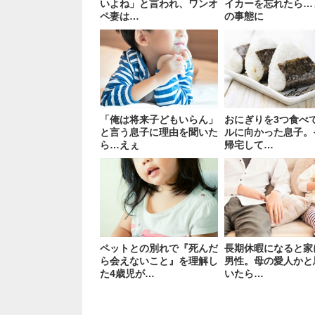
いよね」と言われ、ワンオ
イカーを忘れたら…
ペ妻は…
の事態に
「俺は将来子どもいらん」
おにぎりを3つ食べ
と言う息子に理由を聞いた
ルに向かった息子。
ら…えぇ
帰宅して…
ペットとの別れで『死んだ
長期休暇になると家
ら会えないこと』を理解し
男性。母の愛人かと
た4歳児が…
いたら…