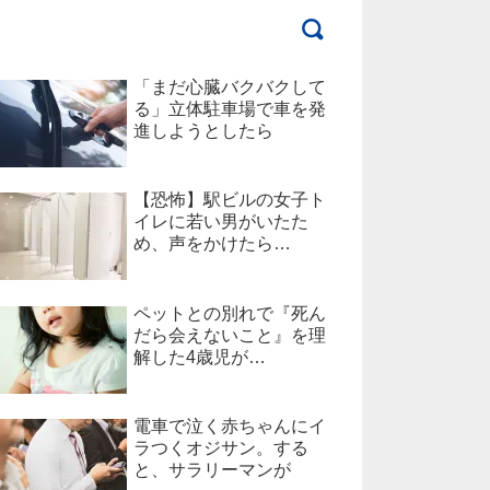
「まだ心臓バクバクして
る」立体駐車場で車を発
進しようとしたら
【恐怖】駅ビルの女子ト
イレに若い男がいたた
め、声をかけたら…
ペットとの別れで『死ん
だら会えないこと』を理
解した4歳児が…
電車で泣く赤ちゃんにイ
ラつくオジサン。する
と、サラリーマンが