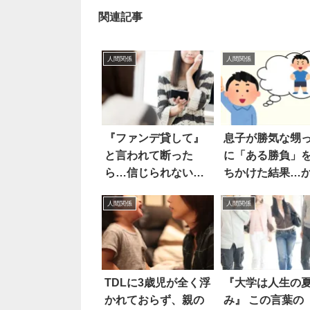
関連記事
人間関係
人間関係
『ファンデ貸して』
息子が勝気な甥
と言われて断った
に「ある勝負」
ら…信じられない結
ちかけた結果…
末に唖然！
賢すぎる！！
人間関係
人間関係
TDLに3歳児が全く浮
『大学は人生の
かれておらず、親の
み』 この言葉の