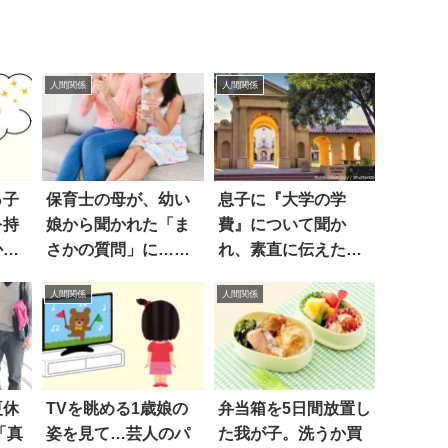
人間関係
人間関係
っ子
保育士の母が、幼い
息子に『大学の学
を持
娘から聞かれた「ま
費』について聞か
か、
さかの質問」に…ホ
れ、素直に伝えた
ッコリ！！
ら…
人間関係
人間関係
夏休
TVを眺める1歳娘の
弁当箱を5日間放置し
「真
姿を見て…芸人のパ
た我が子。洗うか買