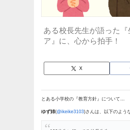
ある校長先生が語った『
ア』に、心から拍手！
X
とある小学校の『教育方針』について…
ゆず姉
(
@ikeike3103
)さんは、以下のよう