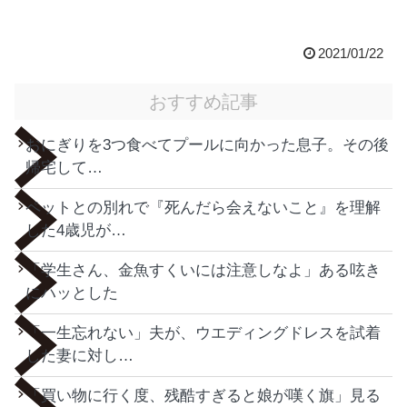
2021/01/22
おすすめ記事
おにぎりを3つ食べてプールに向かった息子。その後
帰宅して…
ペットとの別れで『死んだら会えないこと』を理解
した4歳児が…
「学生さん、金魚すくいには注意しなよ」ある呟き
にハッとした
「一生忘れない」夫が、ウエディングドレスを試着
した妻に対し…
「買い物に行く度、残酷すぎると娘が嘆く旗」見る