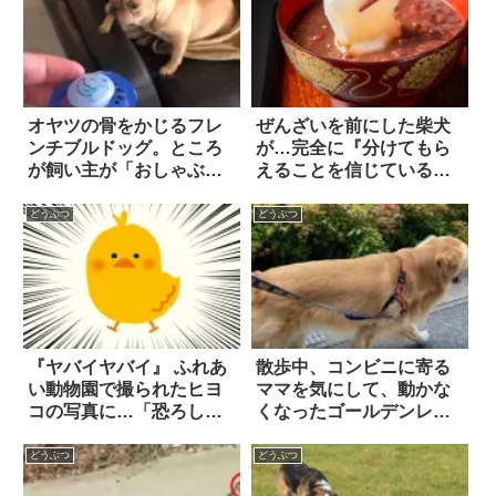
オヤツの骨をかじるフレ
ぜんざいを前にした柴犬
ンチブルドッグ。ところ
が…完全に『分けてもら
が飼い主が「おしゃぶ
えることを信じている眼
り」を見せた途端に、表
差し』で、コッチを見つ
情が変わって…？！
めている！？
どうぶつ
どうぶつ
『ヤバイヤバイ』 ふれあ
散歩中、コンビニに寄る
い動物園で撮られたヒヨ
ママを気にして、動かな
コの写真に…「恐ろしい
くなったゴールデンレト
もの」が写っている！？
リバー。パパが頑張る
も…
どうぶつ
どうぶつ