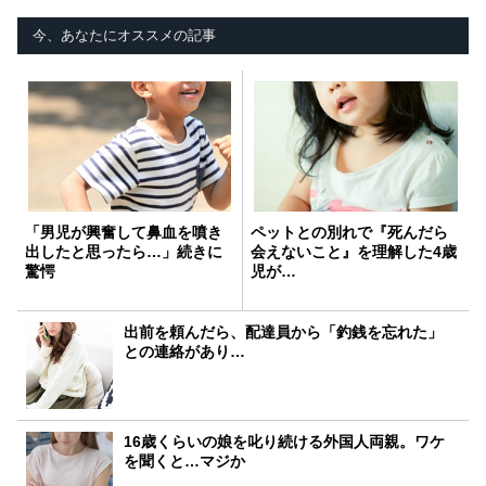
今、あなたにオススメの記事
「男児が興奮して鼻血を噴き
ペットとの別れで『死んだら
出したと思ったら…」続きに
会えないこと』を理解した4歳
驚愕
児が…
出前を頼んだら、配達員から「釣銭を忘れた」
との連絡があり…
16歳くらいの娘を叱り続ける外国人両親。ワケ
を聞くと…マジか