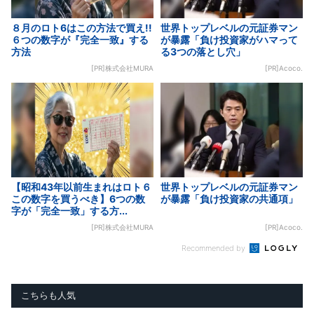
８月のロト6はこの方法で買え!!
世界トップレベルの元証券マン
６つの数字が『完全一致』する
が暴露「負け投資家がハマって
方法
る3つの落とし穴」
[PR]株式会社MURA
[PR]Acoco.
【昭和43年以前生まれはロト６
世界トップレベルの元証券マン
この数字を買うべき】6つの数
が暴露「負け投資家の共通項」
字が「完全一致」する方...
[PR]株式会社MURA
[PR]Acoco.
Recommended by
こちらも人気