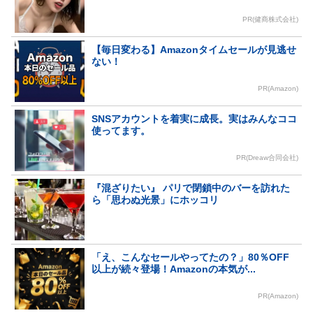
PR(健商株式会社)
【毎日変わる】Amazonタイムセールが見逃せ
ない！
PR(Amazon)
SNSアカウントを着実に成長。実はみんなココ
使ってます。
PR(Dreaw合同会社)
『混ざりたい』 パリで閉鎖中のバーを訪れた
ら「思わぬ光景」にホッコリ
「え、こんなセールやってたの？」80％OFF
以上が続々登場！Amazonの本気が...
PR(Amazon)