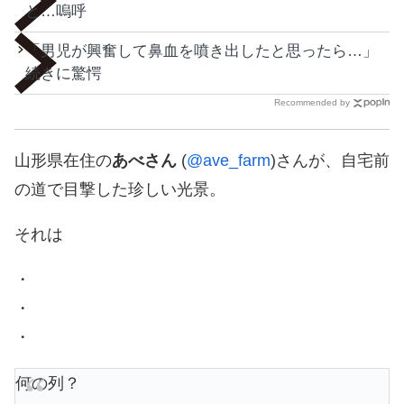
と…嗚呼
「男児が興奮して鼻血を噴き出したと思ったら…」
続きに驚愕
Recommended by
山形県在住の
あべさん
(
@ave_farm
)さんが、自宅前
の道で目撃した珍しい光景。
それは
・
・
・
何の列？