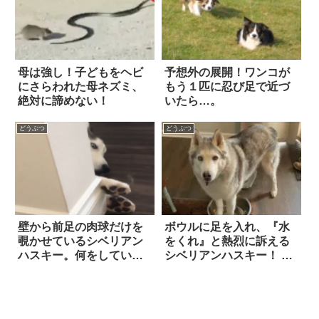
母は強し！子どもをヘビ
予想外の展開！ワンコが
にさらわれた母ネズミ、
もう１匹に忍び足で近づ
絶対に諦めない！
いたら…。
どうぶつ
どうぶつ
壁から前足の肉球だけを
ボウルに足を入れ、『水
覗かせているシベリアン
をくれ』と熱烈に訴える
ハスキー。何をしている
シベリアンハスキー！ 飼
のかと、近づくと…！
い主が準備を始めるも、
待ちきれない様子
で…！？