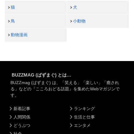
猫
犬
鳥
小動物
動物漫画
BUZZMAG (ばずまぐ) とは…
BUZZmag (ばずまぐ) は、「笑える」「楽しい」「癒され
る」などの『こころおどる話題』を集めたWebマガジンで
す。
新着記事
ランキング
人間関係
生活と仕事
どうぶつ
エンタメ
社会