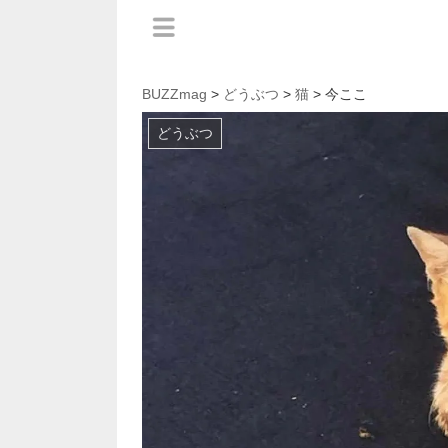
BUZZmag
>
どうぶつ
>
猫
> 今ここ
どうぶつ