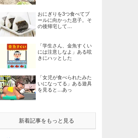
おにぎりを3つ食べてプ
ールに向かった息子。そ
の後帰宅して…
「学生さん、金魚すくい
には注意しなよ」ある呟
きにハッとした
「女児が食べられたみた
いになってる」ある遊具
を見ると…あっ
新着記事をもっと見る