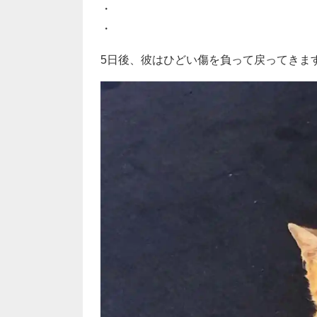
・
・
5日後、彼はひどい傷を負って戻ってきま