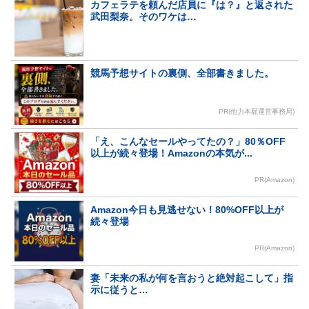
カフェラテを頼んだ店員に『は？』と返された
武田梨奈。そのワケは…
競馬予想サイトの裏側、全部書きました。
PR(他力本願運営事務局)
「え、こんなセールやってたの？」80％OFF
以上が続々登場！Amazonの本気が...
PR(Amazon)
Amazon今日も見逃せない！80%OFF以上が
続々登場
PR(Amazon)
妻「未来の私が何を言おうと絶対起こして」指
示に従うと…