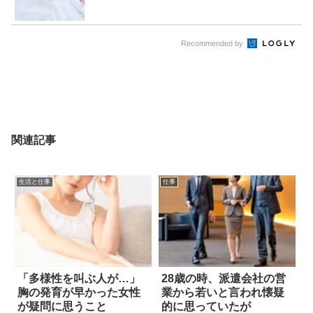
Recommended by
関連記事
生活と仕事
仕事
「多様性を叫ぶ人が…」
28歳の時、派遣会社の営
胸の発育が早かった女性
業から若いと言われ懐疑
が疑問に思うこと
的に思っていたが