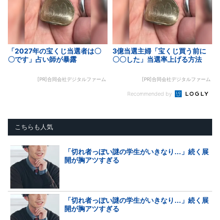
「2027年の宝くじ当選者は〇
3億当選主婦「宝くじ買う前に
〇です」占い師が暴露
〇〇した」当選率上げる方法
[PR]合同会社デジタルファーム
[PR]合同会社デジタルファーム
Recommended by
こちらも人気
「切れ者っぽい謎の学生がいきなり…」続く展
開が胸アツすぎる
「切れ者っぽい謎の学生がいきなり…」続く展
開が胸アツすぎる