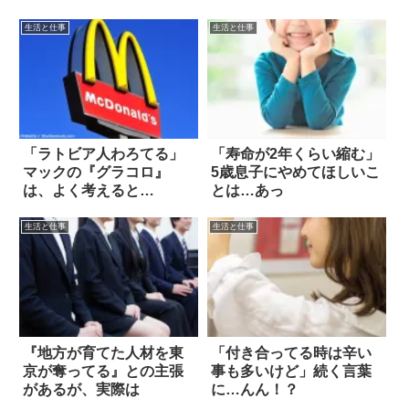
生活と仕事
生活と仕事
「ラトビア人わろてる」
「寿命が2年くらい縮む」
マックの『グラコロ』
5歳息子にやめてほしいこ
は、よく考えると…
とは…あっ
生活と仕事
生活と仕事
『地方が育てた人材を東
「付き合ってる時は辛い
京が奪ってる』との主張
事も多いけど」続く言葉
があるが、実際は
に…んん！？