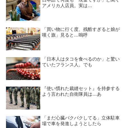
アメリカ人店員。実は…
「買い物に行く度、残酷すぎると娘が
嘆く旗」見ると…嗚呼
「日本人はタコを食べるのか」と驚い
ていたフランス人。でも
『使い慣れた裁縫セット』を持参する
よう言われた自衛隊員は…あ
「まだ心臓バクバクしてる」立体駐車
場で車を発進しようとしたら