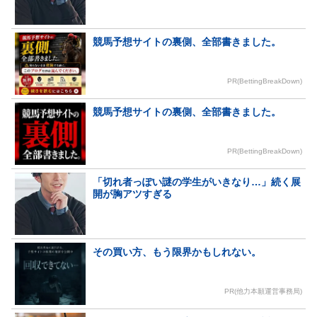
競馬予想サイトの裏側、全部書きました。
PR(BettingBreakDown)
競馬予想サイトの裏側、全部書きました。
PR(BettingBreakDown)
「切れ者っぽい謎の学生がいきなり…」続く展
開が胸アツすぎる
その買い方、もう限界かもしれない。
PR(他力本願運営事務局)