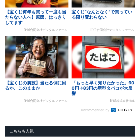
【宝くじ何年も買って一度も当
宝くじ“なんとなく”で買ってい
たらない人へ】原因、はっきり
る限り変わらない
してます
[PR]合同会社デジタルファーム
[PR]合同会社デジタルファーム
【宝くじの裏技】当たる側に回
「もっと早く知りたかった」60
るか、このままか
0円→83円の新型タバコが大反
響
[PR]合同会社デジタルファーム
[PR]株式会社HAL
Recommended by
こちらも人気