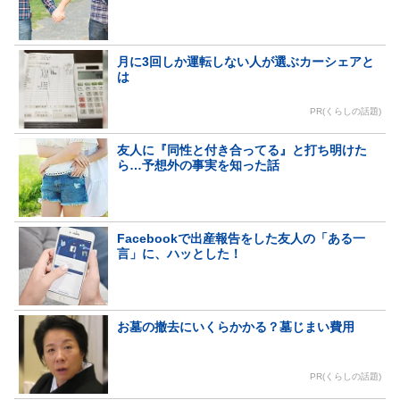
月に3回しか運転しない人が選ぶカーシェアと
は
PR(くらしの話題)
友人に『同性と付き合ってる』と打ち明けた
ら…予想外の事実を知った話
Facebookで出産報告をした友人の「ある一
言」に、ハッとした！
お墓の撤去にいくらかかる？墓じまい費用
PR(くらしの話題)