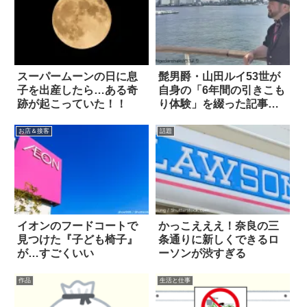
スーパームーンの日に息
髭男爵・山田ルイ53世が
子を出産したら…ある奇
自身の「6年間の引きこも
跡が起こっていた！！
り体験」を綴った記事に
考えさせられる
お店＆接客
話題
イオンのフードコートで
かっこえええ！奈良の三
見つけた『子ども椅子』
条通りに新しくできるロ
が…すごくいい
ーソンが渋すぎる
作品
生活と仕事