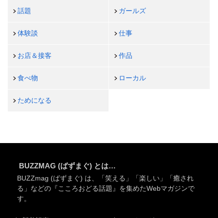
話題
ガールズ
体験談
仕事
お店＆接客
作品
食べ物
ローカル
ためになる
BUZZMAG (ばずまぐ) とは…
BUZZmag (ばずまぐ) は、「笑える」「楽しい」「癒され
る」などの『こころおどる話題』を集めたWebマガジンで
す。