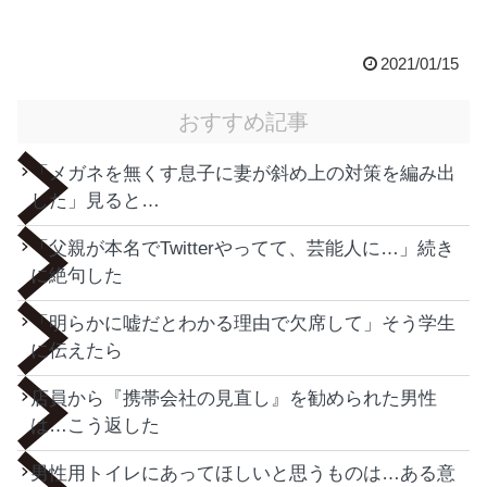
2021/01/15
おすすめ記事
「メガネを無くす息子に妻が斜め上の対策を編み出
した」見ると…
「父親が本名でTwitterやってて、芸能人に…」続き
に絶句した
「明らかに嘘だとわかる理由で欠席して」そう学生
に伝えたら
店員から『携帯会社の見直し』を勧められた男性
は…こう返した
男性用トイレにあってほしいと思うものは…ある意