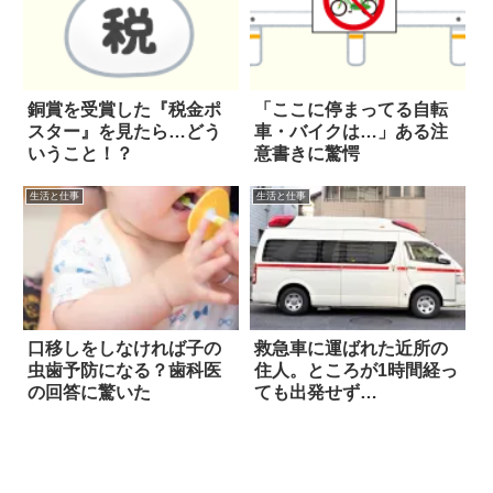
銅賞を受賞した『税金ポ
「ここに停まってる自転
スター』を見たら…どう
車・バイクは…」ある注
いうこと！？
意書きに驚愕
生活と仕事
生活と仕事
口移しをしなければ子の
救急車に運ばれた近所の
虫歯予防になる？歯科医
住人。ところが1時間経っ
の回答に驚いた
ても出発せず…