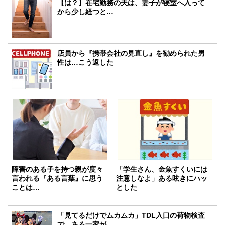
【は？】在宅勤務の夫は、妻子が寝室へ入って
から少し経つと…
店員から『携帯会社の見直し』を勧められた男
性は…こう返した
障害のある子を持つ親が度々
「学生さん、金魚すくいには
言われる『ある言葉』に思う
注意しなよ」ある呟きにハッ
ことは…
とした
「見てるだけでムカムカ」TDL入口の荷物検査
で、ある一家が…