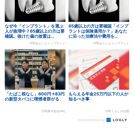
なぜ今「インプラント」を選ぶ
65歳以上の方は要確認「インプ
人が急増中？65歳以上の方は要
ラントは保険適用か？」あなた
確認。抜けた歯の放置は...
に沿った治療法や費用を...
[PR]あんしんインプラント
[PR]あんしんインプラント
「たばこ税なし」600円→83円
もらえる年金25万円以下の人が
の新型タバコに喫煙者群がる
知るべき事
[PR]株式会社HAL
[PR]くらしの話題
Recommended by