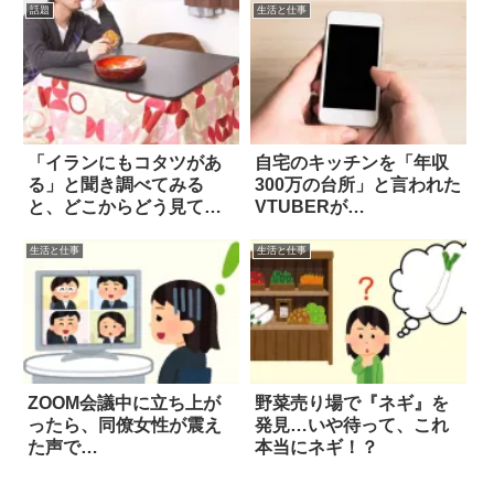
話題
生活と仕事
「イランにもコタツがあ
自宅のキッチンを「年収
る」と聞き調べてみる
300万の台所」と言われた
と、どこからどう見て
VTUBERが…
も…(笑)
生活と仕事
生活と仕事
ZOOM会議中に立ち上が
野菜売り場で『ネギ』を
ったら、同僚女性が震え
発見…いや待って、これ
た声で…
本当にネギ！？