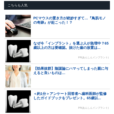
こちらも人気
PCマウスの置き方が絶妙すぎて…『鳥肌モノ
の奇跡』が起こった！？
なぜ今「インプラント」を選ぶ人が急増中？65
歳以上の方は要確認。抜けた歯の放置は...
PR(あんしんインプラント)
【効果抜群】陰謀論にハマってしまった親に与
えると良いものは…
＜約1分＞アンケート回答者へ歯科医師が監修
したガイドブックをプレゼント。65歳以...
PR(あんしんインプラント)