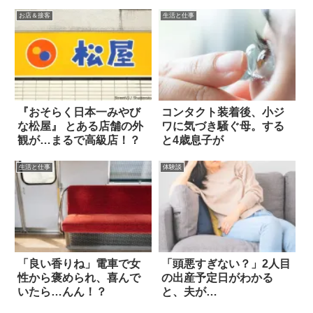
お店＆接客
生活と仕事
『おそらく日本一みやび
コンタクト装着後、小ジ
な松屋』 とある店舗の外
ワに気づき騒ぐ母。する
観が…まるで高級店！？
と4歳息子が
生活と仕事
体験談
「良い香りね」電車で女
「頭悪すぎない？」2人目
性から褒められ、喜んで
の出産予定日がわかる
いたら…んん！？
と、夫が…