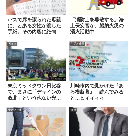
バスで席を譲られた母親
「消防士を尊敬する」海
に、とある女性が渡した
上保安官が、船舶火災の
手紙。その内容に絶句
消火活動中…
考える
生活と仕事
東京ミッドタウン日比谷
川崎市内で見かけた『あ
で、まさに「デザインの
る横断幕』。読んでみる
敗北」という他ない光景
と…ヒィィィィ
を見た
生活と仕事
仕事