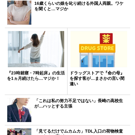
16歳くらいの娘を叱り続ける外国人両親。ワケ
を聞くと…マジか
『23時就寝・7時起床』の生活
ドラッグストアで『命の母』
を1ヵ月続けたら…マジか！
を探す客が…まさかの言い間
違い
「これは私の努力不足ではない」長崎の高校生
が…ハッとする主張
「見てるだけでムカムカ」TDL入口の荷物検査