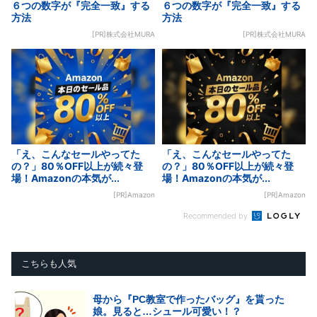
６つの数字が『完全一致』する
６つの数字が『完全一致』する
方法
方法
[PR]株式会社MURA
[PR]株式会社MURA
「え、こんなセールやってた
「え、こんなセールやってた
の？」80％OFF以上が続々登
の？」80％OFF以上が続々登
場！Amazonの本気が...
場！Amazonの本気が...
[PR]Amazon
[PR]Amazon
Recommended by
こちらも人気
母から『PC教室で作ったバッグ』を貰った
娘。見ると…シュール可愛い！？