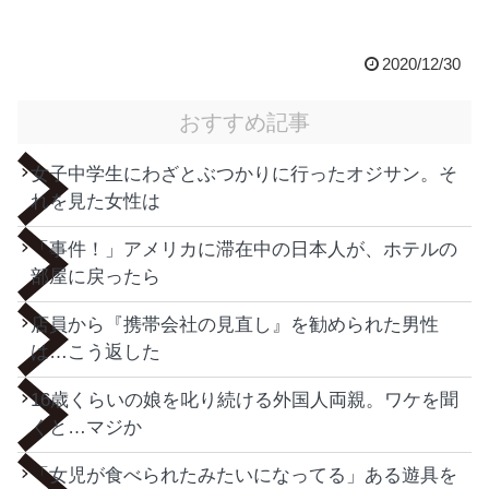
2020/12/30
おすすめ記事
女子中学生にわざとぶつかりに行ったオジサン。そ
れを見た女性は
「事件！」アメリカに滞在中の日本人が、ホテルの
部屋に戻ったら
店員から『携帯会社の見直し』を勧められた男性
は…こう返した
16歳くらいの娘を叱り続ける外国人両親。ワケを聞
くと…マジか
「女児が食べられたみたいになってる」ある遊具を