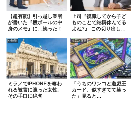
【超有能】引っ越し業者
上司『復職してから子ど
が書いた『段ボールの中
ものことで結構休んでる
身のメモ』に…笑った！
よね?』 この切り出し
は、まさか？
体験談
生活と仕事
ミラノでIPHONEを奪わ
「うちのワンコと遊戯王
れる被害に遭った女性。
カード、似すぎてて笑っ
その手口に絶句
た」見ると…