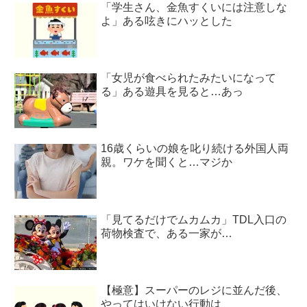
「学生さん、金魚すくいには注意しな
よ」ある呟きにハッとした
「女児が食べられたみたいになって
る」ある遊具を見ると…あっ
16歳くらいの娘を叱り続ける外国人両
親。ワケを聞くと…マジか
「見てるだけでムカムカ」TDL入口の
荷物検査で、ある一家が…
【極意】スーパーのレジに並んだ後、
やってはいけない行動は