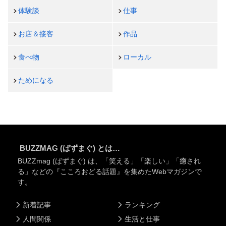
体験談
仕事
お店＆接客
作品
食べ物
ローカル
ためになる
BUZZMAG (ばずまぐ) とは…
BUZZmag (ばずまぐ) は、「笑える」「楽しい」「癒され
る」などの『こころおどる話題』を集めたWebマガジンで
す。
新着記事
ランキング
人間関係
生活と仕事