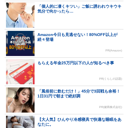
「個人的に凄くキツい」ご飯に誘われウキウキ
気分で向かったら…
Amazon今日も見逃せない！80%OFF以上が
続々登場
PR(Amazon)
もらえる年金25万円以下の人が知るべき事
PR(くらしの話題)
「風俗前に飲むだけ！」45分で3回戦も余裕！
1日31円で朝まで絶好調
PR(健商株式会社)
【大人気】ひんやり冷感寝具で快適な睡眠をあ
なたに。