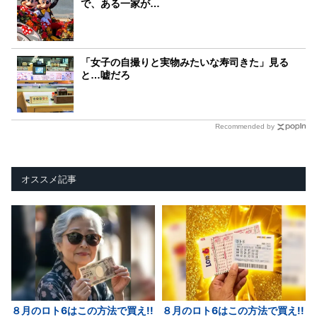
で、ある一家が…
「女子の自撮りと実物みたいな寿司きた」見る
と…嘘だろ
Recommended by
オススメ記事
８月のロト6はこの方法で買え!!
８月のロト6はこの方法で買え!!