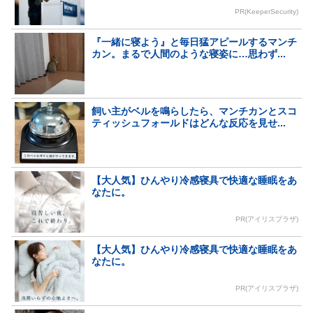
PR(KeeperSecurity)
『一緒に寝よう』と毎日猛アピールするマンチ
カン。まるで人間のような寝姿に…思わず...
飼い主がベルを鳴らしたら、マンチカンとスコ
ティッシュフォールドはどんな反応を見せ...
【大人気】ひんやり冷感寝具で快適な睡眠をあ
なたに。
PR(アイリスプラザ)
【大人気】ひんやり冷感寝具で快適な睡眠をあ
なたに。
PR(アイリスプラザ)