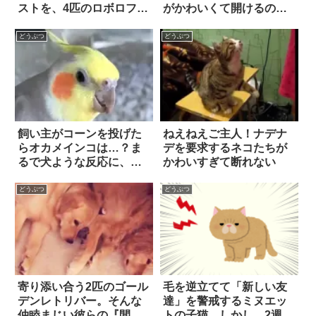
ストを、4匹のロボロフス
がかわいくて開けるのが
キーにあげてみたら…？
勿体無い
どうぶつ
どうぶつ
飼い主がコーンを投げた
ねえねえご主人！ナデナ
らオカメインコは…？ま
デを要求するネコたちが
るで犬ような反応に、た
かわいすぎて断れない
だただ驚かされた！
どうぶつ
どうぶつ
寄り添い合う2匹のゴール
毛を逆立てて「新しい友
デンレトリバー。そんな
達」を警戒するミヌエッ
仲睦まじい彼らの『間』
トの子猫。しかし、2週間