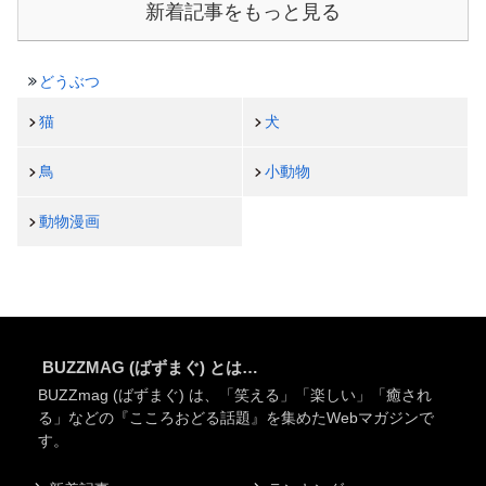
新着記事をもっと見る
どうぶつ
猫
犬
鳥
小動物
動物漫画
BUZZMAG (ばずまぐ) とは…
BUZZmag (ばずまぐ) は、「笑える」「楽しい」「癒され
る」などの『こころおどる話題』を集めたWebマガジンで
す。