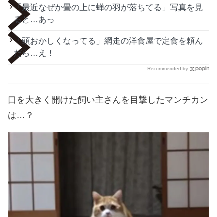
「最近なぜか畳の上に蝉の羽が落ちてる」写真を見
ると…あっ
「頭おかしくなってる」網走の洋食屋で定食を頼ん
だら…え！
Recommended by
口を大きく開けた飼い主さんを目撃したマンチカン
は…？