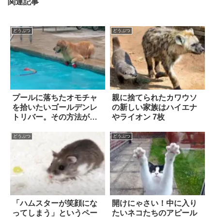
関連記事
どうぶつ
どうぶつ
プールに落ちたオモチャ
親に捨てられたカワウソ
を拾いたいゴールデンレ
の新しい家族はハイエナ
トリバー。その方法が、
やライオン 7枚
ズボラだけど賢かっ
た！！
どうぶつ
どうぶつ
「ハムスターが笑顔にな
開けにゃさい！中に入り
ってしまう」というペー
たいネコたちのアピール