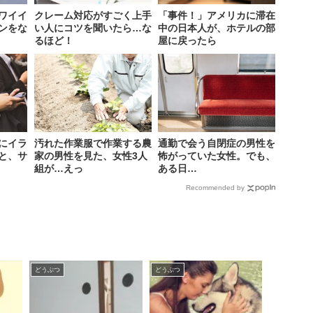
ワイイ
クレーム対応がすごく上手
「事件！」アメリカに滞在
ンをな
い人にコツを聞いたら…な
中の日本人が、ホテルの部
るほど！
屋に戻ったら
にイラ
汚れた作業服で作業する農
通勤で会う自閉症の男性を
と、サ
家の男性を見た、女性3人
怖がっていた女性。でも、
組が…えっ
ある日…
Recommended by
どうぶつ
どうぶつ