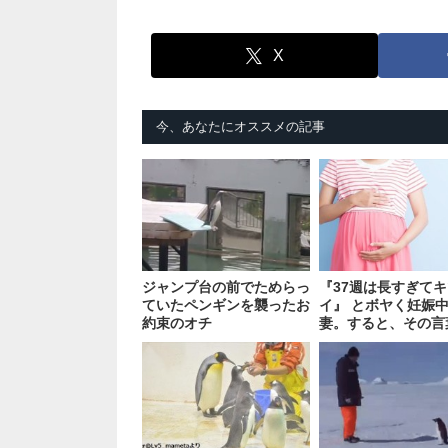
X
今、あなたにオススメの記事
ジャンプ台の前でためらっ
『37週は長すぎて
ていたペンギンを襲ったお
イ』 とボヤく妊娠
約束のオチ
妻。すると、その言
いた夫が？