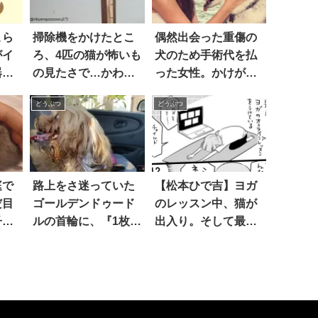
こら
掃除機をかけたとこ
偶然出会った重傷の
がイ
ろ、4匹の猫が怖いも
犬のため手術代を払
器を
の見たさで…かわい
った女性。かけがえ
なの
すぎることに！ 4枚
の無いものを得る 11
どうぶつ
どうぶつ
情』
枚
庭で
路上をさ迷っていた
【松本ひで吉】ヨガ
だ目
ゴールデンドゥード
のレッスン中、猫が
子
ルの首輪に、『1枚の
出入り。そして最後
げた
メモ』が挟まってい
は…大爆笑！！
お父
た。読んでみると…
大好
ただただ絶句