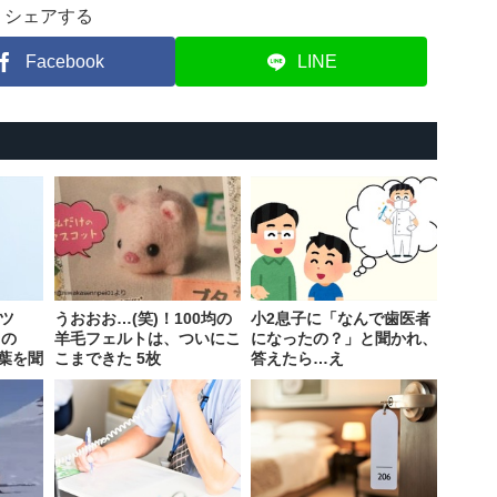
シェアする
Facebook
LINE
キツ
うおおお…(笑)！100均の
小2息子に「なんで歯医者
中の
羊毛フェルトは、ついにこ
になったの？」と聞かれ、
葉を聞
こまできた 5枚
答えたら…え