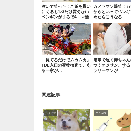
泣いて笑った！ご飯を貰い
カメラマン爆笑！カ
にくるも1羽だけ貰えない
からといってペンギ
ペンギンがまるで4コマ漫
めたらこうなる
画 5枚
「見てるだけでムカムカ」
電車で泣く赤ちゃん
TDL入口の荷物検査で、あ
つくオジサン。する
る一家が…
ラリーマンが
関連記事
どうぶつ
どうぶつ