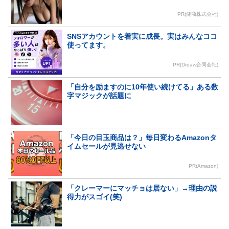
PR(健商株式会社)
SNSアカウントを着実に成長。実はみんなココ
使ってます。
PR(Dreaw合同会社)
「自分を励ますのに10年使い続けてる」ある数
字マジックが話題に
「今日の目玉商品は？」毎日変わるAmazonタ
イムセールが見逃せない
PR(Amazon)
「クレーマーにマッチョは居ない」→理由の説
得力がスゴイ(笑)