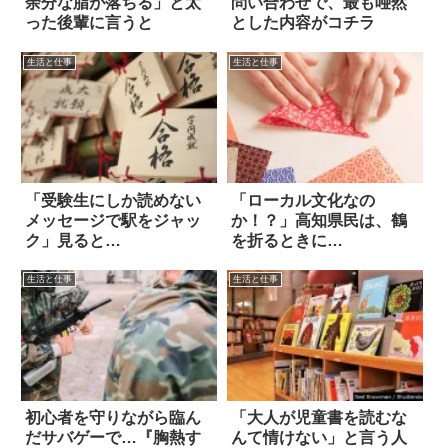
余分な脂が落ちる」と太
問い合わせで、最も唖然
った後輩に言うと
とした内容がコチラ
生活と仕事
生活と仕事
「受験生にしか読めない
「ローカル文化なの
メッセージで駅をジャッ
か！？」高知県民は、鶴
ク」見ると…
を折るときに…
生活と仕事
生活と仕事
初心者を守りながら臨ん
「大人が児童書を読むな
だサバゲーで…『胸熱す
んて情けない」と言う人