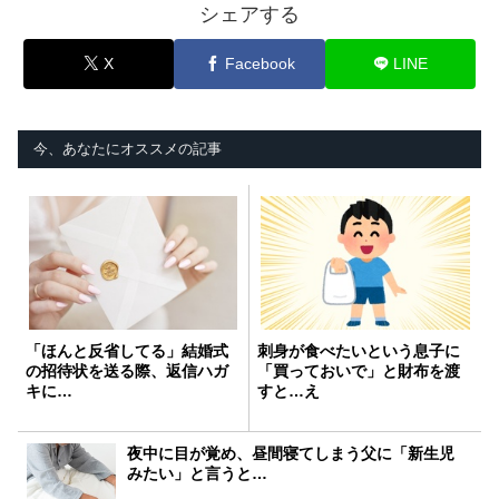
シェアする
X
Facebook
LINE
今、あなたにオススメの記事
「ほんと反省してる」結婚式
刺身が食べたいという息子に
の招待状を送る際、返信ハガ
「買っておいで」と財布を渡
キに…
すと…え
夜中に目が覚め、昼間寝てしまう父に「新生児
みたい」と言うと…