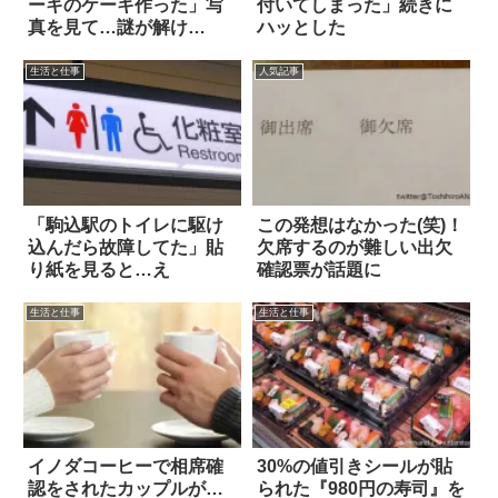
ーキのケーキ作った」写
付いてしまった」続きに
真を見て…謎が解け
ハッとした
た！！
生活と仕事
人気記事
「駒込駅のトイレに駆け
この発想はなかった(笑)！
込んだら故障してた」貼
欠席するのが難しい出欠
り紙を見ると…え
確認票が話題に
生活と仕事
生活と仕事
イノダコーヒーで相席確
30%の値引きシールが貼
認をされたカップルが…
られた『980円の寿司』を