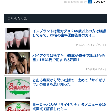
Recommended by
こちらも人気
インプラントは絶対ダメ？65歳以上の方は確認
してみて。20名の歯科医師監修のガイ...
PR(あんしんインプラント)
バイアグラは捨てた「65歳が45分で3回戦も余
裕」1日31円で朝まで絶好調！
PR(健商株式会社)
とある農家から聞いた話で、改めて『サイゼリ
ヤ』の凄さを思い知った
ヨーロッパ人が『サイゼリヤ』各メニューを10
点満点で評価したら…！