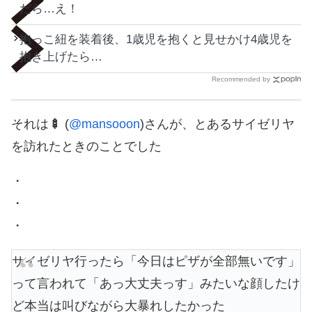
だら…え！
抱っこ紐を装着後、1歳児を抱くと見せかけ4歳児を
抱き上げたら…
Recommended by
それは
🍢
(
@mansooon
)さんが、とあるサイゼリヤ
を訪れたときのことでした
・
・
・
サイゼリヤ行ったら「今日はピザが全部無いです」
って言われて「あっ大丈夫っす」みたいな顔したけ
ど本当は叫びながら大暴れしたかった