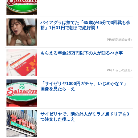
バイアグラは捨てた「65歳が45分で3回戦も余
裕」1日31円で朝まで絶好調！
PR(健商株式会社)
もらえる年金25万円以下の人が知るべき事
PR(くらしの話題)
「サイゼリヤ1000円ガチャ、いじめかな？」
画像を見たら…え
サイゼリヤで、隣の外人がミラノ風ドリアを3
つ注文した後…え