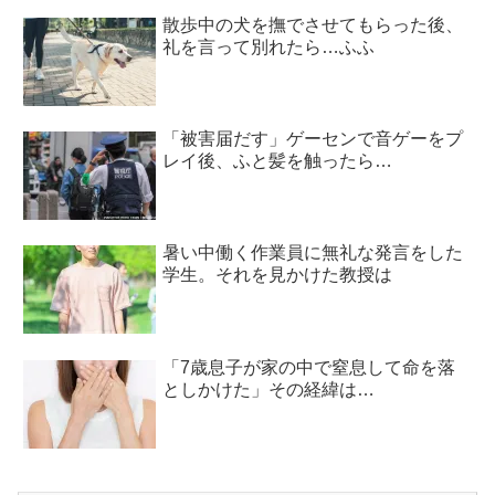
散歩中の犬を撫でさせてもらった後、
礼を言って別れたら…ふふ
「被害届だす」ゲーセンで音ゲーをプ
レイ後、ふと髪を触ったら…
暑い中働く作業員に無礼な発言をした
学生。それを見かけた教授は
「7歳息子が家の中で窒息して命を落
としかけた」その経緯は…