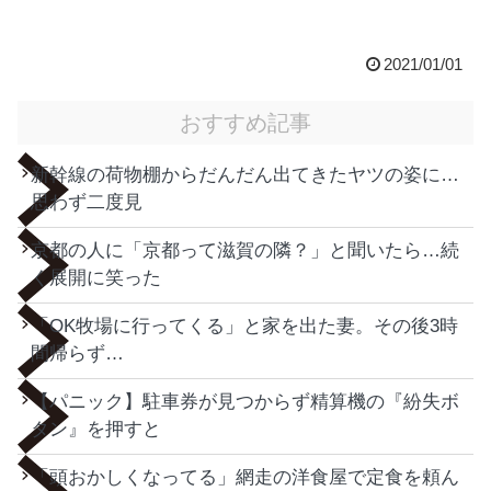
2021/01/01
おすすめ記事
新幹線の荷物棚からだんだん出てきたヤツの姿に…
思わず二度見
京都の人に「京都って滋賀の隣？」と聞いたら…続
く展開に笑った
「OK牧場に行ってくる」と家を出た妻。その後3時
間帰らず…
【パニック】駐車券が見つからず精算機の『紛失ボ
タン』を押すと
「頭おかしくなってる」網走の洋食屋で定食を頼ん