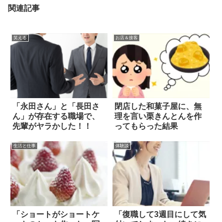
関連記事
笑える
お店＆接客
「永田さん」と「長田さ
閉店した和菓子屋に、無
ん」が存在する職場で、
理を言い栗きんとんを作
先輩がヤラかした！！
ってもらった結果
生活と仕事
体験談
「ショートがショートケ
「復職して3週目にして気