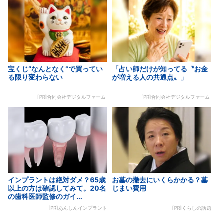
宝くじ“なんとなく”で買ってい
「占い師だけが知ってる〝お金
る限り変わらない
が増える人の共通点〟」
[PR]合同会社デジタルファーム
[PR]合同会社デジタルファーム
インプラントは絶対ダメ？65歳
お墓の撤去にいくらかかる？墓
以上の方は確認してみて。20名
じまい費用
の歯科医師監修のガイ...
[PR]あんしんインプラント
[PR]くらしの話題