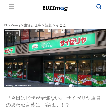
BUZZmag
>
生活と仕事
>
話題
> 今ここ
生活と仕事
『今日はピザが全部ない』 サイゼリヤ店員
の思わぬ言葉に、客は…！？