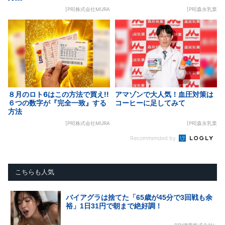
[PR]株式会社MURA
[PR]森永乳業
８月のロト6はこの方法で買え!!
アマゾンで大人気！血圧対策は
６つの数字が『完全一致』する
コーヒーに足してみて
方法
[PR]株式会社MURA
[PR]森永乳業
Recommended by
こちらも人気
バイアグラは捨てた「65歳が45分で3回戦も余
裕」1日31円で朝まで絶好調！