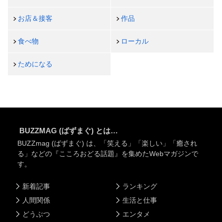
お店＆接客
作品
食べ物
ローカル
ためになる
BUZZMAG (ばずまぐ) とは…
BUZZmag (ばずまぐ) は、「笑える」「楽しい」「癒され
る」などの『こころおどる話題』を集めたWebマガジンで
す。
新着記事
ランキング
人間関係
生活と仕事
どうぶつ
エンタメ