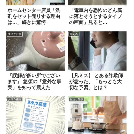
ホームセンター店員「洗
「電車内を恐怖のどん底
剤をセット売りする理由
に落とそうとするタイプ
は…」続きに驚愕
の画面」見ると…
生活と仕事
笑える
『誤解が多い所でござい
【凡ミス】 とある詐欺師
ます』 急須の「意外な事
が怠った、「もっとも大
実」を知って震えた
切な予習」とは？
お店＆接客
生活と仕事