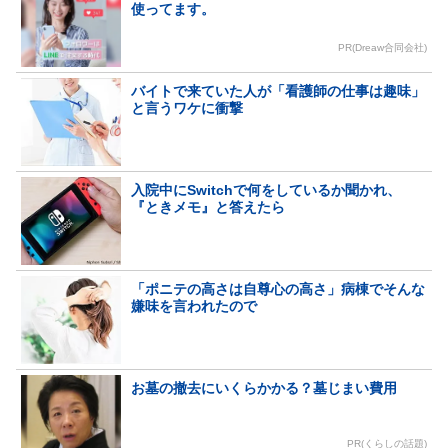
使ってます。
PR(Dreaw合同会社)
バイトで来ていた人が「看護師の仕事は趣味」
と言うワケに衝撃
入院中にSwitchで何をしているか聞かれ、
『ときメモ』と答えたら
「ポニテの高さは自尊心の高さ」病棟でそんな
嫌味を言われたので
お墓の撤去にいくらかかる？墓じまい費用
PR(くらしの話題)