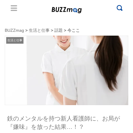
BUZZmag
>
生活と仕事
>
話題
> 今ここ
生活と仕事
鉄のメンタルを持つ新人看護師に、お局が
『嫌味』を放った結果…！？