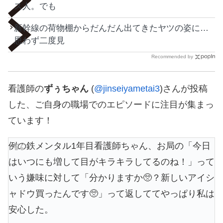
ス人。でも
新幹線の荷物棚からだんだん出てきたヤツの姿に…
思わず二度見
Recommended by
看護師の
ずぅちゃん
(
@jinseiyametai3
)さんが投稿
した、ご自身の職場でのエピソードに注目が集まっ
ています！
例の鉄メンタル1年目看護師ちゃん、お局の「今日
はいつにも増して目がキラキラしてるのね！」って
いう嫌味に対して「分かりますか🥺？新しいアイシ
ャドウ買ったんです🥺」って返しててやっぱり私は
安心した。