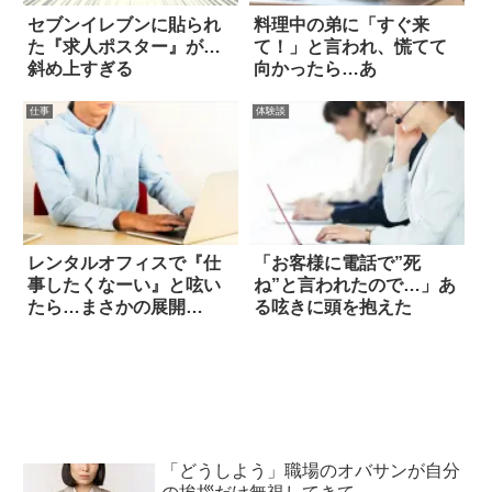
セブンイレブンに貼られ
料理中の弟に「すぐ来
た『求人ポスター』が…
て！」と言われ、慌てて
斜め上すぎる
向かったら…あ
仕事
体験談
レンタルオフィスで『仕
「お客様に電話で”死
事したくなーい』と呟い
ね”と言われたので…」あ
たら…まさかの展開
る呟きに頭を抱えた
に！？
「どうしよう」職場のオバサンが自分