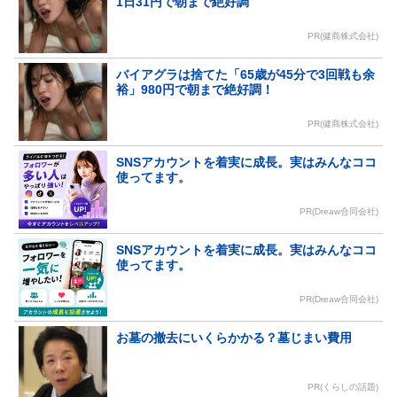
1日31円で朝まで絶好調
PR(健商株式会社)
バイアグラは捨てた「65歳が45分で3回戦も余
裕」980円で朝まで絶好調！
PR(健商株式会社)
SNSアカウントを着実に成長。実はみんなココ
使ってます。
PR(Dreaw合同会社)
SNSアカウントを着実に成長。実はみんなココ
使ってます。
PR(Dreaw合同会社)
お墓の撤去にいくらかかる？墓じまい費用
PR(くらしの話題)