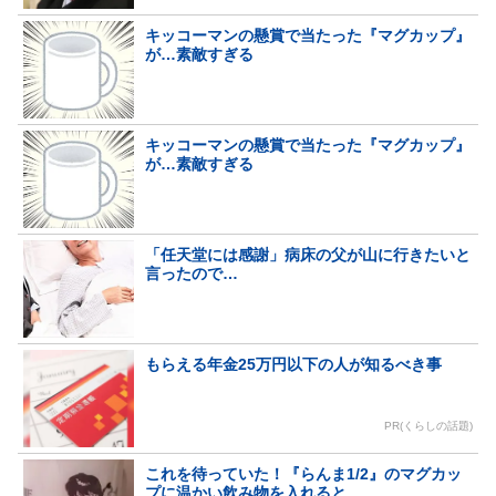
キッコーマンの懸賞で当たった『マグカップ』
が…素敵すぎる
キッコーマンの懸賞で当たった『マグカップ』
が…素敵すぎる
「任天堂には感謝」病床の父が山に行きたいと
言ったので…
もらえる年金25万円以下の人が知るべき事
PR(くらしの話題)
これを待っていた！『らんま1/2』のマグカッ
プに温かい飲み物を入れると…