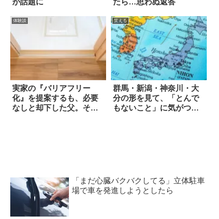
が話題に
たら…思わぬ返答
体験談
笑える
実家の『バリアフリー
群馬・新潟・神奈川・大
化』を提案するも、必要
分の形を見て、「とんで
なしと却下した父。その
もないこと」に気がつい
後…
てしまった！
「まだ心臓バクバクしてる」立体駐車
場で車を発進しようとしたら