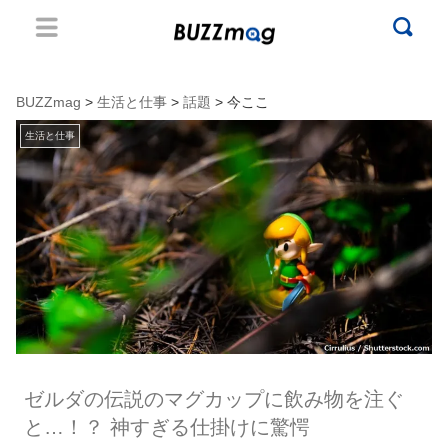
BUZZmag
>
生活と仕事
>
話題
> 今ここ
生活と仕事
ゼルダの伝説のマグカップに飲み物を注ぐ
と…！？ 神すぎる仕掛けに驚愕