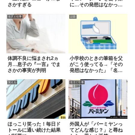
さかすぎる
に…その発想はなかっ
た！！
生活と仕事
話題
体調不良に悩まされ2ヵ
小学校のときの筆箱を父
月…息子の『一言』でま
がこう使ってる→「その
さかの事実が判明
発想はなかった」「名案
すぎる」
笑える
生活と仕事
ほっこり笑った！毎日ド
外国人が「バーミヤンっ
トールに通い続けた結果
てどんな感じ？」と尋ね