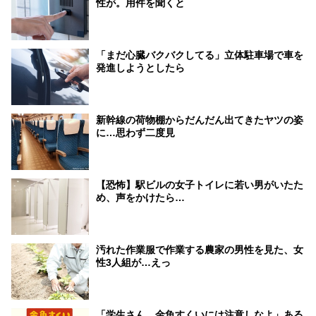
性が。用件を聞くと
「まだ心臓バクバクしてる」立体駐車場で車を
発進しようとしたら
新幹線の荷物棚からだんだん出てきたヤツの姿
に…思わず二度見
【恐怖】駅ビルの女子トイレに若い男がいたた
め、声をかけたら…
汚れた作業服で作業する農家の男性を見た、女
性3人組が…えっ
「学生さん、金魚すくいには注意しなよ」ある