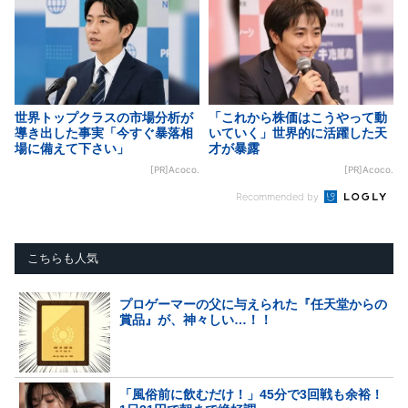
世界トップクラスの市場分析が
「これから株価はこうやって動
導き出した事実「今すぐ暴落相
いていく」世界的に活躍した天
場に備えて下さい」
才が暴露
[PR]Acoco.
[PR]Acoco.
Recommended by
こちらも人気
プロゲーマーの父に与えられた『任天堂からの
賞品』が、神々しい…！！
「風俗前に飲むだけ！」45分で3回戦も余裕！