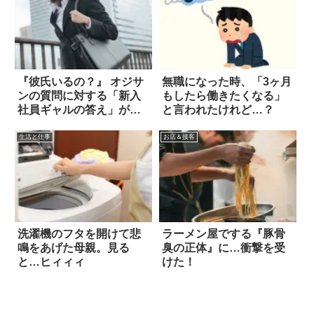
『彼氏いるの？』 オジサ
無職になった時、「3ヶ月
ンの質問に対する「新入
もしたら働きたくなる」
社員ギャルの答え」がス
と言われたけれど…？
ゴすぎた！
生活と仕事
お店＆接客
洗濯機のフタを開けて悲
ラーメン屋でする『豚骨
鳴をあげた母親。見る
臭の正体』に…衝撃を受
と…ヒィィィ
けた！