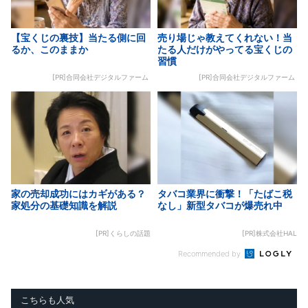
【宝くじの裏技】当たる側に回
売り場じゃ教えてくれない！当
るか、このままか
たる人だけがやってる宝くじの
習慣
[PR]合同会社デジタルファーム
[PR]合同会社デジタルファーム
家の売却成功にはカギがある？
タバコ業界に衝撃！「たばこ税
家処分の基礎知識を解説
なし」新型タバコが爆売れ中
[PR]くらしの話題
[PR]株式会社HAL
Recommended by
こちらも人気