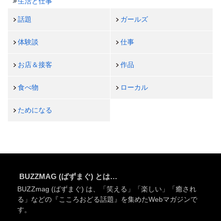
生活と仕事
話題
ガールズ
体験談
仕事
お店＆接客
作品
食べ物
ローカル
ためになる
BUZZMAG (ばずまぐ) とは…
BUZZmag (ばずまぐ) は、「笑える」「楽しい」「癒され
る」などの『こころおどる話題』を集めたWebマガジンで
す。