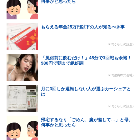
何事かと思ったら
もらえる年金25万円以下の人が知るべき事
PR(くらしの話題)
「風俗前に飲むだけ！」45分で3回戦も余裕！
980円で朝まで絶好調
PR(健商株式会社)
月に3回しか運転しない人が選ぶカーシェアと
は
PR(くらしの話題)
帰宅するなり「ごめん、魔が差して…」と母。
何事かと思ったら