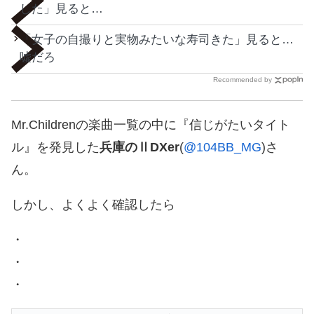
した」見ると…
「女子の自撮りと実物みたいな寿司きた」見ると…
嘘だろ
Recommended by
Mr.Childrenの楽曲一覧の中に『信じがたいタイト
ル』を発見した
兵庫のⅡDXer
(
@104BB_MG
)さ
ん。
しかし、よくよく確認したら
・
・
・