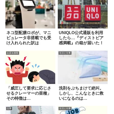
ネコ型配膳ロボが、マニ
UNIQLO公式通販を利用
ピュレータ非搭載でも受
したら…『ディストピア
け入れられた訳は
感満載』の箱が届いた！
お店＆接客
生活と仕事
「威圧して要求に応じさ
洗剤をぶちまけて絶叫。
せるクレーマーの亜種」
しかし、こんなときに救
その特徴は…
いになるのは…
仕事
生活と仕事