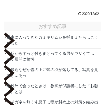
2020/12/02
おすすめ記事
電車に入ってきたカミキリムシを捕まえたら…こう
なった
「駅からずっと付きまとってくる男がウザくて…」
続く展開に驚愕
「最近なぜか畳の上に蝉の羽が落ちてる」写真を見
ると…あっ
学校外で会ったときは…教師が保護者にした『お願
い』とは
「メガネを無くす息子に妻が斜め上の対策を編み出