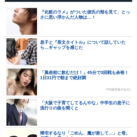
『化粧のラメ』がついた彼氏の頬を見て、とっ
さに思い浮かんだ人物は…！
息子と『長文タイトル』について話していた
ら…ギャップを感じた
「風俗前に飲むだけ！」45分で3回戦も余裕！
1日31円で朝まで絶好調
PR(健商株式会社)
「大阪で子育てしてるんやな」中学生の息子に
流行りの曲を聞くと
帰宅するなり「ごめん、魔が差して…」と母。