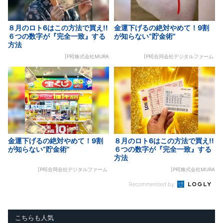
８月のロト6はこの方法で買え!!
金運下げるの絶対やめて！9割
６つの数字が『完全一致』する
が知らない“貯金術”
方法
[PR]株式会社MURA
[PR]合同会社デジタルファーム
金運下げるの絶対やめて！9割
８月のロト6はこの方法で買え!!
が知らない“貯金術”
６つの数字が『完全一致』する
方法
[PR]合同会社デジタルファーム
[PR]株式会社MURA
Recommended by
こちらも人気