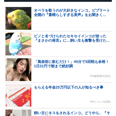
オペラを歌うのが大好きなインコ。ビブラート
全開の『素晴らしすぎる美声』をお聞きく...
ピノと名づけられたセキセイインコが放った
『まさかの発言』に…飼い主も衝撃を受けた...
「風俗前に飲むだけ！」45分で3回戦も余裕！
1日31円で朝まで絶好調
PR(健商株式会社)
もらえる年金25万円以下の人が知るべき事
PR(くらしの話題)
飼い主にキスをされるインコ。どうやら、『そ