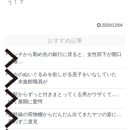
う！？
2020/12/04
おすすめ記事
ランチから勤め先の銀行に戻ると、女性部下が開口
一番…
イカのぬいぐるみを欲しがる息子をいなしていた
ら、水族館職員が
「駅からずっと付きまとってくる男がウザくて…」
続く展開に驚愕
新幹線の荷物棚からだんだん出てきたヤツの姿に…
思わず二度見