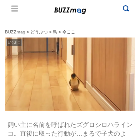
BUZZmag
>
どうぶつ
>
鳥
> 今ここ
どうぶつ
飼い主に名前を呼ばれたズグロシロハライン
コ。直後に取った行動が…まるで子犬のよ