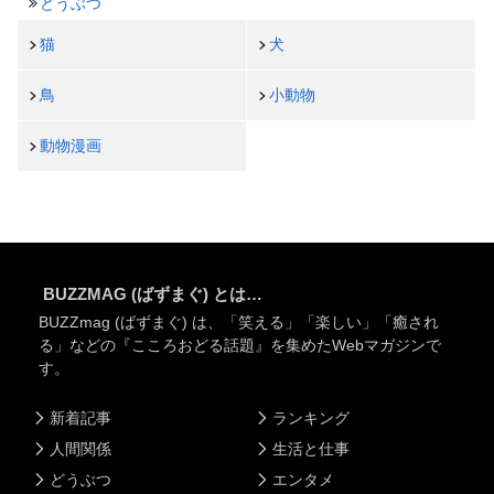
どうぶつ
猫
犬
鳥
小動物
動物漫画
BUZZMAG (ばずまぐ) とは…
BUZZmag (ばずまぐ) は、「笑える」「楽しい」「癒され
る」などの『こころおどる話題』を集めたWebマガジンで
す。
新着記事
ランキング
人間関係
生活と仕事
どうぶつ
エンタメ