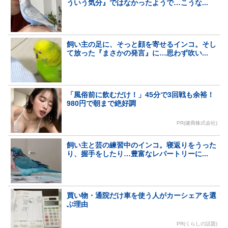
ういう気分』ではなかったようで…こうな...
飼い主の足に、そっと顔を寄せるインコ。そし
て放った『まさかの発言』に…思わず吹い...
「風俗前に飲むだけ！」45分で3回戦も余裕！
980円で朝まで絶好調
PR(健商株式会社)
飼い主と芸の練習中のインコ。寝返りをうった
り、握手をしたり…豊富なレパートリーに...
買い物・通院だけ車を使う人がカーシェアを選
ぶ理由
PR(くらしの話題)