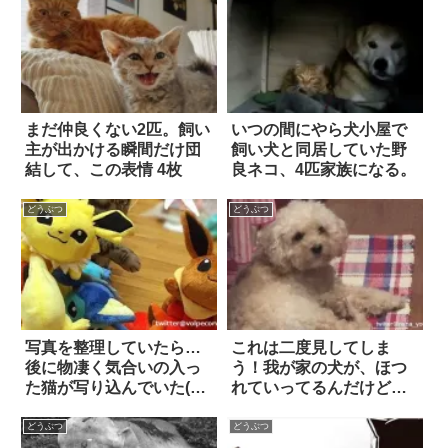
まだ仲良くない2匹。飼い
いつの間にやら犬小屋で
主が出かける瞬間だけ団
飼い犬と同居していた野
結して、この表情 4枚
良ネコ、4匹家族になる。
どうぶつ
どうぶつ
写真を整理していたら…
これは二度見してしま
後に物凄く気合いの入っ
う！我が家の犬が、ほつ
た猫が写り込んでいた(笑)
れていってるんだけど…
2枚
(笑)
どうぶつ
どうぶつ