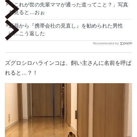
「これが世の先輩ママが通った道ってこと？」写真
を見ると…おぉ
店員から『携帯会社の見直し』を勧められた男性
は…こう返した
Recommended by
ズグロシロハラインコは、飼い主さんに名前を呼ば
れると…？！