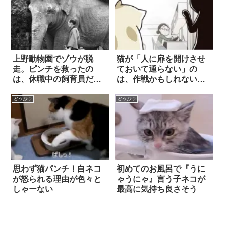
上野動物園でゾウが脱
猫が「人に扉を開けさせ
走。ピンチを救ったの
ておいて通らない」の
は、休職中の飼育員だっ
は、作戦かもしれない？
た
4枚
どうぶつ
どうぶつ
思わず猫パンチ！白ネコ
初めてのお風呂で『うに
が怒られる理由が色々と
ゃうにゃ』言う子ネコが
しゃーない
最高に気持ち良さそう