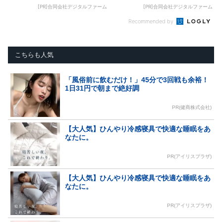
[PR]合同会社デジタルファーム
[PR]合同会社デジタルファーム
Recommended by
こちらも人気
「風俗前に飲むだけ！」45分で3回戦も余裕！
1日31円で朝まで絶好調
PR(健商株式会社)
【大人気】ひんやり冷感寝具で快適な睡眠をあ
なたに。
PR(アイリスプラザ)
【大人気】ひんやり冷感寝具で快適な睡眠をあ
なたに。
PR(アイリスプラザ)