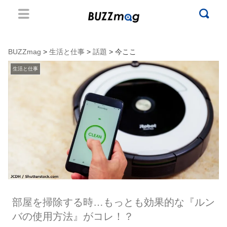
BUZZmag
>
生活と仕事
>
話題
> 今ここ
生活と仕事
部屋を掃除する時…もっとも効果的な『ルン
バの使用方法』がコレ！？