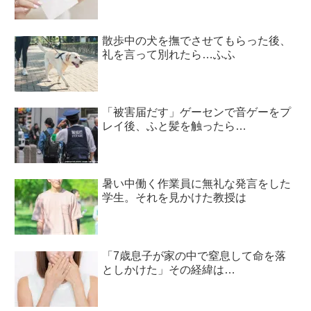
散歩中の犬を撫でさせてもらった後、
礼を言って別れたら…ふふ
「被害届だす」ゲーセンで音ゲーをプ
レイ後、ふと髪を触ったら…
暑い中働く作業員に無礼な発言をした
学生。それを見かけた教授は
「7歳息子が家の中で窒息して命を落
としかけた」その経緯は…