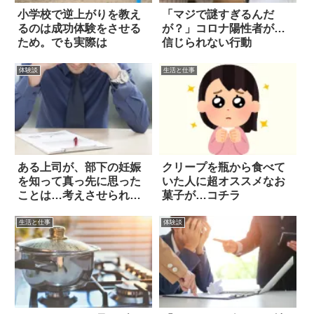
小学校で逆上がりを教え
「マジで謎すぎるんだ
るのは成功体験をさせる
が？」コロナ陽性者が…
ため。でも実際は
信じられない行動
体験談
生活と仕事
ある上司が、部下の妊娠
クリープを瓶から食べて
を知って真っ先に思った
いた人に超オススメなお
ことは…考えさせられる
菓子が…コチラ
話
生活と仕事
体験談