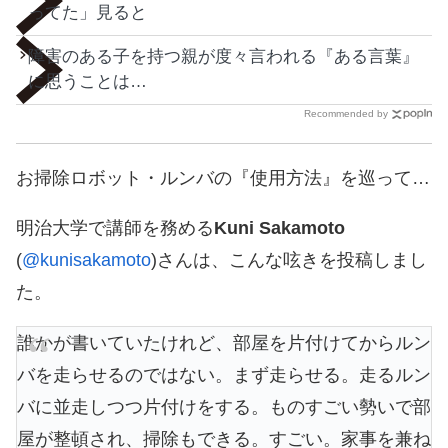
ってた」見ると
障害のある子を持つ親が度々言われる『ある言葉』
に思うことは…
Recommended by
お掃除ロボット・ルンバの『使用方法』を巡って…
明治大学で講師を務める
Kuni Sakamoto
(
@kunisakamoto
)さんは、こんな呟きを投稿しまし
た。
誰かが書いていたけれど、部屋を片付けてからルン
バを走らせるのではない。まず走らせる。走るルン
バに並走しつつ片付けをする。ものすごい勢いで部
屋が整頓され、掃除もできる。すごい。家事を兼ね