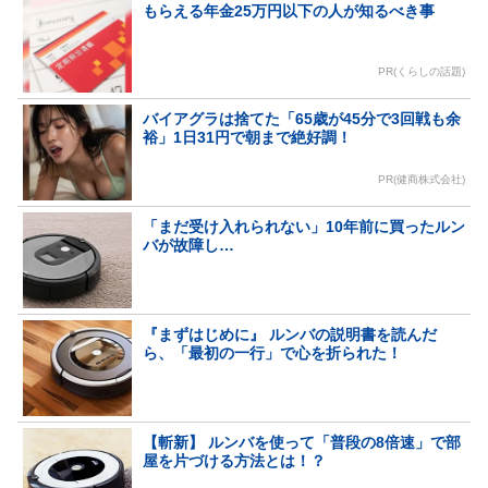
もらえる年金25万円以下の人が知るべき事
PR(くらしの話題)
バイアグラは捨てた「65歳が45分で3回戦も余
裕」1日31円で朝まで絶好調！
PR(健商株式会社)
「まだ受け入れられない」10年前に買ったルン
バが故障し…
『まずはじめに』 ルンバの説明書を読んだ
ら、「最初の一行」で心を折られた！
【斬新】 ルンバを使って「普段の8倍速」で部
屋を片づける方法とは！？