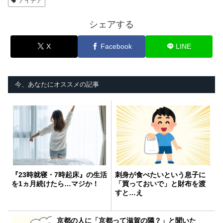
アイデア
シェアする
X
Facebook
LINE
今、あなたにオススメの記事
『23時就寝・7時起床』の生活
刺身が食べたいという息子に
を1ヵ月続けたら…マジか！
「買っておいで」と財布を渡
すと…え
京都の人に「京都って滋賀の隣？」と聞いた