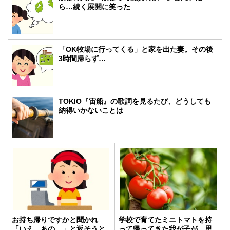
ら…続く展開に笑った
「OK牧場に行ってくる」と家を出た妻。その後
3時間帰らず…
TOKIO『宙船』の歌詞を見るたび、どうしても
納得いかないことは
お持ち帰りですかと聞かれ
学校で育てたミニトマトを持
「いえ、あの…」と返そうと
って帰ってきた我が子が…思