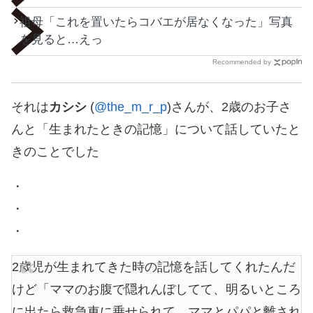
祖母「これを置いたらコバエが居なくなった」写真
を見ると…えっ
Recommended by
それは
カシシ
(
@the_m_r_p
)さんが、2歳のお子さ
んと「生まれたときの記憶」について話していたと
きのことでした
・
・
・
2歳児が生まれてきた時の記憶を話してくれたんだ
けど「ママのお腹で隠れんぼしてて、明るいところ
に出たら救急車に乗せられて、ママとパパと離され