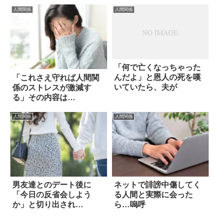
人間関係
人間関係
「何で亡くなっちゃった
んだよ」と恩人の死を嘆
「これさえ守れば人間関
いていたら、夫が
係のストレスが激減す
る」その内容は…
人間関係
人間関係
男友達とのデート後に
ネットで誹謗中傷してく
「今日の反省会しよう
る人間と実際に会った
か」と切り出され…
ら…嗚呼