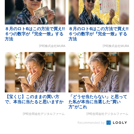
８月のロト6はこの方法で買え!!
８月のロト6はこの方法で買え!!
６つの数字が『完全一致』する
６つの数字が『完全一致』する
方法
方法
[PR]株式会社MURA
[PR]株式会社MURA
【宝くじ】このままの買い方
「どうせ当たらない」と思って
で、本当に当たると思いますか
た私が本当に当選した“買い
方”がこれ
[PR]合同会社デジタルファーム
[PR]合同会社デジタルファーム
Recommended by