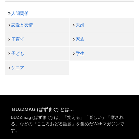
人間関係
恋愛と友情
夫婦
子育て
家族
子ども
学生
シニア
BUZZMAG (ばずまぐ) とは…
BUZZmag (ばずまぐ) は、「笑える」「楽しい」「癒され
る」などの『こころおどる話題』を集めたWebマガジンで
す。