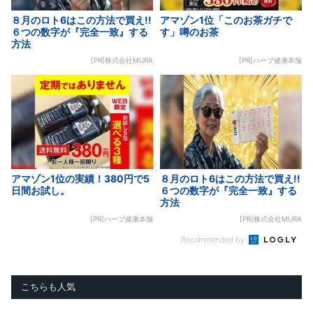
８月のロト6はこの方法で買え!!
アマゾン1位「このお茶ガチで
６つの数字が『完全一致』する
す」噂のお茶
方法
[PR]株式会社MURA
[PR]ハーブ健康本舗
アマゾン1位の実績！380円で5
８月のロト6はこの方法で買え!!
日間お試し。
６つの数字が『完全一致』する
方法
[PR]ハーブ健康本舗
[PR]株式会社MURA
Recommended by
こちらも人気