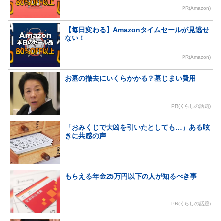
PR(Amazon)
【毎日変わる】Amazonタイムセールが見逃せ
ない！
PR(Amazon)
お墓の撤去にいくらかかる？墓じまい費用
PR(くらしの話題)
「おみくじで大凶を引いたとしても…」ある呟
きに共感の声
もらえる年金25万円以下の人が知るべき事
PR(くらしの話題)