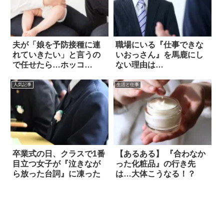
夫が「娘を予防接種に連
職場にいる『仕事できな
れていきたい」と言うの
いおっさん』を馬鹿にし
で任せたら…ホッコ
ない理由は…
リ！！
人気記事
生活と仕事
卒業式の日、クラスで1番
【あるある】 『合わなか
目立つ女子が『泣きなが
った化粧品』の行き先
ら放った台詞』に凍った
は…大体こうなる！？