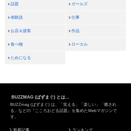
話題
ガールズ
体験談
仕事
お店＆接客
作品
食べ物
ローカル
ためになる
BUZZMAG (ばずまぐ) とは…
BUZZmag (ばずまぐ) は、「笑える」「楽しい」「癒され
る」などの『こころおどる話題』を集めたWebマガジンで
す。
新着記事
ランキング