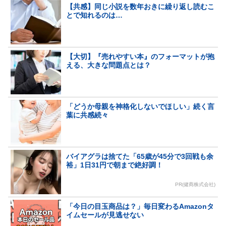
【共感】同じ小説を数年おきに繰り返し読むこ
とで知れるのは…
【大切】『売れやすい本』のフォーマットが抱
える、大きな問題点とは？
「どうか母親を神格化しないでほしい」続く言
葉に共感続々
バイアグラは捨てた「65歳が45分で3回戦も余
裕」1日31円で朝まで絶好調！
PR(健商株式会社)
「今日の目玉商品は？」毎日変わるAmazonタ
イムセールが見逃せない