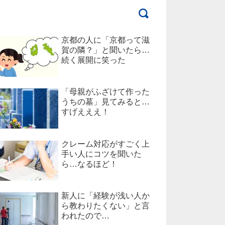
京都の人に「京都って滋
賀の隣？」と聞いたら…
続く展開に笑った
「母親がふざけて作った
うちの墓」見てみると…
すげえええ！
クレーム対応がすごく上
手い人にコツを聞いた
ら…なるほど！
新人に「経験が浅い人か
ら教わりたくない」と言
われたので…