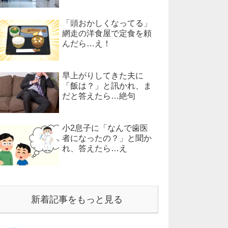
「頭おかしくなってる」
網走の洋食屋で定食を頼
んだら…え！
早上がりしてきた夫に
「飯は？」と訊かれ、ま
だと答えたら…絶句
小2息子に「なんで歯医
者になったの？」と聞か
れ、答えたら…え
新着記事をもっと見る