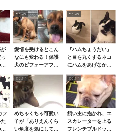
どうぶつ
どうぶつ
姿が
愛情を受けるとこん
『ハムちょうだい』
だっ
なにも変わる！保護
と目を丸くするネコ
の崇
犬のビフォーアフタ
にハムをあげなかっ
ー 11選
たところ…(笑)
どうぶつ
どうぶつ
カフ
めちゃくちゃ可愛い
飼い主に抱かれ、エ
いた
子が「ありえんくら
スカレーターを上る
のま
い角度を気にして自
フレンチブルドッグ
』さ
撮りしてる」動画が
が…足をスイスイと