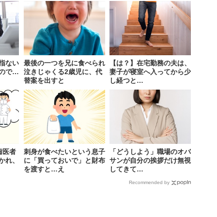
指ない
最後の一つを兄に食べられ
【は？】在宅勤務の夫は、
ので…
泣きじゃくる2歳児に、代
妻子が寝室へ入ってから少
替案を出すと
し経つと…
歯医者
刺身が食べたいという息子
「どうしよう」職場のオバ
かれ、
に「買っておいで」と財布
サンが自分の挨拶だけ無視
を渡すと…え
してきて…
Recommended by