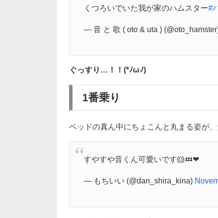
くつろいでいた我が家のハムスター
#
— 音 と 歌 ( oto & uta ) (@oto_hamster
ぐっすり…！！(*ﾉωﾉ)
1番乗り
ベッドの真ん中にちょこんと丸まる姿が、
すやすや音くん可愛いです🐹💤❤
— もちいい (@dan_shira_kina)
Novem