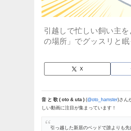
引越しで忙しい飼い主を
の場所」でグッスリと眠
X
音 と 歌 ( oto & uta )
(
@oto_hamster
)さ
しい動画に注目が集まっています！
引っ越した新居のベッドで誰よりも先