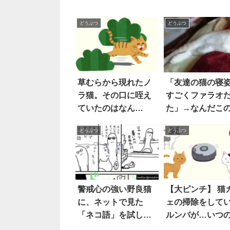
どうぶつ
どうぶつ
草むらから現れたノ
「友達の猫の寝
ラ猫。その口に咥え
すごくファラオ
ていたのはなん
た」→なんだこ
と…！
高な寝相は…(笑)
どうぶつ
どうぶつ
警戒心の強い野良猫
【大ピンチ】 猫
に、ネットで見た
ェの掃除をして
「ネコ語」を試して
ルンバが…いつ
みた結果…(笑)！
にか『完全包囲