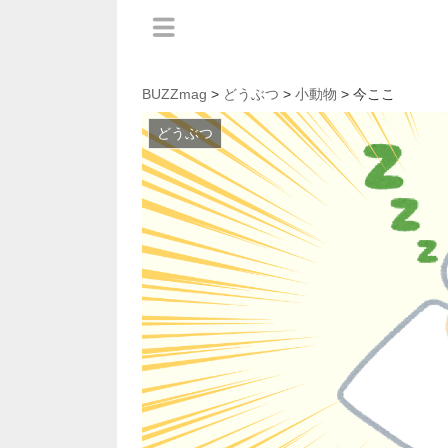
BUZZmag
>
どうぶつ
>
小動物
> 今ここ
どうぶつ