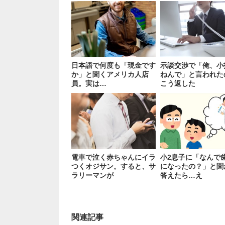
日本語で何度も「現金です
示談交渉で「俺、小
か」と聞くアメリカ人店
ねんで」と言われた
員。実は…
こう返した
電車で泣く赤ちゃんにイラ
小2息子に「なんで
つくオジサン。すると、サ
になったの？」と聞
ラリーマンが
答えたら…え
関連記事