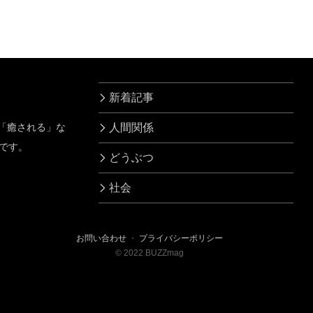
話題に
動かして『空中遊
泳』を始めた！？
新着記事
」「癒される」な
人間関係
です。
どうぶつ
社会
お問い合わせ
・
プライバシーポリシー
©
2022
BUZZmag