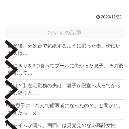
2020/11/22
おすすめ記事
出産後、分娩台で気絶するように眠った妻。傍にい
た夫は…
おにぎりを3つ食べてプールに向かった息子。その後
帰宅して…
【は？】在宅勤務の夫は、妻子が寝室へ入ってから
少し経つと…
小2息子に「なんで歯医者になったの？」と聞かれ、
答えたら…え
チャイムが鳴り、画面には見覚えのない高齢女性