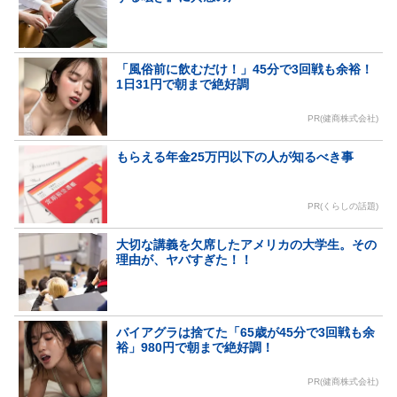
「風俗前に飲むだけ！」45分で3回戦も余裕！
1日31円で朝まで絶好調
PR(健商株式会社)
もらえる年金25万円以下の人が知るべき事
PR(くらしの話題)
大切な講義を欠席したアメリカの大学生。その
理由が、ヤバすぎた！！
バイアグラは捨てた「65歳が45分で3回戦も余
裕」980円で朝まで絶好調！
PR(健商株式会社)