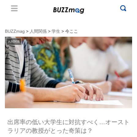
BUZZmag
>
人間関係
>
学生
> 今ここ
人間関係
出席率の低い大学生に対抗すべく…オースト
ラリアの教授がとった奇策は？