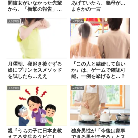
間彼女がいなかった先輩
あげていたら、義母が…
から、「衝撃の報告」を
まさかの一言
聞かされた話
人間関係
人間関係
月曜朝、寝起き後ぐずる
『この人と結婚して良い
娘にプリンセスメソッド
か』は、ゲームで確認可
を試したら…ええ
能。一例を挙げると…？
人間関係
人間関係
親『うちの子に日本史教
独身男性が「今後は家事
えてる先生をクビにし
できる男がモテる」とス