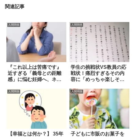
関連記事
人間関係
人間関係
『これ以上は苦痛です』
学生の挑戦状VS教員の応
近すぎる「義母との距離
戦状！痛烈すぎるその内
感」に悩む妊婦へ、ネッ
容に「めっちゃ楽しそ
トで共感の声
う」の声(笑)
人間関係
人間関係
【幸福とは何か？】 35年
子どもに市販のお菓子を