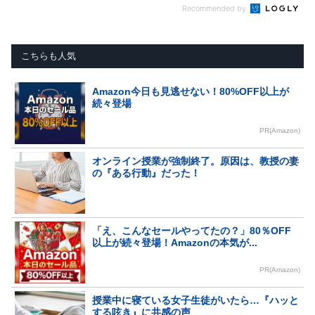
Recommended by
こちらも人気
Amazon今日も見逃せない！80%OFF以上が
続々登場
PR(Amazon)
オンライン授業が強制終了。原因は、教授の妻
の『ある行動』だった！
「え、こんなセールやってたの？」80％OFF
以上が続々登場！Amazonの本気が...
PR(Amazon)
授業中に寝ている女子生徒がいたら…『ハッと
する呟き』に共感の声