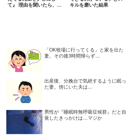
て』 理由を聞いたら、え
キルを磨いた結果
えええ！？
「OK牧場に行ってくる」と家を出た
妻。その後3時間帰らず…
出産後、分娩台で気絶するように眠っ
た妻。傍にいた夫は…
男性が『睡眠時無呼吸症候群』だと自
覚したきっかけは…マジか