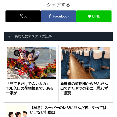
シェアする
X
Facebook
LINE
今、あなたにオススメの記事
「見てるだけでムカムカ」
新幹線の荷物棚からだんだん
TDL入口の荷物検査で、ある
出てきたヤツの姿に…思わず
一家が…
二度見
【極意】スーパーのレジに並んだ後、やっては
いけない行動は