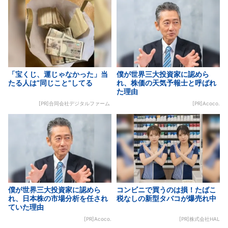
「宝くじ、運じゃなかった」当
僕が世界三大投資家に認めら
たる人は“同じこと”してる
れ、株価の天気予報士と呼ばれ
た理由
[PR]合同会社デジタルファーム
[PR]Acoco.
僕が世界三大投資家に認めら
コンビニで買うのは損！たばこ
れ、日本株の市場分析を任され
税なしの新型タバコが爆売れ中
ていた理由
[PR]Acoco.
[PR]株式会社HAL